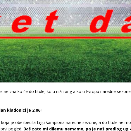
se ne zna ko će do titule, ko u niži rang a ko u Evropu naredne sezone.
an kladonici je 2.06!
 koja je obezbedila Ligu šampiona naredne sezone, a do titule ne mo
 prvi pogled.
Baš zato mi dilemu nemamo, pa je naš predlog ug 4