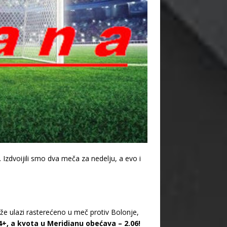
 Izdvoijili smo dva meča za nedelju, a evo i
že ulazi rasterećeno u meč protiv Bolonje,
+, a kvota u Meridianu obećava – 2.06!