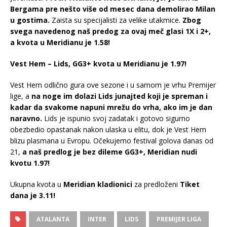
Bergama pre nešto više od mesec dana demolirao Milan
u gostima.
Zaista su specijalisti za velike utakmice.
Zbog
svega navedenog naš predog za ovaj meč glasi 1X i 2+,
a kvota u Meridianu je 1.58!
Vest Hem – Lids, GG3+ kvota u Meridianu je 1.97!
Vest Hem odlično gura ove sezone i u samom je vrhu Premijer
lige, a
na noge im dolazi Lids junajted koji je spreman i
kadar da svakome napuni mrežu do vrha, ako im je dan
naravno.
Lids je ispunio svoj zadatak i gotovo sigurno
obezbedio opastanak nakon ulaska u elitu, dok je Vest Hem
blizu plasmana u Evropu. Očekujemo festival golova danas od
21,
a naš predlog je bez dileme GG3+, Meridian nudi
kvotu 1.97!
Ukupna kvota u
Meridian kladionici
za predloženi
Tiket
dana je 3.11!
ATALANTA
INTER
LIDS
PREMIJER LIGA