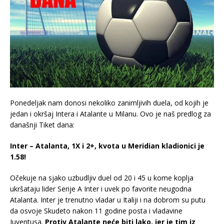
Ponedeljak nam donosi nekoliko zanimljivih duela, od kojih je
jedan i okršaj Intera i Atalante u Milanu. Ovo je naš predlog za
današnji Tiket dana:
Inter – Atalanta, 1X i 2+, kvota u Meridian kladionici je
1.58!
Očekuje na sjako uzbudljiv duel od 20 i 45 u kome koplja
ukršataju lider Serije A Inter i uvek po favorite neugodna
Atalanta. Inter je trenutno vladar u Italiji i na dobrom su putu
da osvoje Skudeto nakon 11 godine posta i vladavine
Juventusa.
Protiv Atalante neće biti lako, jer je tim iz