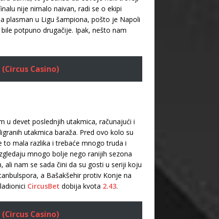
inalu nije nimalo naivan, radi se o ekipi
ju na plasman u Ligu šampiona, pošto je Napoli
 bile potpuno drugačije. Ipak, nešto nam
 (Circus Casino)
om u devet poslednjih utakmica, računajući i
 odigranih utakmica baraža. Pred ovo kolo su
to mala razlika i trebaće mnogo truda i
 i izgledaju mnogo bolje nego ranijih sezona
li nam se sada čini da su gosti u seriji koju
tanbulspora, a Bašakšehir protiv Konje na
ladionici
CircusBet
dobija kvota
2.43
.
 (Circus Casino)