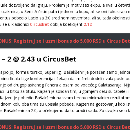
ude dozvoljeno da igraju. Problem je motivisati ekipu, a rival u četvrtf
et utakmica, u Seriji A četiri puta i jednom u kupu, ali se oni fokusira
entus pobedio Lacio sa 3:0 sredinom novembra, ali su tada okolnosti
u se u kladionici
CircusBet
dobija koeficijent
2.12
.
US: Registruj se i uzmi bonus do 5.000 RSD u Circus Bet
 – 2 @ 2.43 u CircusBet
 najboljoj formi u turskoj Super ligi. Bašakšehir je poražen samo jedn
sminu finala Lige konferencija i čekaju da im žreb dodeli rivala posle
nje od drugoplasiranog Fenera a osam od vodećeg Galatasaraja. Nije 
čili u bitku za titulu. Kajzeri je solidan tim, u gornjem delu su tabele
 Kajzeri je pobedio Bašakšehir na svom terenu minimalnim rezultatom, a
dnom kolu oba tima su upisala pobede, Kajzeri na gostovanju kdo Is
 Bašakšehir sa 2:0, a očekujemo da to uradi i sada. Za dvojku se u k
US: Registruj se i uzmi bonus do 5.000 RSD u Circus Bet