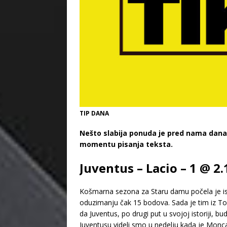
TIP DANA
Nešto slabija ponuda je pred nama danas,
momentu pisanja teksta.
Juventus – Lacio – 1 @ 2
Košmarna sezona za Staru damu počela je is
oduzimanju čak 15 bodova. Sada je tim iz Tori
da Juventus, po drugi put u svojoj istoriji, bu
Juventusu videli smo u nedelju kada je Monca