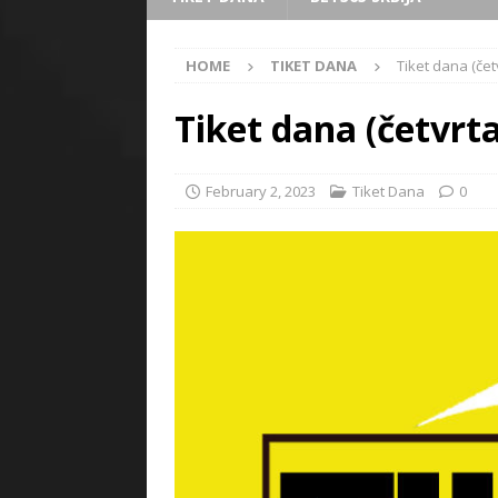
HOME
TIKET DANA
Tiket dana (čet
Tiket dana (četvrta
February 2, 2023
Tiket Dana
0