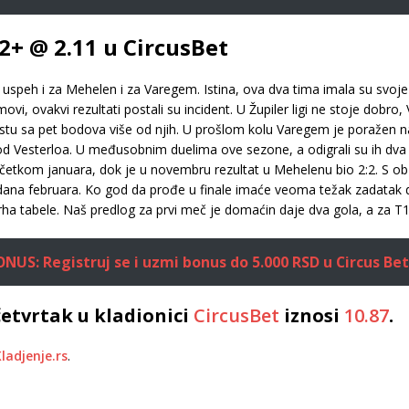
+ @ 2.11 u CircusBet
e uspeh i za Mehelen i za Varegem. Istina, ova dva tima imala su svoj
movi, ovakvi rezultati postali su incident. U Župiler ligi ne stoje dobr
stu sa pet bodova više od njih. U prošlom kolu Varegem je poražen 
d Vesterloa. U međusobnim duelima ove sezone, a odigrali su ih dva 
četkom januara, dok je u novembru rezultat u Mehelenu bio 2:2. S obz
 dana februara. Ko god da prođe u finale imaće veoma težak zadatak 
vrha tabele. Naš predlog za prvi meč je domaćin daje dva gola, a za T
US: Registruj se i uzmi bonus do 5.000 RSD u Circus Bet
etvrtak u kladionici
CircusBet
iznosi
10.87
.
ladjenje.rs
.