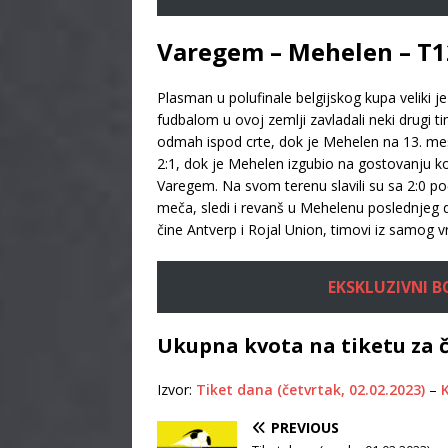
Varegem – Mehelen – T12
Plasman u polufinale belgijskog kupa veliki j
fudbalom u ovoj zemlji zavladali neki drugi ti
odmah ispod crte, dok je Mehelen na 13. me
2:1, dok je Mehelen izgubio na gostovanju ko
Varegem. Na svom terenu slavili su sa 2:0 po
meča, sledi i revanš u Mehelenu poslednjeg
čine Antverp i Rojal Union, timovi iz samog 
EKSKLUZIVNI BON
Ukupna kvota na tiketu za č
Izvor:
Tiket dana (četvrtak, 02.02.2023)
–
K
PREVIOUS