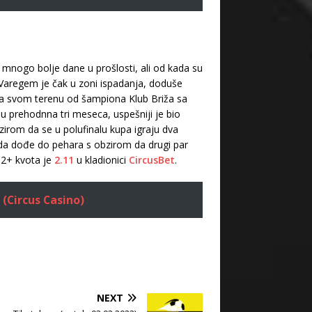
e mnogo bolje dane u prošlosti, ali od kada su
o, Varegem je čak u zoni ispadanja, doduše
na svom terenu od šampiona Klub Briža sa
u prehodnna tri meseca, uspešniji je bio
irom da se u polufinalu kupa igraju dva
da dođe do pehara s obzirom da drugi par
12+ kvota je
2.11
u kladionici
CircusBet
.
 (Circus Casino)
NEXT