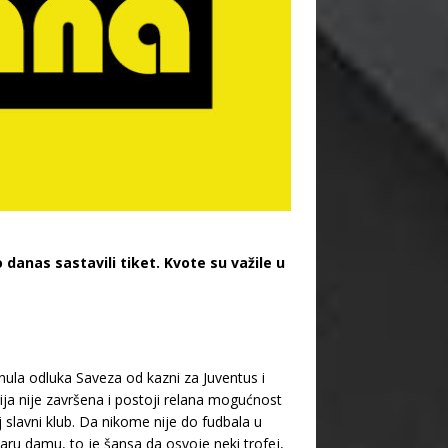
danas sastavili tiket. Kvote su važile u
ula odluka Saveza od kazni za Juventus i
ija nije završena i postoji relana mogućnost
aj slavni klub. Da nikome nije do fudbala u
aru damu, to je šansa da osvoje neki trofej,