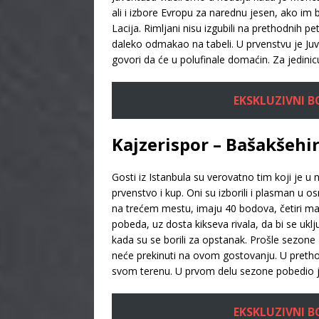
ali i izbore Evropu za narednu jesen, ako im b
Lacija. Rimljani nisu izgubili na prethodnih p
daleko odmakao na tabeli. U prvenstvu je Juv
govori da će u polufinale domaćin. Za jedinic
EKSKLUZIVNI BON
Kajzerispor – Bašakšehir
Gosti iz Istanbula su verovatno tim koji je u
prvenstvo i kup. Oni su izborili i plasman u o
na trećem mestu, imaju 40 bodova, četiri ma
pobeda, uz dosta kikseva rivala, da bi se uklju
kada su se borili za opstanak. Prošle sezone
neće prekinuti na ovom gostovanju. U pretho
svom terenu. U prvom delu sezone pobedio je
EKSKLUZIVNI BON