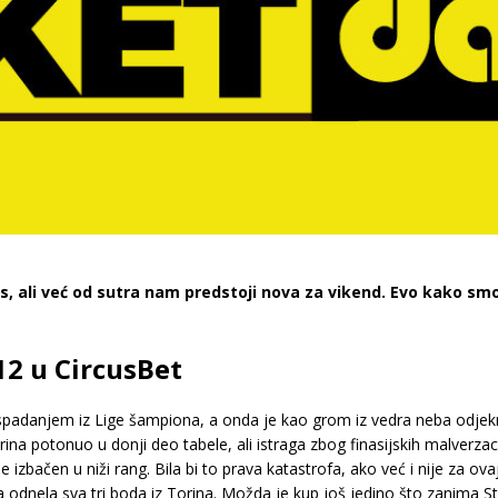
 ali već od sutra nam predstoji nova za vikend. Evo kako smo 
.12 u CircusBet
padanjem iz Lige šampiona, a onda je kao grom iz vedra neba odjekn
na potonuo u donji deo tabele, ali istraga zbog finasijskih malverzac
de izbačen u niži rang. Bila bi to prava katastrofa, ako već i nije za ov
 odnela sva tri boda iz Torina. Možda je kup još jedino što zanima St