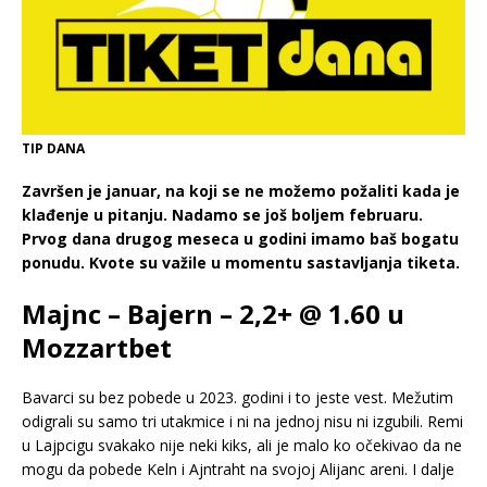
TIP DANA
Završen je januar, na koji se ne možemo požaliti kada je
klađenje u pitanju. Nadamo se još boljem februaru.
Prvog dana drugog meseca u godini imamo baš bogatu
ponudu. Kvote su važile u momentu sastavljanja tiketa.
Majnc – Bajern – 2,2+ @ 1.60 u
Mozzartbet
Bavarci su bez pobede u 2023. godini i to jeste vest. Mežutim
odigrali su samo tri utakmice i ni na jednoj nisu ni izgubili. Remi
u Lajpcigu svakako nije neki kiks, ali je malo ko očekivao da ne
mogu da pobede Keln i Ajntraht na svojoj Alijanc areni. I dalje