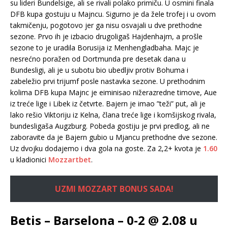
su lideri Bundelsige, ali se rivali polako primiču. U osmini finala
DFB kupa gostuju u Majncu. Sigurno je da žele trofej i u ovom
takmičenju, pogotovo jer ga nisu osvajali u dve prethodne
sezone. Prvo ih je izbacio drugoligaš Hajdenhajm, a prošle
sezone to je uradila Borusija iz Menhengladbaha. Majc je
nesrećno poražen od Dortmunda pre desetak dana u
Bundesligi, ali je u subotu bio ubedljiv protiv Bohuma i
zabeležio prvi trijumf posle nastavka sezone. U prethodnim
kolima DFB kupa Majnc je eiminisao nižerazredne timove, Aue
iz treće lige i Libek iz četvrte. Bajern je imao ”teži” put, ali je
lako rešio Viktoriju iz Kelna, člana treće lige i komšijskog rivala,
bundesligaša Augzburg. Pobeda gostiju je prvi predlog, ali ne
zaboravite da je Bajern gubio u Mjancu prethodne dve sezone.
Uz dvojku dodajemo i dva gola na goste. Za 2,2+ kvota je
1.60
u kladionici
Mozzartbet
.
UZMI MOZZART BONUS SADA!
Betis – Barselona – 0-2 @ 2.08 u