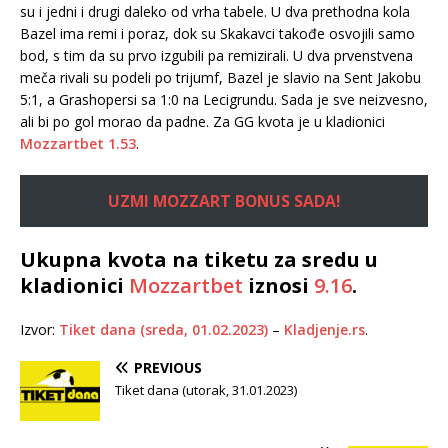
su i jedni i drugi daleko od vrha tabele. U dva prethodna kola
Bazel ima remi i poraz, dok su Skakavci takođe osvojili samo
bod, s tim da su prvo izgubili pa remizirali. U dva prvenstvena
meča rivali su podeli po trijumf, Bazel je slavio na Sent Jakobu
5:1, a Grashopersi sa 1:0 na Lecigrundu. Sada je sve neizvesno,
ali bi po gol morao da padne. Za GG kvota je u kladionici
Mozzartbet
1.53
.
UZMI MOZZART BONUS SADA!
Ukupna kvota na tiketu za sredu u
kladionici
Mozzartbet
iznosi
9.16
.
Izvor:
Tiket dana (sreda, 01.02.2023)
–
Kladjenje.rs
.
PREVIOUS
Tiket dana (utorak, 31.01.2023)