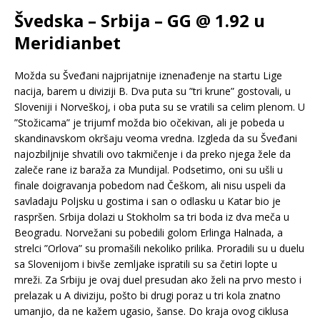
Švedska – Srbija – GG @ 1.92 u
Meridianbet
Možda su Šveđani najprijatnije iznenađenje na startu Lige
nacija, barem u diviziji B. Dva puta su ”tri krune” gostovali, u
Sloveniji i Norveškoj, i oba puta su se vratili sa celim plenom. U
”Stožicama” je trijumf možda bio očekivan, ali je pobeda u
skandinavskom okršaju veoma vredna. Izgleda da su Šveđani
najozbiljnije shvatili ovo takmičenje i da preko njega žele da
zaleče rane iz baraža za Mundijal. Podsetimo, oni su ušli u
finale doigravanja pobedom nad Češkom, ali nisu uspeli da
savladaju Poljsku u gostima i san o odlasku u Katar bio je
raspršen. Srbija dolazi u Stokholm sa tri boda iz dva meča u
Beogradu. Norvežani su pobedili golom Erlinga Halnada, a
strelci ”Orlova” su promašili nekoliko prilika. Proradili su u duelu
sa Slovenijom i bivše zemljake ispratili su sa četiri lopte u
mreži. Za Srbiju je ovaj duel presudan ako želi na prvo mesto i
prelazak u A diviziju, pošto bi drugi poraz u tri kola znatno
umanjio, da ne kažem ugasio, šanse. Do kraja ovog ciklusa