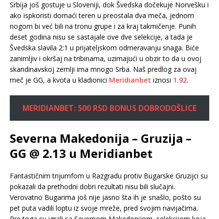
Srbija još gostuje u Sloveniji, dok Švedska dočekuje Norvešku i
ako ispkoristi domaći teren u preostala dva meča, jednom
nogom bi već bili na tronu grupe i za kraj takmičenje. Punih
deset godina nisu se sastajale ove dve selekcije, a tada je
Švedska slavila 2:1 u prijateljskom odmeravanju snaga. Biće
zanimljiv i okršaj na tribinama, uzimajući u obzir to da u ovoj
skandinavskoj zemlji ima mnogo Srba. Naš predlog za ovaj
meč je GG, a kvota u kladionici
Meridianbet
iznosi
1.92
.
MERIDIANBET: 500 RSD BONUS DOBRODOŠLICE
Severna Makedonija – Gruzija –
GG @ 2.13 u Meridianbet
Fantastičnim trijumfom u Razgradu protiv Bugarske Gruzijci su
pokazali da prethodni dobri rezultati nisu bili slučajni.
Verovatno Bugarima još nije jasno šta ih je snašlo, pošto su
pet puta vadili loptu iz svoje mreže, pred svojim navijačima.
Pre toga su igrali sa Severnom Makedonijom, selekcijom koja