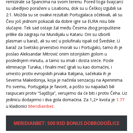
remizirale sa Špancima na svom terenu. Pored toga švajcarci
su ubedljivo poraženi u Lisabonu, dok su u Češkoj izgubili sa
2:1. Možda su se ovakvi rezultati Portugalaca očekivali, ali su
Česi još jednom pokazali da dobre igre sa EURA nisu bile
slučajne. Tek sad ostaje žal među Česima zbog propuštene
prilike da zaigraju na Mundijalu u Kataru. Oni su izborili
plasman u baraž, ali su već u polufinalu ispali od Švedske. U
baraž za Svetsko prvenstvo morali su i Portugalci, tamo ih je
poslao Aleksandar Mitrović onim istorijskim golom u
poslednjem minutu, a tamo su imali i dosta sreće. Posle
eliminacije Turaka, i finalni meč igrali su kao domaćini, i
umesto protiv evropskih prvaka Italijana, sačekala ih je
Severna Makedonija, koja je načinila senzaciju na Apeninima.
Po svemu, Portugalija je favorit, a pošto su napadači bili
raspucani protiv ”Sajdžija”, verujemo da će biti i protiv Čeha. Uz
jedinicu dodajemo i dva gola domaćina. Za 1,2+ kvota je
1.77
u kladionici
Meridianbet
.
MERIDIANBET: 500 RSD BONUS DOBRODOŠLICE