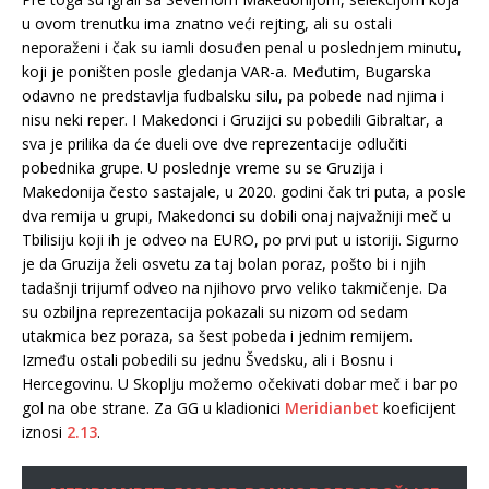
u ovom trenutku ima znatno veći rejting, ali su ostali
neporaženi i čak su iamli dosuđen penal u poslednjem minutu,
koji je poništen posle gledanja VAR-a. Međutim, Bugarska
odavno ne predstavlja fudbalsku silu, pa pobede nad njima i
nisu neki reper. I Makedonci i Gruzijci su pobedili Gibraltar, a
sva je prilika da će dueli ove dve reprezentacije odlučiti
pobednika grupe. U poslednje vreme su se Gruzija i
Makedonija često sastajale, u 2020. godini čak tri puta, a posle
dva remija u grupi, Makedonci su dobili onaj najvažniji meč u
Tbilisiju koji ih je odveo na EURO, po prvi put u istoriji. Sigurno
je da Gruzija želi osvetu za taj bolan poraz, pošto bi i njih
tadašnji trijumf odveo na njihovo prvo veliko takmičenje. Da
su ozbiljna reprezentacija pokazali su nizom od sedam
utakmica bez poraza, sa šest pobeda i jednim remijem.
Između ostali pobedili su jednu Švedsku, ali i Bosnu i
Hercegovinu. U Skoplju možemo očekivati dobar meč i bar po
gol na obe strane. Za GG u kladionici
Meridianbet
koeficijent
iznosi
2.13
.