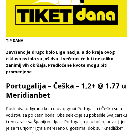
TIP DANA
Završeno je drugo kolo Lige nacija, a do kraja ovog
ciklusa ostala su još dva. I večeras će biti nekoliko
zanimljivih okršaja. Predložene kvote mogu biti
promenjene.
Portugalija – Češka – 1,2+ @ 1.77 u
Meridianbet
Posle dva odigrana kola u ovoj grupi Portugalija i Češka su u
vođstvu sa po četiri boda. Obe selekcije su pobedile Švajcarsku
i remizirale sa Španijom. Ipak, Portugalija je u boljoj poziciji jer
je sa ”Furijom” igrala nerešeno u gostima, dok su ”Knedličke”