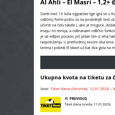
Al Ahli – El Masri – 1,2+
Derbi meč 13. kola egipatske lige igra se u Ka
odličnoj formi pošto su na poslednjih šest uta
učvrsti na čelu tabele i, ako je moguće, dod
imaju i tri remija, a odbranaim odlično funkc
je ub edljivo porazio još jedan tim iz vrha t
raspoloženju. U prethodnoj sezoni oba tima
terena i pobedi El Masri uz bar dva gola na m
Ukupna kvota na tiketu za č
Izvor:
Tiket dana (četvrtak, 12.01.2023)
–
K
PREVIOUS
Tiket dana (sreda, 11.01.2023)