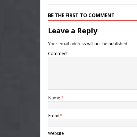
BE THE FIRST TO COMMENT
Leave a Reply
Your email address will not be published.
Comment
Name
*
Email
*
Website