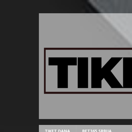
TIKET DANA
BET365 SRBIJA