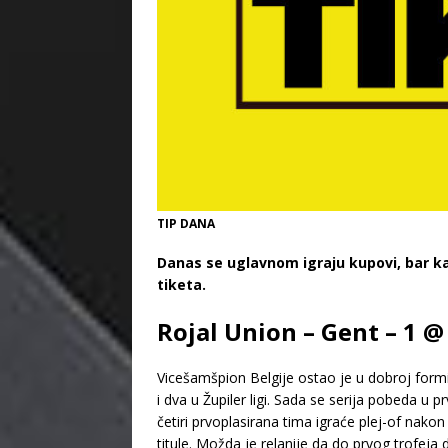
TIP DANA
Danas se uglavnom igraju kupovi, bar kad
tiketa.
Rojal Union – Gent – 1 @
Vicešamšpion Belgije ostao je u dobroj formi
i dva u Župiler ligi. Sada se serija pobeda u
četiri prvoplasirana tima igraće plej-of nakon
titule. Možda je relanije da do prvog trofeja