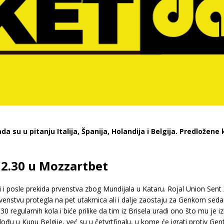
a su u pitanju Italija, Španija, Holandija i Belgija. Predložen
 2.30 u Mozzartbet
 i posle prekida prvenstva zbog Mundijala u Kataru. Rojal Union Sent 
 prvenstvu protegla na pet utakmica ali i dalje zaostaju za Genkom se
 30 regularnih kola i biće prilike da tim iz Brisela uradi ono što mu j
 dođu u Kupu Belgije, već su u četvrtfinalu, u kome će igrati protiv G