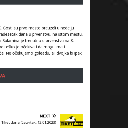
. Gosti su prvo mesto preuzeli u nedelju
dvadesetak dana u prvenstvu, na istom mestu,
a Salamina je trenutno u prvenstvu na 8.
ome teško je očekivati da mogu imati
uće. Ne očekujemo goleadu, ali dvojka bi ipak
VA
NEXT
Tiket dana (četvrtak, 12.01.2023)