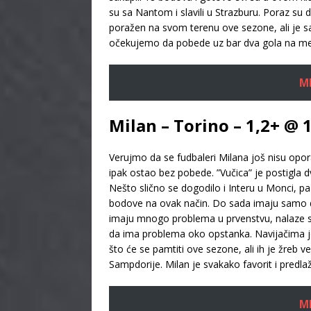
su sa Nantom i slavili u Strazburu. Poraz su 
poražen na svom terenu ove sezone, ali je sam
očekujemo da pobede uz bar dva gola na me
M
Milan – Torino – 1,2+ @ 
Verujmo da se fudbaleri Milana još nisu opora
ipak ostao bez pobede. ”Vučica” je postigla d
Nešto slično se dogodilo i Interu u Monci, pa
bodove na ovak način. Do sada imaju samo dva
imaju mnogo problema u prvenstvu, nalaze se
da ima problema oko opstanka. Navijačima je
što će se pamtiti ove sezone, ali ih je žreb 
Sampdorije. Milan je svakako favorit i pred
M