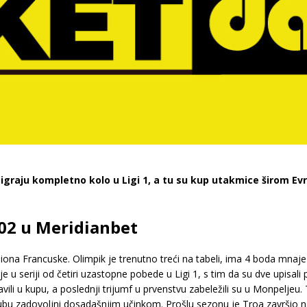
 igraju kompletno kolo u Ligi 1, a tu su kup utakmice širom Ev
.02 u Meridianbet
ona Francuske. Olimpik je trenutno treći na tabeli, ima 4 boda mnaje
je u seriji od četiri uzastopne pobede u Ligi 1, s tim da su dve upisal
vili u kupu, a poslednji trijumf u prvenstvu zabeležili su u Monpeljeu.
ubu zadovoljni dosadašnjim učinkom. Prošlu sezonu je Troa završio na 1