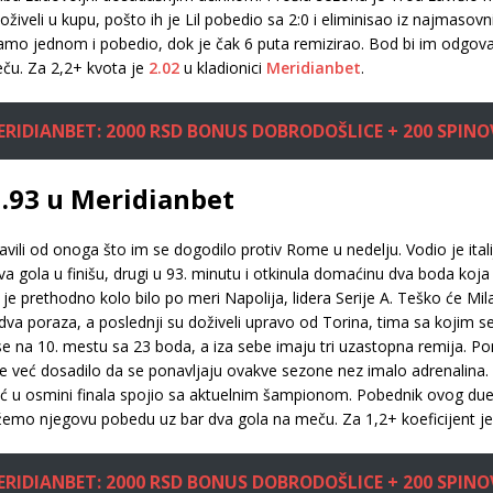
doživeli u kupu, pošto ih je Lil pobedio sa 2:0 i eliminisao iz najmas
o jednom i pobedio, dok je čak 6 puta remizirao. Bod bi im odgovarao i
ču. Za 2,2+ kvota je
2.02
u kladionici
Meridianbet
.
ERIDIANBET: 2000 RSD BONUS DOBRODOŠLICE + 200 SPINO
1.93 u Meridianbet
vili od onoga što im se dogodilo protiv Rome u nedelju. Vodio je itali
va gola u finišu, drugi u 93. minutu i otkinula domaćinu dva boda koj
 je prethodno kolo bilo po meri Napolija, lidera Serije A. Teško će Mi
 poraza, a poslednji su doživeli upravo od Torina, tima sa kojim se s
 na 10. mestu sa 23 boda, a iza sebe imaju tri uzastopna remija. Po
 već dosadilo da se ponavljaju ovakve sezone nez imalo adrenalina. 
već u osmini finala spojio sa aktuelnim šampionom. Pobednik ovog duela
lažemo njegovu pobedu uz bar dva gola na meču. Za 1,2+ koeficijent j
ERIDIANBET: 2000 RSD BONUS DOBRODOŠLICE + 200 SPINO