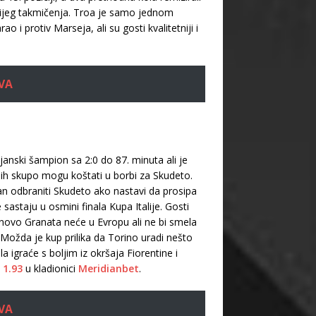
ovnijeg takmičenja. Troa je samo jednom
 protiv Marseja, ali su gosti kvalitetniji i
VA
janski šampion sa 2:0 do 87. minuta ali je
a ih skupo mogu koštati u borbi za Skudeto.
lan odbraniti Skudeto ako nastavi da prosipa
astaju u osmini finala Kupa Italije. Gosti
novo Granata neće u Evropu ali ne bi smela
Možda je kup prilika da Torino uradi nešto
 igraće s boljim iz okršaja Fiorentine i
e
1.93
u kladionici
Meridianbet
.
VA