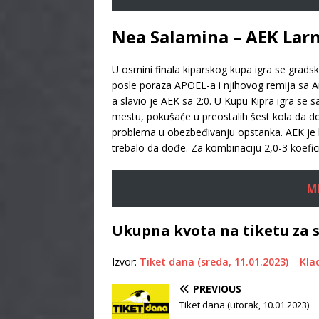
Nea Salamina – AEK Larn
U osmini finala kiparskog kupa igra se grads
posle poraza APOEL-a i njihovog remija sa A
a slavio je AEK sa 2:0. U Kupu Kipra igra se
mestu, pokušaće u preostalih šest kola da dođ
problema u obezbeđivanju opstanka. AEK je kva
trebalo da dođe. Za kombinaciju 2,0-3 koefici
M
Ukupna kvota na tiketu za s
Izvor:
Tiket dana (sreda, 11.01.2023)
–
Klad
PREVIOUS
Tiket dana (utorak, 10.01.2023)