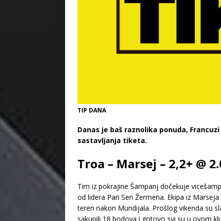
TIP DANA
Danas je baš raznolika ponuda, Francuzi
sastavljanja tiketa.
Troa – Marsej – 2,2+ @ 2
Tim iz pokrajine Šampanj dočekuje vicešampi
od lidera Pari Sen Žermena. Ekipa iz Marseja 
teren nakon Mundijala. Prošlog vikenda su sla
sakupili 18 bodova i gotovo svi su u ovom kl