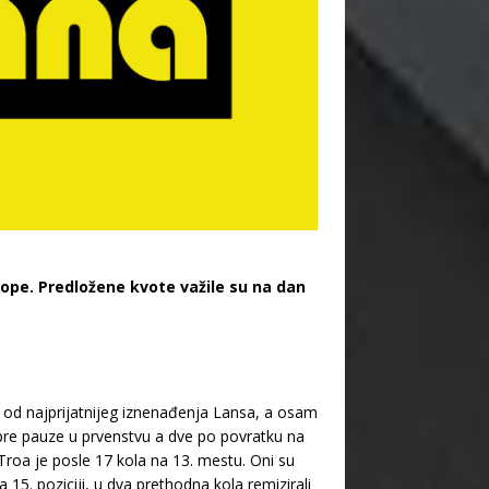
rope. Predložene kvote važile su na dan
 od najprijatnijeg iznenađenja Lansa, a osam
i pre pauze u prvenstvu a dve po povratku na
 Troa je posle 17 kola na 13. mestu. Oni su
5. poziciji, u dva prethodna kola remizirali