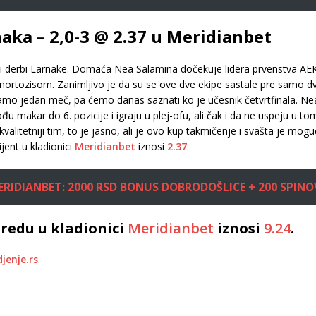
aka – 2,0-3 @ 2.37 u Meridianbet
ki derbi Larnake. Domaća Nea Salamina dočekuje lidera prvenstva AEK
nortozisom. Zanimljivo je da su se ove dve ekipe sastale pre samo 
 samo jedan meč, pa ćemo danas saznati ko je učesnik četvrtfinala. Ne
u makar do 6. pozicije i igraju u plej-ofu, ali čak i da ne uspeju u t
litetniji tim, to je jasno, ali je ovo kup takmičenje i svašta je mog
jent u kladionici
Meridianbet
iznosi
2.37
.
ERIDIANBET: 2000 RSD BONUS DOBRODOŠLICE + 200 SPINO
redu u kladionici
Meridianbet
iznosi
9.24
.
jenje.rs
.