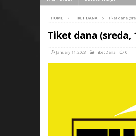
HOME
TIKET DANA
Tiket dana (sre
Tiket dana (sreda, 
January 11, 2023
Tiket Dana
0