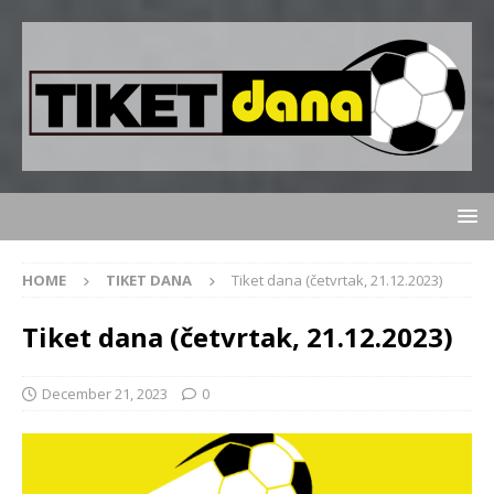
HOME
TIKET DANA
Tiket dana (četvrtak, 21.12.2023)
Tiket dana (četvrtak, 21.12.2023)
December 21, 2023
0