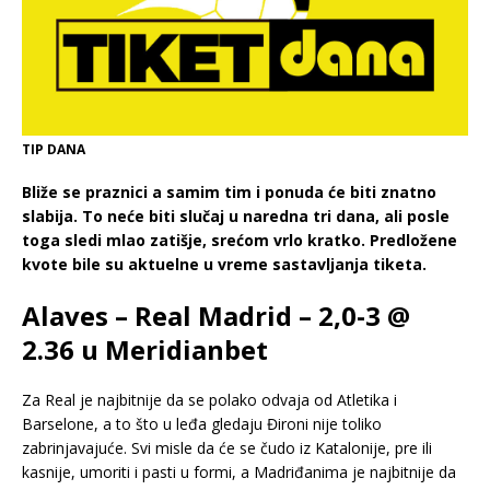
TIP DANA
Bliže se praznici a samim tim i ponuda će biti znatno
slabija. To neće biti slučaj u naredna tri dana, ali posle
toga sledi mlao zatišje, srećom vrlo kratko. Predložene
kvote bile su aktuelne u vreme sastavljanja tiketa.
Alaves – Real Madrid – 2,0-3 @
2.36 u Meridianbet
Za Real je najbitnije da se polako odvaja od Atletika i
Barselone, a to što u leđa gledaju Đironi nije toliko
zabrinjavajuće. Svi misle da će se čudo iz Katalonije, pre ili
kasnije, umoriti i pasti u formi, a Madriđanima je najbitnije da