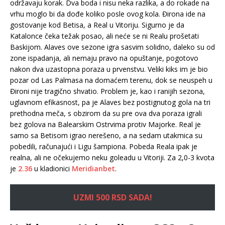
održavaju korak. Dva boda i nisu neka razlika, a do rokade na
vrhu moglo bi da dođe koliko posle ovog kola. Đirona ide na
gostovanje kod Betisa, a Real u Vitoriju. Sigurno je da
Katalonce čeka težak posao, ali neće se ni Realu prošetati
Baskijom. Alaves ove sezone igra sasvim solidno, daleko su od
zone ispadanja, ali nemaju pravo na opuštanje, pogotovo
nakon dva uzastopna poraza u prvenstvu. Veliki kiks im je bio
pozar od Las Palmasa na domaćem terenu, dok se neuspeh u
Đironi nije tragično shvatio. Problem je, kao i ranijih sezona,
uglavnom efikasnost, pa je Alaves bez postignutog gola na tri
prethodna meča, s obzirom da su pre ova dva poraza igrali
bez golova na Balearskim Ostrvima protiv Majorke. Real je
samo sa Betisom igrao nerešeno, a na sedam utakmica su
pobedili, računajući i Ligu šampiona. Pobeda Reala ipak je
realna, ali ne očekujemo neku goleadu u Vitoriji. Za 2,0-3 kvota
je
2.36
u kladionici
Meridianbet
.
UZMI 500 RSD SADA!