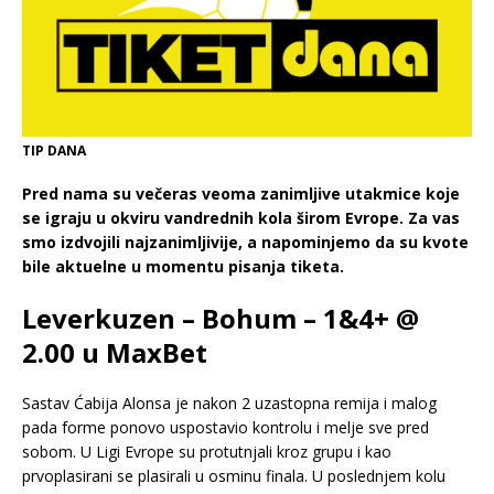
TIP DANA
Pred nama su večeras veoma zanimljive utakmice koje
se igraju u okviru vandrednih kola širom Evrope. Za vas
smo izdvojili najzanimljivije, a napominjemo da su kvote
bile aktuelne u momentu pisanja tiketa.
Leverkuzen – Bohum – 1&4+ @
2.00 u MaxBet
Sastav Ćabija Alonsa je nakon 2 uzastopna remija i malog
pada forme ponovo uspostavio kontrolu i melje sve pred
sobom. U Ligi Evrope su protutnjali kroz grupu i kao
prvoplasirani se plasirali u osminu finala. U poslednjem kolu