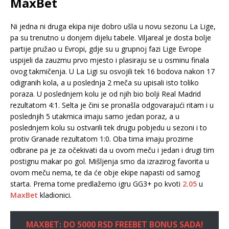
MaxBet
Ni jedna ni druga ekipa nije dobro ušla u novu sezonu La Lige,
pa su trenutno u donjem dijelu tabele. Viljareal je dosta bolje
partije pružao u Evropi, gdje su u grupnoj fazi Lige Evrope
uspijeli da zauzmu prvo mjesto i plasiraju se u osminu finala
ovog takmičenja. U La Ligi su osvojili tek 16 bodova nakon 17
odigranih kola, a u poslednja 2 meča su upisali isto toliko
poraza. U poslednjem kolu je od njih bio bolji Real Madrid
rezultatom 4:1. Selta je čini se pronašla odgovarajući ritam i u
poslednjih 5 utakmica imaju samo jedan poraz, a u
poslednjem kolu su ostvarili tek drugu pobjedu u sezoni i to
protiv Granade rezultatom 1:0. Oba tima imaju prozirne
odbrane pa je za očekivati da u ovom meču i jedan i drugi tim
postignu makar po gol. Mišljenja smo da izrazirog favorita u
ovom meču nema, te da će obje ekipe napasti od samog
starta. Prema tome predlažemo igru GG3+ po kvoti
2.05
u
MaxBet
kladionici.
MAXBET: DO 5000 RSD FREEBET BONUS SADA!