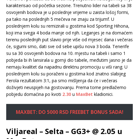
karakterisao od početka sezone. Trenutno lider na tabeli sa 38
osvojenih bodova je u poslednje vrijeme u zaista lošoj formi,
pa tako na poslednjih 5 mečeva ne znaju za trijumf. U
poslednjem kolu su remizirali u gostima kod Sporting Hihona,
koji ima svega 4 boda manje od njih. Leganjes je na domaćem
terenu poslednjih put slavio prije više od mjesec dana i večeras
će, sigurni smo, dati sve od sebe upišu nova 3 boda. Tenerife
su sa 30 osvojenih bodova na 10. mjestu na tabeli i samo 1
pobjeda bi ih lansirala u gornji dio tabele, međutim jasno je da
nemaju kvalitet da napadnu direktnu promociju u viši rang. U
poslednjem kolu su poraženi u gostima kod znatno slabijeg
Ferola rezultatom 3:1, pa smo mišljenja da će i večeras
doživjeti neuspijeh na gostovanju. Prema tome predlažemo
pobjedu domaćina po kvoti
2.30
u
MaxBet
kladionici.
MAXBET: DO 5000 RSD FREEBET BONUS SADA!
Viljareal – Selta – GG3+ @ 2.05 u