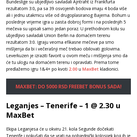
Bundeslige su ubjedljivo savladali Ajntraht iz Frankfurta
rezultatom 3:0, pa sa 39 osvojenih bodova imaju 4 boda više
ali i jednu utakmicu više od drugoplasiranog Bajerna. Bohum u
poslednje vrijeme igra u zaista dobroj formi i na poslednjih 5
mečeva su upisali samo jedan poraz. U prethodnom kolu su
ubjedljivo savladali Union Berlin na domaćem terenu
rezultatom 3:0. Igraju veoma efikasne mečeve pa smo
mišljenja da bi i večerašnji meč trebao obilovati golovima.
Leverkuzen je izraziti favorit u ovom meču i mišljenja smo da
će tu ulogu na domaćem terenu i opravdati. Prema tome
predlažemo igru 1&4+ po kvoti
2.00
u
MaxBet
kladionici.
MAXBET: DO 5000 RSD FREEBET BONUS SADA!
Leganjes – Tenerife – 1 @ 2.30 u
MaxBet
Ekipa Leganjesa će u okviru 21. kola Segunde dočekati
Tenerife i pokušati da se vrati na pobjednički kolosijek koji ih je