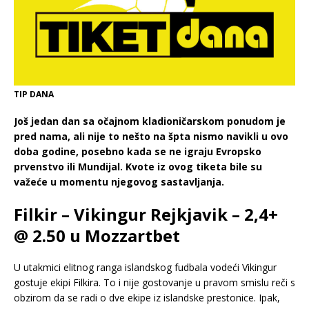
TIP DANA
Još jedan dan sa očajnom kladioničarskom ponudom je
pred nama, ali nije to nešto na špta nismo navikli u ovo
doba godine, posebno kada se ne igraju Evropsko
prvenstvo ili Mundijal. Kvote iz ovog tiketa bile su
važeće u momentu njegovog sastavljanja.
Filkir – Vikingur Rejkjavik – 2,4+
@ 2.50 u Mozzartbet
U utakmici elitnog ranga islandskog fudbala vodeći Vikingur
gostuje ekipi Filkira. To i nije gostovanje u pravom smislu reči s
obzirom da se radi o dve ekipe iz islandske prestonice. Ipak,