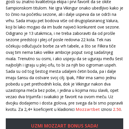
gosti su znatno kvalitetnija ekipa i prvi favorit da se okite
šampionskom titulom. Ne igra Vikingur onako ubedljivo kako je
to činio na početku sezone, ali i dalje uspeva da se održi na
vrhu. Sada imaju pet bodova više od drugoplasiranog Valura,
koji bi lako mogao da im bude najveći konkurent ove sezone.
Odigrano je 13 utakmica, i ne treba zaboraviti da od prošle
sezone predstoji i plej-of posle redovna 22 kola. Tek nas
očekuju odlučujuće borbe za vrh tabele, a što se Filkira tiče
ovaj tim nema tako velike ambicije poput svog sadašnjeg
rivala. Trenutno su osmi, i ako uspeju da se uguraju među šest
najboljih i igraju u plej-ofu, to bi za njih bio ogroman uspeh.
Sada su od tog šestog mesta udaljeni četiri boda, pa i dalje
imaju šansu da ostvare svoj cilj. Ipak, Filkir ima samo jednu
pobedu u pet prethodnih kola, dok je Vikingur nakon dva
uzastopna meča bez pobe, i jedina u kojima nisu slavili, opet
vezao dva trijumfa i svakako je favorit na ovom meču. Uz
dvojku dodajemo i dosta golova, pre svega da bi smo popravili
kvotu. Za 2,4+ koeficijent u kladionici
Mozzartbet
iznosi
2.50
.
UZMI MOZZART BONUS SADA!