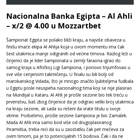
Nacionalna Banka Egipta – Al Ahli
– x/2 @ 4.00 u Mozzartbet
Šampionat Egipta se polako bliži kraju, a najviše obaveza u
finišu imaće ekipa Al Ahlija koja u ovom momentu ima čak
šest utakmica manje odigranih od većine timova. Razlog leži u
činjenici da je lider šampionata u zemlji faraona igrao do
samog kraja u Afričkoj Ligi šampiona, i ponovo trijumfovao u
sve više cenjenom takmičenju. U finalu su bili bolji od
marokanskog Vidada, što je mnogo značilo ljubiteljima fudbala
u Egiptu posle neuspeha nacionalnog tima koji se nije plasirao
na Mundijal u Kataru. Al Ahli je prošle sezone bio tek treću u
prvenstvu, baš zbog činjenice da je odigrao veliki broj utakmica
na kraju sezone, ali sada su rešeni da vrate titulu u svoje
vitrine. Podsetimo, prošle sezone šampiona je bio Zamalek.
Mada Al Ahli ima samo bod više od drugoplasiranog
Piramidsa, treba reći da su u zaostatku čak pet mečeva za
ovim timom, pa je to potencijalnih 15 bodova. Čak i da ne