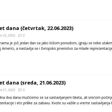
et dana (četvrtak, 22.06.2023)
e 22, 2023
0
nama je još jedan dan sa jako lošom ponudom, igraju se neke utakm
j Americi, a nastavlja se i Evropsko prvenstvo za mlade reprezentacije
et dana (sreda, 21.06.2023)
e 21, 2023
0
na dva dana mučićemo se sa sastavljanjem tiketa, ali srećom počin
zentacije i eto prilike za zabavu. Kvote su važile u vreme sastavljanja 