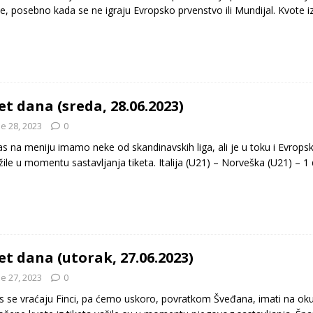
e, posebno kada se ne igraju Evropsko prvenstvo ili Mundijal. Kvote i
et dana (sreda, 28.06.2023)
e 28, 2023
0
as na meniju imamo neke od skandinavskih liga, ali je u toku i Evrop
žile u momentu sastavljanja tiketa. Italija (U21) – Norveška (U21) – 
et dana (utorak, 27.06.2023)
e 27, 2023
0
 se vraćaju Finci, pa ćemo uskoro, povratkom Šveđana, imati na o