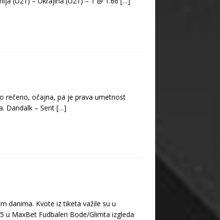
nija (U21) – Ukrajina (U21) – 1 @ 1.66
[…]
go rečeno, očajna, pa je prava umetnost
ja. Dandalk – Sent
[…]
m danima. Kvote iz tiketa važile su u
5 u MaxBet Fudbaleri Bode/Glimta izgleda