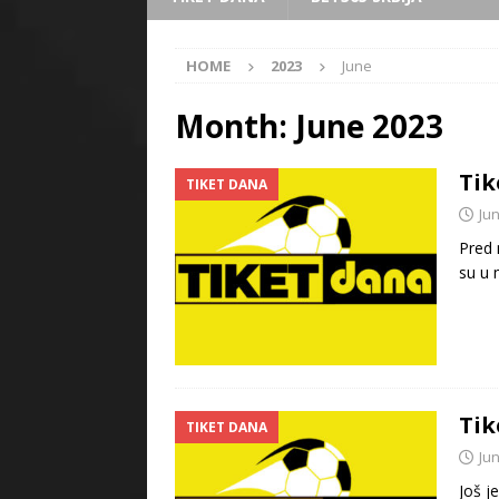
HOME
2023
June
Month:
June 2023
Tik
TIKET DANA
Jun
Pred 
su u 
Tik
TIKET DANA
Jun
Još j