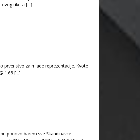
z ovog tiketa
[…]
sko prvenstvo za mlade reprezentacije. Kvote
1 @ 1.68
[…]
kupu ponovo barem sve Skandinavce.