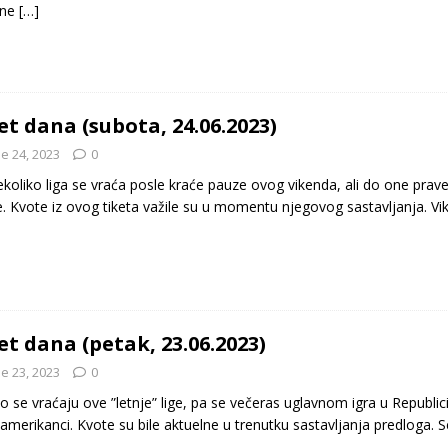
 ne
[…]
et dana (subota, 24.06.2023)
e 24, 2023
0
ekoliko liga se vraća posle kraće pauze ovog vikenda, ali do one pr
. Kvote iz ovog tiketa važile su u momentu njegovog sastavljanja. Vi
et dana (petak, 23.06.2023)
e 23, 2023
0
o se vraćaju ove ”letnje” lige, pa se večeras uglavnom igra u Republici I
amerikanci. Kvote su bile aktuelne u trenutku sastavljanja predloga. S