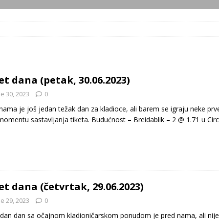
et dana (petak, 30.06.2023)
e 30, 2023
0
nama je još jedan težak dan za kladioce, ali barem se igraju neke pr
momentu sastavljanja tiketa. Budućnost – Breidablik – 2 @ 1.71 u Cir
et dana (četvrtak, 29.06.2023)
e 29, 2023
0
edan dan sa očajnom kladioničarskom ponudom je pred nama, ali nije