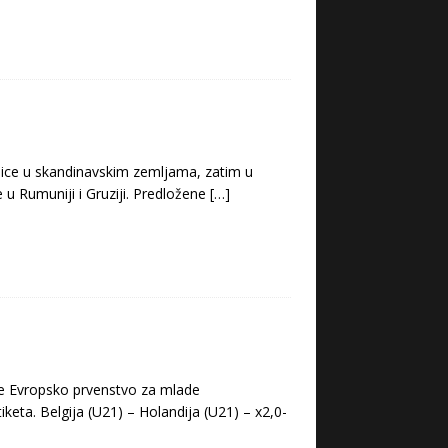
ice u skandinavskim zemljama, zatim u
 u Rumuniji i Gruziji. Predložene
[…]
je Evropsko prvenstvo za mlade
tiketa. Belgija (U21) – Holandija (U21) – x2,0-