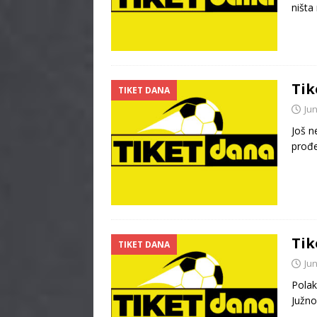
ništa
Tik
TIKET DANA
Jun
Još n
prođe
Tik
TIKET DANA
Jun
Polak
Južno