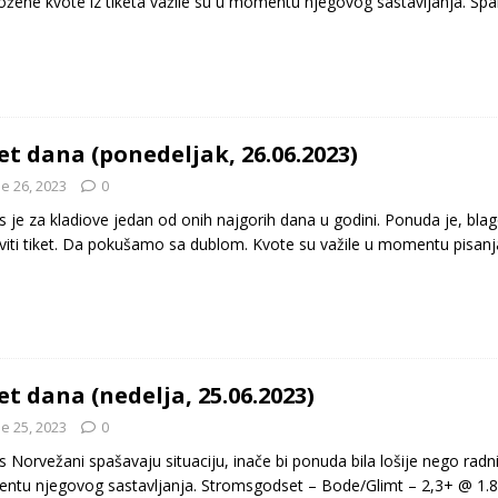
ožene kvote iz tiketa važile su u momentu njegovog sastavljanja. Špa
et dana (ponedeljak, 26.06.2023)
e 26, 2023
0
 je za kladiove jedan od onih najgorih dana u godini. Ponuda je, bla
viti tiket. Da pokušamo sa dublom. Kvote su važile u momentu pisan
et dana (nedelja, 25.06.2023)
e 25, 2023
0
 Norvežani spašavaju situaciju, inače bi ponuda bila lošije nego radni
tu njegovog sastavljanja. Stromsgodset – Bode/Glimt – 2,3+ @ 1.8