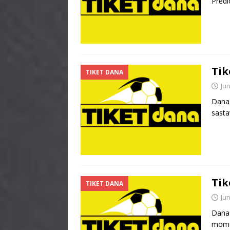
Predl
Tik
TIKET DANA
Jun
Danas
sasta
Tik
TIKET DANA
Jun
Danas
momen