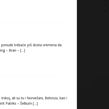
ave ponude trebaće još dosta vremena da
king – Bran –
[…]
rskoj, ali su tu i Norvežani, Belorusi, kao i
ent Patriks – Šelburn
[…]