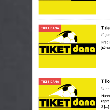
Tik
TIKET DANA
Jun
Pred 
Južno
Tik
TIKET DANA
Jun
Nared
repre
2
[…]