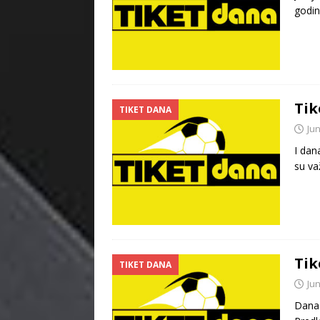
godin
Tik
TIKET DANA
Jun
I dan
su va
Tik
TIKET DANA
Jun
Danas