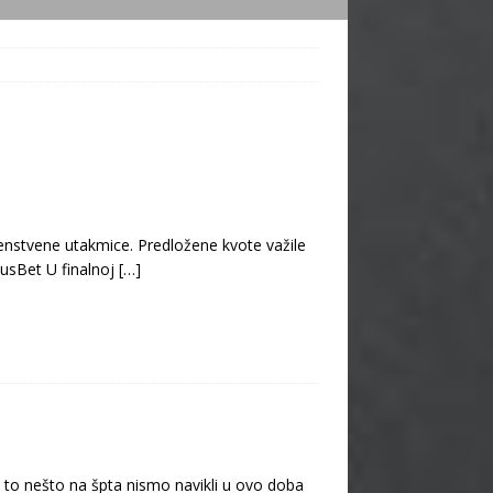
venstvene utakmice. Predložene kvote važile
cusBet U finalnoj
[…]
 to nešto na špta nismo navikli u ovo doba