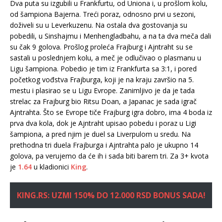
Dva puta su izgubili u Frankfurtu, od Uniona i, u prošlom kolu,
od šampiona Bajerna. Treći poraz, odnosno prvi u sezoni,
doživeli su u Leverkuzenu. Na ostala dva gostovanja su
pobedili, u Sinshajmu i Menhengladbahu, a na ta dva meča dali
su čak 9 golova. Prošlog proleća Frajburg i Ajntraht su se
sastali u poslednjem kolu, a meč je odlučivao o plasmanu u
Ligu šampiona. Pobedio je tim iz Frankfurta sa 3:1, i pored
početkog vođstva Frajburga, koji je na kraju završio na 5.
mestu i plasirao se u Ligu Evrope. Zanimljivo je da je tada
strelac za Frajburg bio Ritsu Doan, a Japanac je sada igrač
Ajntrahta. Što se Evrope tiče Frajburg igra dobro, ima 4 boda iz
prva dva kola, dok je Ajntraht upisao pobedu i poraz u Ligi
šampiona, a pred njim je duel sa Liverpulom u sredu. Na
prethodna tri duela Frajburga i Ajntrahta palo je ukupno 14
golova, pa verujemo da će ih i sada biti barem tri. Za 3+ kvota
je
1.64
u kladionici
King
.
KING.RS: UZMI 150% DO 12.000 RSD BONUS SADA!