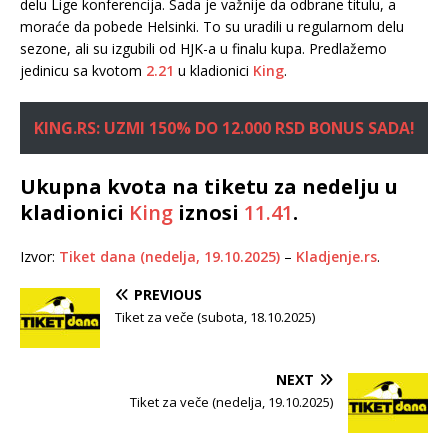
delu Lige konferencija. Sada je važnije da odbrane titulu, a
moraće da pobede Helsinki. To su uradili u regularnom delu
sezone, ali su izgubili od HJK-a u finalu kupa. Predlažemo
jedinicu sa kvotom
2.21
u kladionici
King
.
KING.RS: UZMI 150% DO 12.000 RSD BONUS SADA!
Ukupna kvota na tiketu za nedelju u
kladionici
King
iznosi
11.41
.
Izvor:
Tiket dana (nedelja, 19.10.2025)
–
Kladjenje.rs
.
PREVIOUS
Tiket za veče (subota, 18.10.2025)
NEXT
Tiket za veče (nedelja, 19.10.2025)