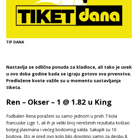
TIP DANA
Nastavlja se odlična ponuda za kladioce, ali tako je uvek
u ovo doba godine kada se igraju gotovo sva prvenstva.
Predložene kvote važile su u momentu sastavljanja
tiketa.
Ren – Okser – 1 @ 1.82 u King
Fudbaleri Rena poraženi su samo jednom u prvih 7 kola
francuske Lige 1, ali ih je veliki broj nerešenih rezultata koštao
boljeg plasmana i većeg bodovnog salda. Sakupili su 10
bodova, što je pred ovo kolo bilo dovoljno samo za deobu 8.