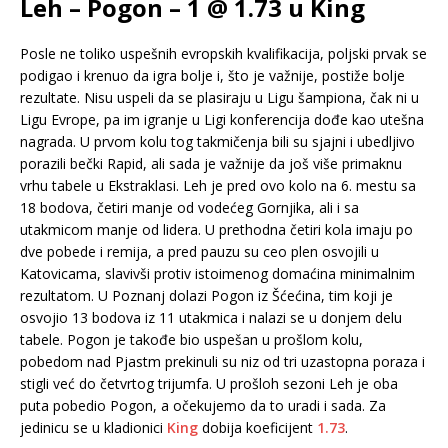
Leh – Pogon – 1 @ 1.73 u King
Posle ne toliko uspešnih evropskih kvalifikacija, poljski prvak se
podigao i krenuo da igra bolje i, što je važnije, postiže bolje
rezultate. Nisu uspeli da se plasiraju u Ligu šampiona, čak ni u
Ligu Evrope, pa im igranje u Ligi konferencija dođe kao utešna
nagrada. U prvom kolu tog takmičenja bili su sjajni i ubedljivo
porazili bečki Rapid, ali sada je važnije da još više primaknu
vrhu tabele u Ekstraklasi. Leh je pred ovo kolo na 6. mestu sa
18 bodova, četiri manje od vodećeg Gornjika, ali i sa
utakmicom manje od lidera. U prethodna četiri kola imaju po
dve pobede i remija, a pred pauzu su ceo plen osvojili u
Katovicama, slavivši protiv istoimenog domaćina minimalnim
rezultatom. U Poznanj dolazi Pogon iz Šćećina, tim koji je
osvojio 13 bodova iz 11 utakmica i nalazi se u donjem delu
tabele. Pogon je takođe bio uspešan u prošlom kolu,
pobedom nad Pjastm prekinuli su niz od tri uzastopna poraza i
stigli već do četvrtog trijumfa. U prošloh sezoni Leh je oba
puta pobedio Pogon, a očekujemo da to uradi i sada. Za
jedinicu se u kladionici
King
dobija koeficijent
1.73
.