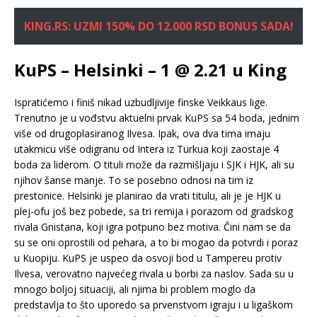
KING.RS: UZMI 150% DO 12.000 RSD BONUS SADA!
KuPS – Helsinki – 1 @ 2.21 u King
Ispratićemo i finiš nikad uzbudljivije finske Veikkaus lige.
Trenutno je u vođstvu aktuelni prvak KuPS sa 54 boda, jednim
više od drugoplasiranog Ilvesa. Ipak, ova dva tima imaju
utakmicu više odigranu od Intera iz Turkua koji zaostaje 4
boda za liderom. O tituli može da razmišljaju i SJK i HJK, ali su
njihov šanse manje. To se posebno odnosi na tim iz
prestonice. Helsinki je planirao da vrati titulu, ali je je HJK u
plej-ofu još bez pobede, sa tri remija i porazom od gradskog
rivala Gnistana, koji igra potpuno bez motiva. Čini nam se da
su se oni oprostili od pehara, a to bi mogao da potvrdi i poraz
u Kuopiju. KuPS je uspeo da osvoji bod u Tampereu protiv
Ilvesa, verovatno najvećeg rivala u borbi za naslov. Sada su u
mnogo boljoj situaciji, ali njima bi problem moglo da
predstavlja to što uporedo sa prvenstvom igraju i u ligaškom