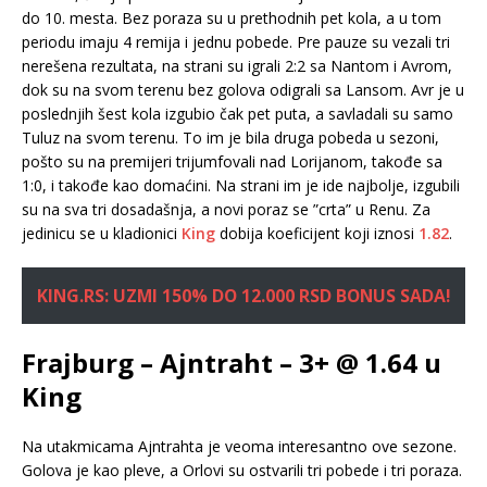
do 10. mesta. Bez poraza su u prethodnih pet kola, a u tom
periodu imaju 4 remija i jednu pobede. Pre pauze su vezali tri
nerešena rezultata, na strani su igrali 2:2 sa Nantom i Avrom,
dok su na svom terenu bez golova odigrali sa Lansom. Avr je u
poslednjih šest kola izgubio čak pet puta, a savladali su samo
Tuluz na svom terenu. To im je bila druga pobeda u sezoni,
pošto su na premijeri trijumfovali nad Lorijanom, takođe sa
1:0, i takođe kao domaćini. Na strani im je ide najbolje, izgubili
su na sva tri dosadašnja, a novi poraz se ”crta” u Renu. Za
jedinicu se u kladionici
King
dobija koeficijent koji iznosi
1.82
.
KING.RS: UZMI 150% DO 12.000 RSD BONUS SADA!
Frajburg – Ajntraht – 3+ @ 1.64 u
King
Na utakmicama Ajntrahta je veoma interesantno ove sezone.
Golova je kao pleve, a Orlovi su ostvarili tri pobede i tri poraza.