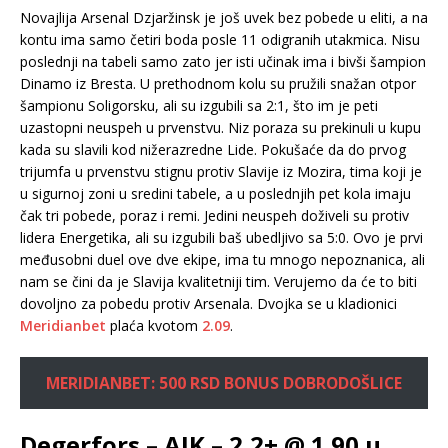
Novajlija Arsenal Dzjaržinsk je još uvek bez pobede u eliti, a na
kontu ima samo četiri boda posle 11 odigranih utakmica. Nisu
poslednji na tabeli samo zato jer isti učinak ima i bivši šampion
Dinamo iz Bresta. U prethodnom kolu su pružili snažan otpor
šampionu Soligorsku, ali su izgubili sa 2:1, što im je peti
uzastopni neuspeh u prvenstvu. Niz poraza su prekinuli u kupu
kada su slavili kod nižerazredne Lide. Pokušaće da do prvog
trijumfa u prvenstvu stignu protiv Slavije iz Mozira, tima koji je
u sigurnoj zoni u sredini tabele, a u poslednjih pet kola imaju
čak tri pobede, poraz i remi. Jedini neuspeh doživeli su protiv
lidera Energetika, ali su izgubili baš ubedljivo sa 5:0. Ovo je prvi
međusobni duel ove dve ekipe, ima tu mnogo nepoznanica, ali
nam se čini da je Slavija kvalitetniji tim. Verujemo da će to biti
dovoljno za pobedu protiv Arsenala. Dvojka se u kladionici
Meridianbet
plaća kvotom
2.09
.
MERIDIANBET: 500 RSD BONUS DOBRODOŠLICE
Degerfors – AIK – 2,2+ @ 1.90 u