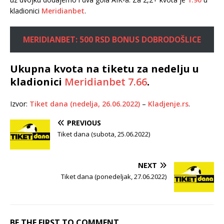
kladionici
Meridianbet
.
MERIDIANBET: 500 RSD BONUS DOBRODOŠLICE
Ukupna kvota na tiketu za nedelju u
kladionici
Meridianbet
7.66
.
Izvor:
Tiket dana (nedelja, 26.06.2022)
–
Kladjenje.rs
.
PREVIOUS
Tiket dana (subota, 25.06.2022)
NEXT
Tiket dana (ponedeljak, 27.06.2022)
BE THE FIRST TO COMMENT