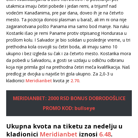
utakmica imaju četiri pobede i jedan remi, a trijumf nad
vodećim Kanađanima, pre par dana, doveo ih je na četvrto
mesto. Ta pozicija donosi plasman u baraž, ali im ni ona nije
zagaranotvana pošto Panama ima samo bod manje. Na ruku
Kostariki išao je remi Paname protiv otpisanog Hondurasa u
prošlom kolu. I Salvador je bio solidan u poslednje vreme, u tri
prethodna kola osvojili su četiri boda, ali imaju samo 10
ukupno i bez izgleda su čak i za četvrto mesto. Kostarika mora
da pobedi u Salvadoru, a gosti se uzdaju u odličnu odbranu
koja nije primila gol na prethodna četiri meča kvalifikacija. Naš
predlog je dvojka u najviše tri gola ukupno. Za 2,0-3 u
kladionici
Meridianbet
kvota je
2.70
.
MERIDIANBET: 2000 RSD BONUS DOBRODOŠLICE
PROMO KOD: bullseye
Ukupna kvota na tiketu za nedelju u
kladionici
Meridianbet
iznosi
6.48
.