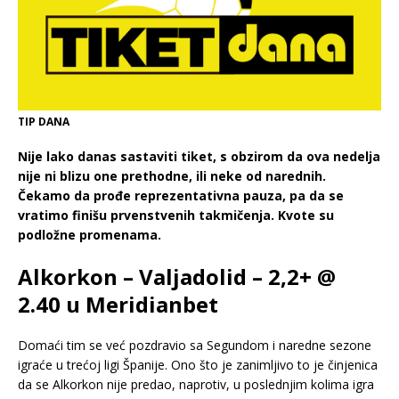
TIP DANA
Nije lako danas sastaviti tiket, s obzirom da ova nedelja
nije ni blizu one prethodne, ili neke od narednih.
Čekamo da prođe reprezentativna pauza, pa da se
vratimo finišu prvenstvenih takmičenja. Kvote su
podložne promenama.
Alkorkon – Valjadolid – 2,2+ @
2.40 u Meridianbet
Domaći tim se već pozdravio sa Segundom i naredne sezone
igraće u trećoj ligi Španije. Ono što je zanimljivo to je činjenica
da se Alkorkon nije predao, naprotiv, u poslednjim kolima igra