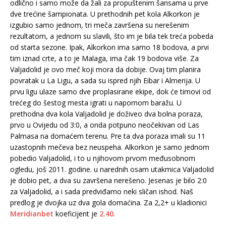
odlično i samo može da žali za propuštenim šansama u prve
dve trećine šampionata. U prethodnih pet kola Alkorkon je
izgubio samo jednom, tri meča završena su nerešenim
rezultatom, a jednom su slavili, što im je bila tek treća pobeda
od starta sezone. Ipak, Alkorkon ima samo 18 bodova, a prvi
tim iznad crte, a to je Malaga, ima čak 19 bodova više. Za
Valjadolid je ovo meč koji mora da dobije. Ovaj tim planira
povratak u La Ligu, a sada su ispred njih Eibar i Almerija. U
prvu ligu ulaze samo dve proplasirane ekipe, dok će timovi od
trećeg do šestog mesta igrati u napornom baražu. U
prethodna dva kola Valjadolid je doživeo dva bolna poraza,
prvo u Ovijedu od 3:0, a onda potpuno neočekivan od Las
Palmasa na domaćem terenu. Pre ta dva poraza imali su 11
uzastopnih mečeva bez neuspeha. Alkorkon je samo jednom
pobedio Valjadolid, i to u njihovom prvom međusobnom
ogledu, još 2011. godine. u narednih osam utakmica Valjadolid
je dobio pet, a dva su završena nerešeno. Jesenas je bilo 2:0
za Valjadolid, a i sada predviđamo neki sličan ishod. Naš
predlog je dvojka uz dva gola domaćina. Za 2,2+ u kladionici
Meridianbet
koeficijent je
2.40
.