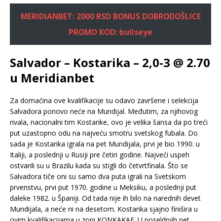
MERIDIANBET: 2000 RSD BONUS DOBRODOŠLICE
PROMO KOD: bullseye
Salvador – Kostarika – 2,0-3 @ 2.70
u Meridianbet
Za domaćina ove kvalifikacije su odavo završene i selekcija
Salvadora ponovo neće na Mundijal. Međutim, za njihovog
rivala, nacionalni tim Kostarike, ovo je velika šansa da po treći
put uzastopno odu na najveću smotru svetskog fubala. Do
sada je Kostarika igrala na pet Mundijala, prvi je bio 1990. u
Italiji, a poslednji u Rusiji pre četiri godine. Najveći uspeh
ostvarili su u Brazilu kada su stigli do četvrtfinala. Što se
Salvadora tiče oni su samo dva puta igrali na Svetskom
prvenstvu, prvi put 1970. godine u Meksiku, a poslednji put
daleke 1982. u Španiji. Od tada nije ih bilo na narednih devet
Mundijala, a neće ni na desetom. Kostarika sjajno finišira u
ovim kvalifikacijama u zoni KONKAKAF. U poseldnjih pet