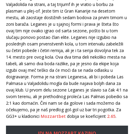
Valjadolida na strani, a taj trijumf ih je vratio u borbu za
plasman u plej-of. Jeste tim iz Gran Kanarije na desetom
mestu, ali zaostaje dostižnih sedam bodova za prvim timom u
zoni baraža. Leganes je u sjajnoj formi i prava je šteta što
ovaj tim nije ovako igrao od sarta sezone, pošto bi u tom
slučaju ponovo postao član elite. Leganes nije izgubio na
poslednjih osam prvenstvenih kola, u tom intervalu zabeležili
su četiri pobede i četiri remija, ali je i ta serija dovoljna tek za
14. mesto pre ovog kola. Ova dva tima deli nekoliko mesta na
tabeli, ali samo dva boda razlike, pa je jesno da ekipe koja
izgubi ovaj meč teško da će moći da se nada odlasku u
doigravanje. Forma je na strani Leganesa, ali bi i pobeda Las
Palmasa u Valjadolidu mogla da bude najava boljih dana za
ovaj klub. U prvom delu sezone Leganes je slavio sa čak 4:1 na
svom terenu, ali je prethodnog proleća Las Palmas pobedio sa
2:1 kao domaćin. Čini nam se da golove i sada možemo da
očekujemo, pa je naš predlog gol-gol uz bar tri pogotka. Za
GG3+ u kladionici
Mozzartbet
dobija se koeficijent
2.65
.
IDI NA MOZZART KAZINO