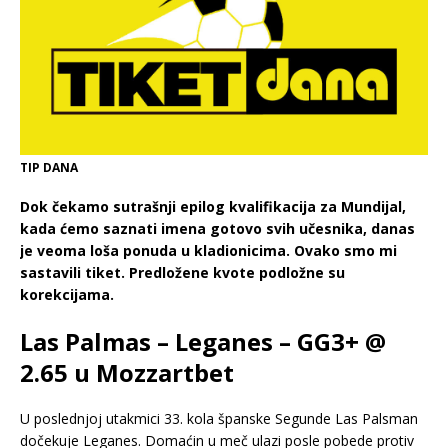
TIP DANA
Dok čekamo sutrašnji epilog kvalifikacija za Mundijal,
kada ćemo saznati imena gotovo svih učesnika, danas
je veoma loša ponuda u kladionicima. Ovako smo mi
sastavili tiket. Predložene kvote podložne su
korekcijama.
Las Palmas – Leganes – GG3+ @
2.65 u Mozzartbet
U poslednjoj utakmici 33. kola španske Segunde Las Palsman
dočekuje Leganes. Domaćin u meč ulazi posle pobede protiv