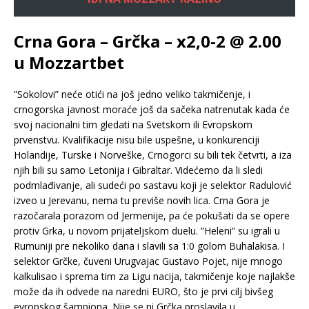
Crna Gora – Grčka – x2,0-2 @ 2.00
u Mozzartbet
”Sokolovi” neće otići na još jedno veliko takmičenje, i
crnogorska javnost moraće još da sačeka natrenutak kada će
svoj nacionalni tim gledati na Svetskom ili Evropskom
prvenstvu. Kvalifikacije nisu bile uspešne, u konkurenciji
Holandije, Turske i Norveške, Crnogorci su bili tek četvrti, a iza
njih bili su samo Letonija i Gibraltar. Videćemo da li sledi
podmlađivanje, ali sudeći po sastavu koji je selektor Radulović
izveo u Jerevanu, nema tu previše novih lica. Crna Gora je
razočarala porazom od Jermenije, pa će pokušati da se opere
protiv Grka, u novom prijateljskom duelu. ”Heleni” su igrali u
Rumuniji pre nekoliko dana i slavili sa 1:0 golom Buhalakisa. I
selektor Grčke, čuveni Urugvajac Gustavo Pojet, nije mnogo
kalkulisao i sprema tim za Ligu nacija, takmičenje koje najlakše
može da ih odvede na naredni EURO, što je prvi cilj bivšeg
evropskog šampiona. Nije se ni Grčka proslavila u