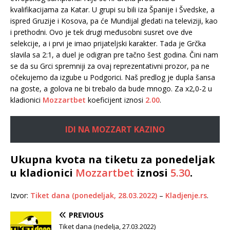
kvalifikacijama za Katar. U grupi su bili iza Španije i Švedske, a
ispred Gruzije i Kosova, pa će Mundijal gledati na televiziji, kao
i prethodni. Ovo je tek drugi međusobni susret ove dve
selekcije, a i prvi je imao prijateljski karakter. Tada je Grčka
slavila sa 2:1, a duel je odigran pre tačno šest godina. Čini nam
se da su Grci spremniji za ovaj reprezentativni prozor, pa ne
očekujemo da izgube u Podgorici. Naš predlog je dupla šansa
na goste, a golova ne bi trebalo da bude mnogo. Za x2,0-2 u
kladionici
Mozzartbet
koeficijent iznosi
2.00
.
IDI NA MOZZART KAZINO
Ukupna kvota na tiketu za ponedeljak
u kladionici
Mozzartbet
iznosi
5.30
.
Izvor:
Tiket dana (ponedeljak, 28.03.2022)
–
Kladjenje.rs
.
PREVIOUS
Tiket dana (nedelja, 27.03.2022)