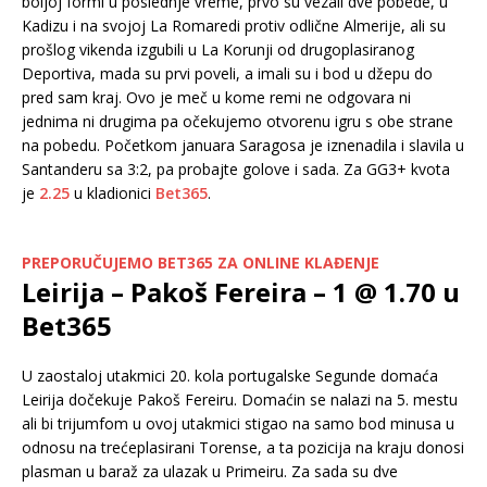
boljoj formi u poslednje vreme, prvo su vezali dve pobede, u
Kadizu i na svojoj La Romaredi protiv odlične Almerije, ali su
prošlog vikenda izgubili u La Korunji od drugoplasiranog
Deportiva, mada su prvi poveli, a imali su i bod u džepu do
pred sam kraj. Ovo je meč u kome remi ne odgovara ni
jednima ni drugima pa očekujemo otvorenu igru s obe strane
na pobedu. Početkom januara Saragosa je iznenadila i slavila u
Santanderu sa 3:2, pa probajte golove i sada. Za GG3+ kvota
je
2.25
u kladionici
Bet365
.
PREPORUČUJEMO BET365 ZA ONLINE KLAĐENJE
Leirija – Pakoš Fereira – 1 @ 1.70 u
Bet365
U zaostaloj utakmici 20. kola portugalske Segunde domaća
Leirija dočekuje Pakoš Fereiru. Domaćin se nalazi na 5. mestu
ali bi trijumfom u ovoj utakmici stigao na samo bod minusa u
odnosu na trećeplasirani Torense, a ta pozicija na kraju donosi
plasman u baraž za ulazak u Primeiru. Za sada su dve