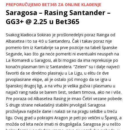
PREPORUČUJEMO BET365 ZA ONLINE KLAĐENJE
Saragosa – Rasing Santander –
GG3+ @ 2.25 u Bet365
Svakog kladioca šokirao je prošlonedeljni poraz Rainga od
Albasetea i to sa 4:0 u Santanderu. Čak i takav poraz nije
pomerio tim iz Kantabrije sa prve pozicije na tabeli španske
Segunde, kao što ga neće pomeriti ni eventualni neuspeh na
La Romaredi u Saragosi, ali bi mogao da ima reprekusije po
konačni plasman tim iz Santandera. ”Zeleni” su i dalje najveći
favoriti da se direktno plasiraju u La Ligu, u elitu će dve
prvoplasirane ekipe, ali je ostalo još mnogo da se igra u
španskoj drugoj ligi, a na vrhu je velika gužva i plasmanu u
najjači rang nada se barem šest, sedam timova, ako ne i više.
Pre poraza od Albasetea Rasing je imao Četiri vezane pobede.
S druge strane nekadašnji stabilni prvoligaš Saragosa
proživljava najteže dane i nalazi se na pragu selidbe u treću
ligu. Ovaj grad u pokrajini Aragon je peti po veličini u Španiji, a
možda od leta neće imati ni drugoligaša. Saragosa je u nešto