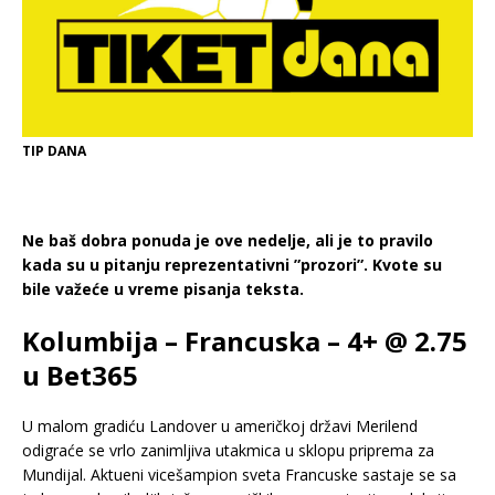
TIP DANA
Ne baš dobra ponuda je ove nedelje, ali je to pravilo
kada su u pitanju reprezentativni ”prozori”. Kvote su
bile važeće u vreme pisanja teksta.
Kolumbija – Francuska – 4+ @ 2.75
u Bet365
U malom gradiću Landover u američkoj državi Merilend
odigraće se vrlo zanimljiva utakmica u sklopu priprema za
Mundijal. Aktueni vicešampion sveta Francuske sastaje se sa