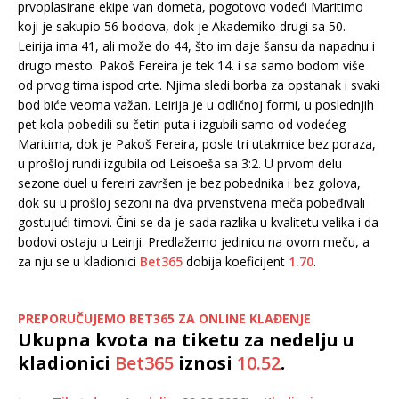
prvoplasirane ekipe van dometa, pogotovo vodeći Maritimo
koji je sakupio 56 bodova, dok je Akademiko drugi sa 50.
Leirija ima 41, ali može do 44, što im daje šansu da napadnu i
drugo mesto. Pakoš Fereira je tek 14. i sa samo bodom više
od prvog tima ispod crte. Njima sledi borba za opstanak i svaki
bod biće veoma važan. Leirija je u odličnoj formi, u poslednjih
pet kola pobedili su četiri puta i izgubili samo od vodećeg
Maritima, dok je Pakoš Fereira, posle tri utakmice bez poraza,
u prošloj rundi izgubila od Leisoeša sa 3:2. U prvom delu
sezone duel u fereiri završen je bez pobednika i bez golova,
dok su u prošloj sezoni na dva prvenstvena meča pobeđivali
gostujući timovi. Čini se da je sada razlika u kvalitetu velika i da
bodovi ostaju u Leiriji. Predlažemo jedinicu na ovom meču, a
za nju se u kladionici
Bet365
dobija koeficijent
1.70
.
PREPORUČUJEMO BET365 ZA ONLINE KLAĐENJE
Ukupna kvota na tiketu za nedelju u
kladionici
Bet365
iznosi
10.52
.