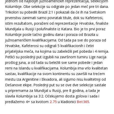
jednom od najboljih južnoameričkih reprezentacija, selekcijom
Kolumbije. Obe selekcije su odigrale po jedan meč pre tri dana.
Trikolori su pobedili Brazil 2:1 i pokazali da će ih na Svetskom
prvenstvu zanimati samo povratak titule, dok su Kafeterosi,
istim rezultatom, poraženi od reprezentacije Hrvatske, finaliste
Mundijala u Rusiji i polufinaliste iz Katara. Bio je to prvi poraz
Kolumbije posle tačno godinu dana i poraza od Brazila u
južnoameričkim kvalifikacijama. Od tada pa sve do poraza od
Hrvatske, Kafeterosi su odigrali 5 kvalifikacionih i četiri
prijateljska meča, na kojima su zabeležili pet pobeda i 4 remija.
Petlići su poslednji put izgubili na završnom turniru Lige nacija
prošlog juna, a od tada su beležili sve same pobede i jedan
remi na Islandu u kvalifikacijama. Kolumbija ima vrlo kvalitetan
sastav, kvalifikacije na svom kontinentu su završili na trećem
mestu iza Argenitine i Ekvadora, ali sigurno nisu kvalitetniji od
Dešanove ekipe. Poslednji put su se ove dve selekcije sastale
u pripremama za Mundijal u Rusiji, pre 8 godina, a tada je
slavila Kolumbija sa 3:2. Očekujemo dosta golova i sada i
predlažemo 4+ sa kvotom
2.75
u kladionici
Bet365
.