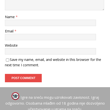
Name
*
Email
*
Website
Save my name, email, and website in this browser for the
next time I comment.
Igre na sreću mogu uzrokovati zavisnost. Igraj
odgovorno. Osobama mlađim od 18 godina nije dozvoljeno
učestvovanje u igrama na sreću.