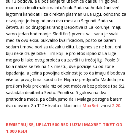
su 13 bodova, a u poslednje tri utakmice dali su 11 golova,
mada nisu imali maksimalni učinak. Sada su Andalužani već
legitimni kandidati i za direktan plasman u La Ligu, odnosno za
osvajanje jednog od prva dva mesta u Segundi. Sada su
četvrti, ali od drugoplasiranog Deportiva iz La Korunje imaju
samo jedan bod manje. Sledi finiš prvenstva i sada je svaki
meč za ovu ekipu bukvalno kvalifikacioni, pošto se barem
sedam timova bori za ulazak u elitu. Leganes se ne bori, oni
biju neke druge bitke. Tim koji je proletos ispao iz La Lige
mogao bi lako ovog proleća da završi i u trećoj ligi. Posle 31
kola nalaze se tek na 17. mestu, dve pozicije su od zone
ispadanja, a jedina povoljna okolnost je to da imaju 6 bodova
više od prvog tima ispod crte. Ekipa iz predgrađa Madrida je u
prošlom kolu prekinula niz od pet mečeva bez pobede i sa 5:2
savladala debitanta Seutu. Primili su 5 golova na dva
prethodna meča, pa očekujemo da i Malaga postigne barem
dva u ovom. Za T12+ kvota u kladionici
MaxBet
iznosi
2.20
.
REGISTRUJ SE, UPLATI 500 RSD I UZMI MAXBET TIKET OD
1.000 RSD!