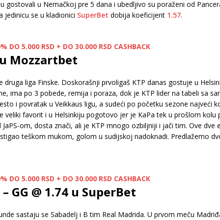
i su gostovali u Nemačkoj pre 5 dana i ubedljivo su poraženi od Pancer
jedinicu se u kladionici
SuperBet
dobija koeficijent
1.57
.
0% DO 5.000 RSD + DO 30.000 RSD CASHBACK
2 u Mozzartbet
 je druga liga Finske. Doskorašnji prvoligaš KTP danas gostuje u Helsi
, ima po 3 pobede, remija i poraza, dok je KTP lider na tabeli sa 
esto i povratak u Veikkaus ligu, a sudeći po početku sezone najveći ko
e veliki favorit i u Helsinkiju pogotovo jer je KaPa tek u prošlom kol
S-om, dosta znači, ali je KTP mnogo ozbiljniji i jači tim. Ove dve 
ede stigao teškom mukom, golom u sudijskoj nadoknadi. Predlažemo dvo
0% DO 5.000 RSD + DO 30.000 RSD CASHBACK
 – GG @ 1.74 u SuperBet
de sastaju se Sabadelj i B tim Real Madrida. U prvom meču Madriđani s