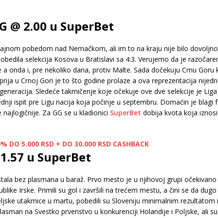
GG @ 2.00 u SuperBet
i sjajnom pobedom nad Nemačkom, ali im to na kraju nije bilo dovoljno
 pobedila selekcija Kosova u Bratislavi sa 4:3. Verujemo da je razočaren
 a onda i, pre nekoliko dana, protiv Malte. Sada dočekuju Crnu Goru 
rija u Crnoj Gori je to što godine prolaze a ova reprezentacija nijedn
 generacija. Sledeće takmičenje koje očekuje ove dve selekcije je Liga
ji ispit pre Ligu nacija koja počinje u septembru. Domaćin je blagi fa
 najlogičnije. Za GG se u kladionici
SuperBet
dobija kvota koja iznos
0% DO 5.000 RSD + DO 30.000 RSD CASHBACK
 1.57 u SuperBet
ala bez plasmana u baraž. Prvo mesto je u njihovoj grupi očekivano osv
ike Irske. Primili su gol i završili na trećem mestu, a čini se da dugo
eljske utakmice u martu, pobedili su Sloveniju minimalnim rezultatom i
a plasman na Svestko prvenstvo u konkurenciji Holandije i Poljske, ali s