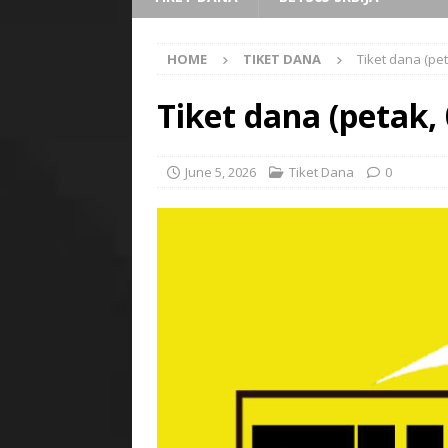
HOME
TIKET DANA
Tiket dana (pet
Tiket dana (petak,
June 5, 2026
Tiket Dana
0