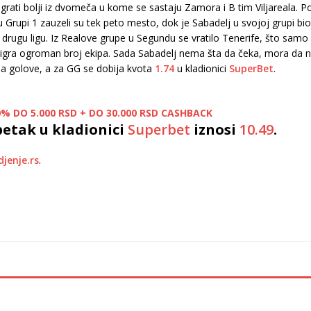
igrati bolji iz dvomeča u kome se sastaju Zamora i B tim Viljareala. P
u Grupi 1 zauzeli su tek peto mesto, dok je Sabadelj u svojoj grupi b
 drugu ligu. Iz Realove grupe u Segundu se vratilo Tenerife, što samo
nu igra ogroman broj ekipa. Sada Sabadelj nema šta da čeka, mora da na
i na golove, a za GG se dobija kvota
1.74
u kladionici
SuperBet
.
0% DO 5.000 RSD + DO 30.000 RSD CASHBACK
petak u kladionici
Superbet
iznosi
10.49
.
djenje.rs
.