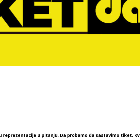
 su reprezentacije u pitanju. Da probamo da sastavimo tiket. K