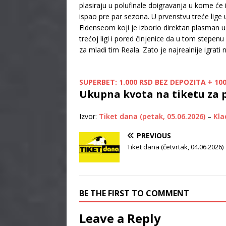
plasiraju u polufinale doigravanja u kome će 
ispao pre par sezona. U prvenstvu treće lige 
Eldenseom koji je izborio direktan plasman u
trećoj ligi i pored činjenice da u tom stepe
za mladi tim Reala. Zato je najrealnije igrat
SUPERBET: 1.000 RSD BEZ DEPOZITA + 10
Ukupna kvota na tiketu za 
Izvor:
Tiket dana (petak, 05.06.2026)
–
Kla
PREVIOUS
Tiket dana (četvrtak, 04.06.2026)
BE THE FIRST TO COMMENT
Leave a Reply