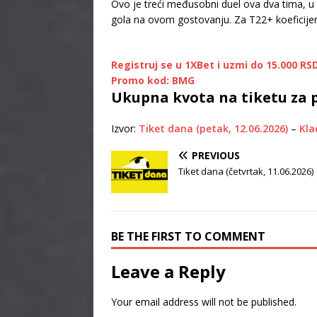
Ovo je treći međusobni duel ova dva tima, u 
gola na ovom gostovanju. Za T22+ koeficijen
Registruj se u 1XBet i uzmi do 15.000 
Promo kod: BMG
Ukupna kvota na tiketu za 
Izvor:
Tiket dana (petak, 12.06.2026)
–
Kla
PREVIOUS
Tiket dana (četvrtak, 11.06.2026)
BE THE FIRST TO COMMENT
Leave a Reply
Your email address will not be published.