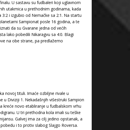
inalu. U sastavu su fudbaleri koji uglavnom
remnih utakmica u prethodnim godinama, kada
sa 3:2 i izgubio od Nemačke sa 2:1. Na startu
 planetarni šampionat posle 16 godina, a te
priznati da su Gvarane jedna od većih
a lako pobedili Nikaragvu sa 4:0. Blagi
olove na obe strane, pa predlažemo
 novoj tituli. Imaće ozbiljne rivale u
e u Diviziji 1. Nekadašnjih višestruki šampion
sada kreće novo etabliranje u fudbalskom vrhu
igranu. U tri prethodna kola imali su teške
ijansu. Galvej ima za cilj jedino opstanak, a
pobedu i to protiv slabog Slajgo Roversa.