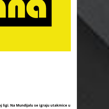
oj ligi. Na Mundijalu se igraju utakmice u