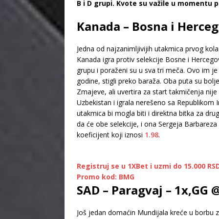
B i D grupi. Kvote su važile u momentu p
Kanada – Bosna i Herceg
Jedna od najzanimljivijih utakmica prvog ko
Kanada igra protiv selekcije Bosne i Hercego
grupu i poraženi su u sva tri meča. Ovo im je
godine, stigli preko baraža. Oba puta su bolj
Zmajeve, ali uvertira za start takmičenja nij
Uzbekistan i igrala nerešeno sa Republikom 
utakmica bi mogla biti i direktna bitka za dru
da će obe selekcije, i ona Sergeja Barbareza 
koeficijent koji iznosi
1.98
.
Registruj se u 1XBet i uzmi do 15.000 
Promo kod: BMG
SAD – Paragvaj – 1x,GG @
Još jedan domaćin Mundijala kreće u borbu za