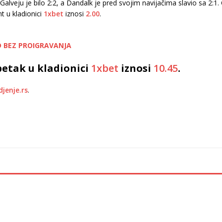
Galveju je bilo 2:2, a Dandalk je pred svojim navijačima slavio sa 2:
t u kladionici
1xbet
iznosi
2.00
.
RSD BEZ PROIGRAVANJA
petak u kladionici
1xbet
iznosi
10.45
.
djenje.rs
.