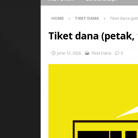
HOME
TIKET DANA
Tiket dana (pet
Tiket dana (petak,
June 12, 2026
Tiket Dana
0