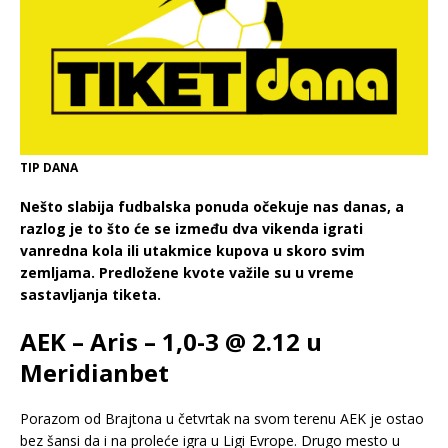
TIP DANA
Nešto slabija fudbalska ponuda očekuje nas danas, a
razlog je to što će se između dva vikenda igrati
vanredna kola ili utakmice kupova u skoro svim
zemljama. Predložene kvote važile su u vreme
sastavljanja tiketa.
AEK – Aris – 1,0-3 @ 2.12 u
Meridianbet
Porazom od Brajtona u četvrtak na svom terenu AEK je ostao
bez šansi da i na proleće igra u Ligi Evrope. Drugo mesto u