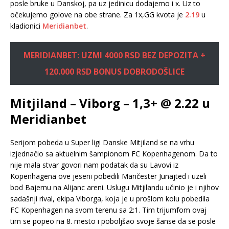
posle bruke u Danskoj, pa uz jedinicu dodajemo i x. Uz to
očekujemo golove na obe strane. Za 1x,GG kvota je
2.19
u
kladionici
Meridianbet
.
MERIDIANBET: UZMI 4000 RSD BEZ DEPOZITA +
120.000 RSD BONUS DOBRODOŠLICE
Mitjiland – Viborg – 1,3+ @ 2.22 u
Meridianbet
Serijom pobeda u Super ligi Danske Mitjiland se na vrhu
izjednačio sa aktuelnim šampionom FC Kopenhagenom. Da to
nije mala stvar govori nam podatak da su Lavovi iz
Kopenhagena ove jeseni pobedili Mančester Junajted i uzeli
bod Bajernu na Alijanc areni. Uslugu Mitjilandu učinio je i njihov
sadašnji rival, ekipa Viborga, koja je u prošlom kolu pobedila
FC Kopenhagen na svom terenu sa 2:1. Tim trijumfom ovaj
tim se popeo na 8. mesto i poboljšao svoje šanse da se posle