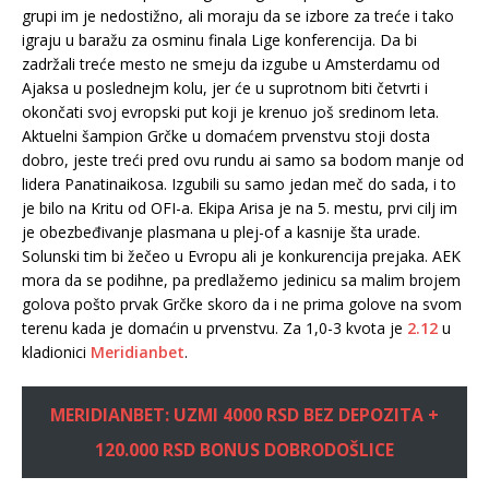
grupi im je nedostižno, ali moraju da se izbore za treće i tako
igraju u baražu za osminu finala Lige konferencija. Da bi
zadržali treće mesto ne smeju da izgube u Amsterdamu od
Ajaksa u poslednejm kolu, jer će u suprotnom biti četvrti i
okončati svoj evropski put koji je krenuo još sredinom leta.
Aktuelni šampion Grčke u domaćem prvenstvu stoji dosta
dobro, jeste treći pred ovu rundu ai samo sa bodom manje od
lidera Panatinaikosa. Izgubili su samo jedan meč do sada, i to
je bilo na Kritu od OFI-a. Ekipa Arisa je na 5. mestu, prvi cilj im
je obezbeđivanje plasmana u plej-of a kasnije šta urade.
Solunski tim bi žečeo u Evropu ali je konkurencija prejaka. AEK
mora da se podihne, pa predlažemo jedinicu sa malim brojem
golova pošto prvak Grčke skoro da i ne prima golove na svom
terenu kada je domaćin u prvenstvu. Za 1,0-3 kvota je
2.12
u
kladionici
Meridianbet
.
MERIDIANBET: UZMI 4000 RSD BEZ DEPOZITA +
120.000 RSD BONUS DOBRODOŠLICE