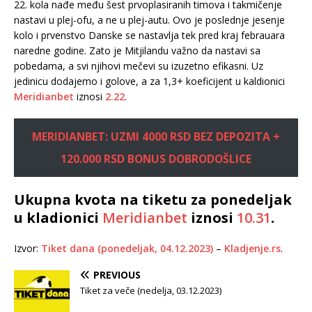
22. kola nađe među šest prvoplasiranih timova i takmičenje
nastavi u plej-ofu, a ne u plej-autu. Ovo je poslednje jesenje
kolo i prvenstvo Danske se nastavlja tek pred kraj febrauara
naredne godine. Zato je Mitjilandu važno da nastavi sa
pobedama, a svi njihovi mečevi su izuzetno efikasni. Uz
jedinicu dodajemo i golove, a za 1,3+ koeficijent u kaldionici
Meridianbet
iznosi
2.22
.
MERIDIANBET: UZMI 4000 RSD BEZ DEPOZITA +
120.000 RSD BONUS DOBRODOŠLICE
Ukupna kvota na tiketu za ponedeljak
u kladionici
Meridianbet
iznosi
10.31
.
Izvor:
Tiket dana (ponedeljak, 04.12.2023)
–
Kladjenje.rs
.
PREVIOUS
Tiket za veče (nedelja, 03.12.2023)