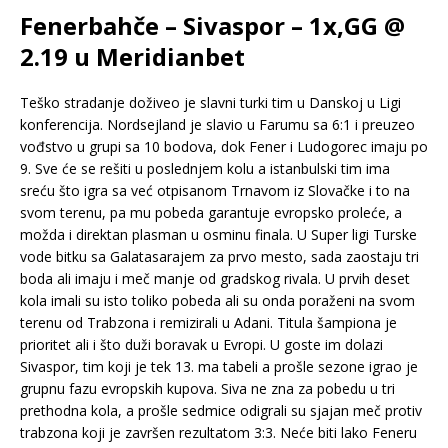
Fenerbahče – Sivaspor – 1x,GG @
2.19 u Meridianbet
Teško stradanje doživeo je slavni turki tim u Danskoj u Ligi
konferencija. Nordsejland je slavio u Farumu sa 6:1 i preuzeo
vođstvo u grupi sa 10 bodova, dok Fener i Ludogorec imaju po
9. Sve će se rešiti u poslednjem kolu a istanbulski tim ima
sreću što igra sa već otpisanom Trnavom iz Slovačke i to na
svom terenu, pa mu pobeda garantuje evropsko proleće, a
možda i direktan plasman u osminu finala. U Super ligi Turske
vode bitku sa Galatasarajem za prvo mesto, sada zaostaju tri
boda ali imaju i meč manje od gradskog rivala. U prvih deset
kola imali su isto toliko pobeda ali su onda poraženi na svom
terenu od Trabzona i remizirali u Adani. Titula šampiona je
prioritet ali i što duži boravak u Evropi. U goste im dolazi
Sivaspor, tim koji je tek 13. ma tabeli a prošle sezone igrao je
grupnu fazu evropskih kupova. Siva ne zna za pobedu u tri
prethodna kola, a prošle sedmice odigrali su sjajan meč protiv
trabzona koji je završen rezultatom 3:3. Neće biti lako Feneru