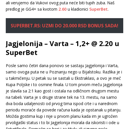
ali verujemo da Vukovi ovog puta neće biti tupih zuba. Naš
predlog je GG4+ sa kvotom
2.60
u kladionici
SuperBet
.
SUPERBET.RS: UZMI DO 20.000 RSD BONUS SADA!
Jagjelonija – Varta – 1,2+ @ 2.20 u
SuperBet
Posle samo četiri dana ponovo se sastaju Jagjelonija i Varta,
samo ovoga puta ne u Poznanju nego u Bijalstoku. Razlika je i
u takmičenju. U petak su se sastali u Ekstraklasi, a ovo je meč
Kupa Poljske i to osmine finala. U tom prvom meču Jagjelonija
je slavila sa 2:1 kao gost i ostala na odličnom drugom mestu
na tabeli. Varta je s druge strane tek na 13. mestu, na samo
dva boda udaljenosti od prvog tima ispod crte i u narednom
periodu moraće da povede računa kada je opstanak u pitanju.
Možda gostima kup i nije u prvom planu kada im je ugrožen
prvoligaški status i to bi Jagjelonija morala da iskoristi i ode u
četvrtfinale. Domaćin se bori i za titulu ali sigurno neće