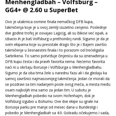
Menhengladbah – Volfsburg –
GG4+ @ 2.60 u SuperBet
Ovo je utakmica osmine finala nemačkog DFB kupa,
takmičenja koje je u ovoj zemlji izuzetno cenjeno. Poslednje
dve godine trofej je osvajao Lajpcig, ali su Bikovi već ispali, a
izbacio ih je baš Volfsburg u prethondoj rundi. Sigurno je da je
svim ekipama koje su preostale drago što je i Bajern završio
takmičenje u šesnaestini finala i to porazom od trećeligaša
Sarbrikena. To samo potvrđuje činjenicu da su iznenađenja u
DFB kupu česta i da pravih favorita nema. Nećemo favorita
naći ni u okršaju Borusije i Volfsburga u Menhengladbahu.
Sigurno je da oba tima žele u narednu fazu ali i da gledaju ka
samoj završnici najmasovnijeg takmičenja. Jedan će morati da
se pozdravi sa tim nadanjem posle ovog meča, a mesta među
osam najboljih ima samo za jedan tim. U subotu je
Menhengladbah pobedio na svom Hofenhajm, dok je
Volfsburg izgubio u Bohumu. Ove dve ekipe su igrale na
Borusija parku pre manje od mesec dana u Bundesligi i
pobedio je Menhengladbah sa 4:0. Goleadu očekujemo i sada,