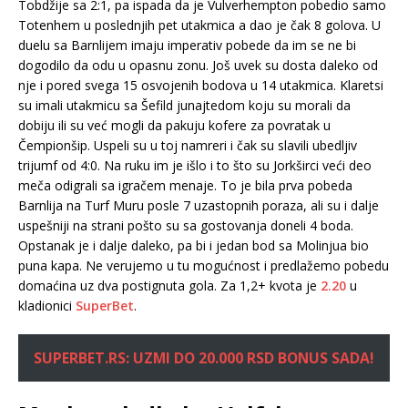
Tobdžije sa 2:1, pa ispada da je Vulverhempton pobedio samo
Totenhem u poslednjih pet utakmica a dao je čak 8 golova. U
duelu sa Barnlijem imaju imperativ pobede da im se ne bi
dogodilo da odu u opasnu zonu. Još uvek su dosta daleko od
nje i pored svega 15 osvojenih bodova u 14 utakmica. Klaretsi
su imali utakmicu sa Šefild junajtedom koju su morali da
dobiju ili su već mogli da pakuju kofere za povratak u
Čempionšip. Uspeli su u toj namreri i čak su slavili ubedljiv
trijumf od 4:0. Na ruku im je išlo i to što su Jorkširci veći deo
meča odigrali sa igračem menaje. To je bila prva pobeda
Barnlija na Turf Muru posle 7 uzastopnih poraza, ali su i dalje
uspešniji na strani pošto su sa gostovanja doneli 4 boda.
Opstanak je i dalje daleko, pa bi i jedan bod sa Molinjua bio
puna kapa. Ne verujemo u tu mogućnost i predlažemo pobedu
domaćina uz dva postignuta gola. Za 1,2+ kvota je
2.20
u
kladionici
SuperBet
.
SUPERBET.RS: UZMI DO 20.000 RSD BONUS SADA!