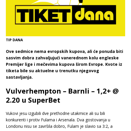
TIP DANA
Ove sedmice nema evropskih kupova, ali će ponuda biti
sasvim dobra zahvaljujući vanerednom kolu engleske
Premijer lige i mečevima kupova širom Evrope. Kvote iz
tiketa bile su aktuelne u trenutku njegovog
sastavljanja.
Vulverhempton – Barnli – 1,2+ @
2.20 u SuperBet
Vukovi jesu izgubili dve prethodne utakmice ali su bili
konkurenti i protiv Fulama i Arsenala. Dva gostovanja u
Londonu nisu se završila dobro, Fulam je slavio sa 3:2, a