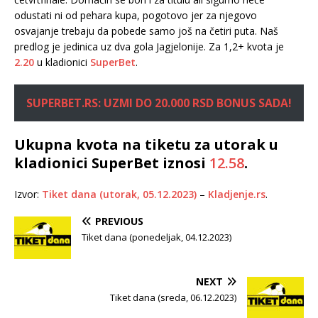
odustati ni od pehara kupa, pogotovo jer za njegovo
osvajanje trebaju da pobede samo još na četiri puta. Naš
predlog je jedinica uz dva gola Jagjelonije. Za 1,2+ kvota je
2.20
u kladionici
SuperBet
.
SUPERBET.RS: UZMI DO 20.000 RSD BONUS SADA!
Ukupna kvota na tiketu za utorak u
kladionici SuperBet iznosi
12.58
.
Izvor:
Tiket dana (utorak, 05.12.2023)
–
Kladjenje.rs
.
PREVIOUS
Tiket dana (ponedeljak, 04.12.2023)
NEXT
Tiket dana (sreda, 06.12.2023)