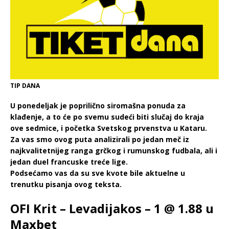
TIP DANA
U ponedeljak je poprilično siromašna ponuda za
klađenje, a to će po svemu sudeći biti slučaj do kraja
ove sedmice, i početka Svetskog prvenstva u Kataru.
Za vas smo ovog puta analizirali po jedan meč iz
najkvalitetnijeg ranga grčkog i rumunskog fudbala, ali i
jedan duel francuske treće lige.
Podsećamo vas da su sve kvote bile aktuelne u
trenutku pisanja ovog teksta.
OFI Krit – Levadijakos – 1 @ 1.88 u
Maxbet