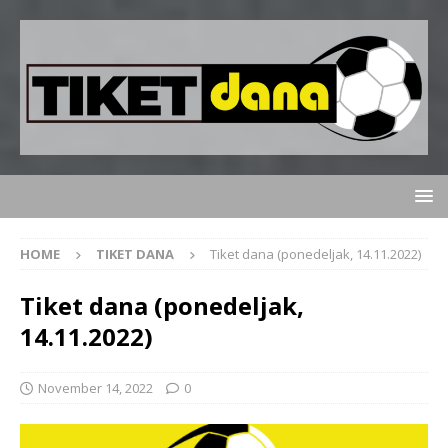
HOME
TIKET DANA
Tiket dana (ponedeljak, 14.11.2022)
Tiket dana (ponedeljak,
14.11.2022)
November 14, 2022
0