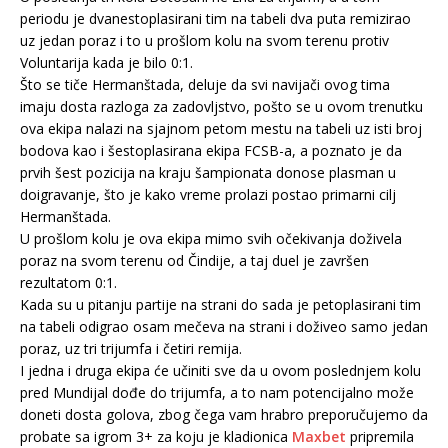
periodu je dvanestoplasirani tim na tabeli dva puta remizirao
uz jedan poraz i to u prošlom kolu na svom terenu protiv
Voluntarija kada je bilo 0:1.
Što se tiče Hermanštada, deluje da svi navijači ovog tima
imaju dosta razloga za zadovljstvo, pošto se u ovom trenutku
ova ekipa nalazi na sjajnom petom mestu na tabeli uz isti broj
bodova kao i šestoplasirana ekipa FCSB-a, a poznato je da
prvih šest pozicija na kraju šampionata donose plasman u
doigravanje, što je kako vreme prolazi postao primarni cilj
Hermanštada.
U prošlom kolu je ova ekipa mimo svih očekivanja doživela
poraz na svom terenu od Čindije, a taj duel je završen
rezultatom 0:1.
Kada su u pitanju partije na strani do sada je petoplasirani tim
na tabeli odigrao osam mečeva na strani i doživeo samo jedan
poraz, uz tri trijumfa i četiri remija.
I jedna i druga ekipa će učiniti sve da u ovom poslednjem kolu
pred Mundijal dođe do trijumfa, a to nam potencijalno može
doneti dosta golova, zbog čega vam hrabro preporučujemo da
probate sa igrom 3+ za koju je kladionica
Maxbet
pripremila