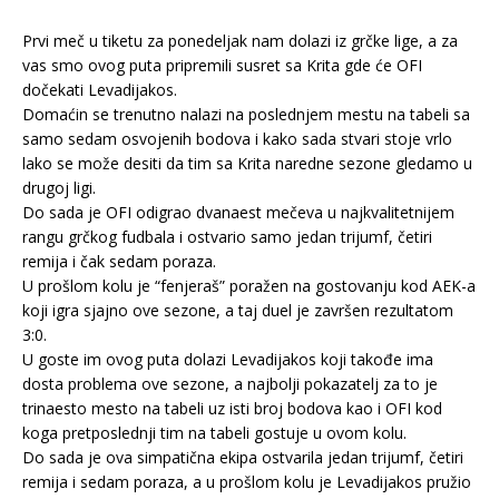
Prvi meč u tiketu za ponedeljak nam dolazi iz grčke lige, a za
vas smo ovog puta pripremili susret sa Krita gde će OFI
dočekati Levadijakos.
Domaćin se trenutno nalazi na poslednjem mestu na tabeli sa
samo sedam osvojenih bodova i kako sada stvari stoje vrlo
lako se može desiti da tim sa Krita naredne sezone gledamo u
drugoj ligi.
Do sada je OFI odigrao dvanaest mečeva u najkvalitetnijem
rangu grčkog fudbala i ostvario samo jedan trijumf, četiri
remija i čak sedam poraza.
U prošlom kolu je “fenjeraš” poražen na gostovanju kod AEK-a
koji igra sjajno ove sezone, a taj duel je završen rezultatom
3:0.
U goste im ovog puta dolazi Levadijakos koji takođe ima
dosta problema ove sezone, a najbolji pokazatelj za to je
trinaesto mesto na tabeli uz isti broj bodova kao i OFI kod
koga pretposlednji tim na tabeli gostuje u ovom kolu.
Do sada je ova simpatična ekipa ostvarila jedan trijumf, četiri
remija i sedam poraza, a u prošlom kolu je Levadijakos pružio