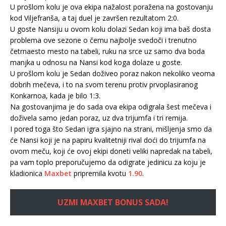
U prošlom kolu je ova ekipa nažalost poražena na gostovanju
kod Viljefranša, a taj duel je završen rezultatom 2:0.
U goste Nansiju u ovom kolu dolazi Sedan koji ima baš dosta
problema ove sezone o čemu najbolje svedoči i trenutno
četrnaesto mesto na tabeli, ruku na srce uz samo dva boda
manjka u odnosu na Nansi kod koga dolaze u goste.
U prošlom kolu je Sedan doživeo poraz nakon nekoliko veoma
dobrih mečeva, i to na svom terenu protiv prvoplasiranog
Konkarnoa, kada je bilo 1:3.
Na gostovanjima je do sada ova ekipa odigrala šest mečeva i
doživela samo jedan poraz, uz dva trijumfa i tri remija.
I pored toga što Sedan igra sjajno na strani, mišljenja smo da
će Nansi koji je na papiru kvalitetniji rival doći do trijumfa na
ovom meču, koji će ovoj ekipi doneti veliki napredak na tabeli,
pa vam toplo preporučujemo da odigrate jedinicu za koju je
kladionica
Maxbet
pripremila kvotu
1.90
.
UZMI MAXBET BONUS SADA!