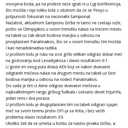
osvojena boda, pa na proleće neće igrati ni u Ligi konferencija,
što možda i nije toliko loše s obzirom da će se Pirejci u
potpunosti fokusirati na nacionalni šampionat.
Nažalost, aktuelnom šampionu Grčke ni tamo ne cvetaju ruže,
pošto se Olimpijakos u ovom trenutku nalazi na trećem mestu
na tabeli uz čak deset bodova manjka u odnosu na
prvoplasirani Panatinaikos, što se u ovom trenutku čini možda
i kao nenadoknadiva razlika.
U prošlom kolu je ruku na srce grčki velikan odigrao dobar meč
na gostovanju kod Levadijakosa i slavio rezultatom 0:1.
U goste im ovog puta dolazi AEK koji se nakon dvanaest
odigranih mečeva nalazi na drugom mestu na tabeli uz šest
bodova manjka u odnosu na vodeći Panatinaikos.
Do sada je tim iz Atine odigrao dvanaest mečeva u
najkvalitetnijem rangu grčkog fudbala i ostvario devet trijumfa,
jedan remi i dva poraza.
U prošlom kolu je drugoplasirani tim na tabeli odigrao sjajan
meč na svom terenu protiv OFI-ja sa Krita, i bez većih
problema slavio rezultatom 3:0.
Ukoliko želi da se umeša u borbu za naslov prvaka Grčke, a