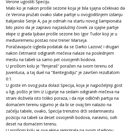
Verone ugostiti Speciju.
Malo ko je nakon prošle sezone koja je bila sjajna očekivao da
će Verona pružati ovako slabe partije u ovogodišnjem izdanju
italijanske Serije A, pa je odmah na startu novog šampionata
bilo jasno da je zapravo najzaslužniji čovek za sjajne partije
ekipe iz grada ljubavi prošle sezone bio Igor Tudor koji je u
međuvremenu postao novi trener Marseja.
Poražavajuće izgleda podatak da se Darko Lazović i drugari
nakon četrnaest odigranih mečeva nalaze na poslednjem
mestu na tabeli sa samo pet osvojenih bodova.
U prošlom kolu je “fenjeraš” poražen na svom terenu od
Juventusa, a taj duel na “Bentegodiju” je završen rezultatom
0:1.
U goste im ovog puta dolazi Specija, koja je najpoželjniji gost
u ligi, pošto je tim iz Ligurije na sedam odigranih mečeva na
strani doživela isto toliko poraza, i da nije odličnih partija na
domaćem terenu sigurno je da bi se ovaj tim nalazio na
začelju tabele, ovako, Specija trenutno drži sedamnaestu
poziciju na tabeli sa deset osvojenih bodova, naravno, svih
deset na domaćem terenu.
U prošlom kolu je ova ekipa remizirala na svom stadionu