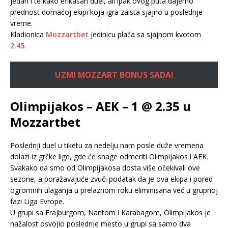
jedan i te kako efikasan duel, ali ipak ovog puta dajemo
prednost domaćoj ekipi koja igra zaista sjajno u poslednje
vreme.
Kladionica
Mozzartbet
jedinicu plaća sa sjajnom kvotom
2.45
.
UZMI MOZZART BONUS SADA!
Olimpijakos – AEK – 1 @ 2.35 u
Mozzartbet
Poslednji duel u tiketu za nedelju nam posle duže vremena
dolazi iz grčke lige, gde će snage odmeriti Olimpijakos i AEK.
Svakako da smo od Olimpijakosa dosta više očekivali ove
sezone, a poražavajuće zvuči podatak da je ova ekipa i pored
ogromnih ulaganja u prelaznom roku eliminisana već u grupnoj
fazi Liga Evrope.
U grupi sa Frajburgom, Nantom i Karabagom, Olimpijakos je
nažalost osvojio poslednje mesto u grupi sa samo dva