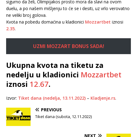
sigurno da želi, Olimpijakos prosto mora da slavi na ovom
duelu, a po našem mišljenju to će se i desiti, uz vrlo verovatno
ne veliki broj golova.
Kvota na pobedu domaćina u kladionici
Mozzartbet
iznosi
2.35
.
UZMI MOZZART BONUS SADA!
Ukupna kvota na tiketu za
nedelju u kladionici
Mozzartbet
iznosi
12.67
.
Izvor:
Tiket dana (nedelja, 13.11.2022)
–
Kladjenje.rs
.
PREVIOUS
Tiket dana (subota, 12.11.2022)
NEXT