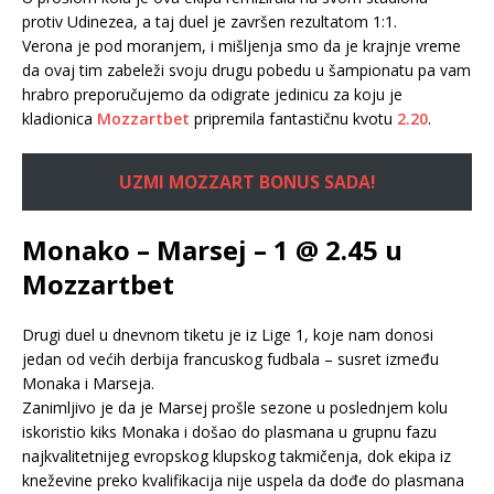
protiv Udinezea, a taj duel je završen rezultatom 1:1.
Verona je pod moranjem, i mišljenja smo da je krajnje vreme
da ovaj tim zabeleži svoju drugu pobedu u šampionatu pa vam
hrabro preporučujemo da odigrate jedinicu za koju je
kladionica
Mozzartbet
pripremila fantastičnu kvotu
2.20
.
UZMI MOZZART BONUS SADA!
Monako – Marsej – 1 @ 2.45 u
Mozzartbet
Drugi duel u dnevnom tiketu je iz Lige 1, koje nam donosi
jedan od većih derbija francuskog fudbala – susret između
Monaka i Marseja.
Zanimljivo je da je Marsej prošle sezone u poslednjem kolu
iskoristio kiks Monaka i došao do plasmana u grupnu fazu
najkvalitetnijeg evropskog klupskog takmičenja, dok ekipa iz
kneževine preko kvalifikacija nije uspela da dođe do plasmana