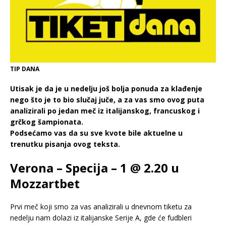
TIP DANA
Utisak je da je u nedelju još bolja ponuda za klađenje
nego što je to bio slučaj juče, a za vas smo ovog puta
analizirali po jedan meč iz italijanskog, francuskog i
grčkog šampionata.
Podsećamo vas da su sve kvote bile aktuelne u
trenutku pisanja ovog teksta.
Verona – Specija – 1 @ 2.20 u
Mozzartbet
Prvi meč koji smo za vas analizirali u dnevnom tiketu za
nedelju nam dolazi iz italijanske Serije A, gde će fudbleri