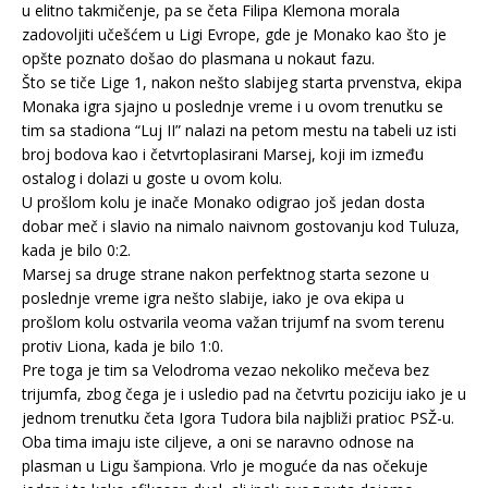
u elitno takmičenje, pa se četa Filipa Klemona morala
zadovoljiti učešćem u Ligi Evrope, gde je Monako kao što je
opšte poznato došao do plasmana u nokaut fazu.
Što se tiče Lige 1, nakon nešto slabijeg starta prvenstva, ekipa
Monaka igra sjajno u poslednje vreme i u ovom trenutku se
tim sa stadiona “Luj II” nalazi na petom mestu na tabeli uz isti
broj bodova kao i četvrtoplasirani Marsej, koji im između
ostalog i dolazi u goste u ovom kolu.
U prošlom kolu je inače Monako odigrao još jedan dosta
dobar meč i slavio na nimalo naivnom gostovanju kod Tuluza,
kada je bilo 0:2.
Marsej sa druge strane nakon perfektnog starta sezone u
poslednje vreme igra nešto slabije, iako je ova ekipa u
prošlom kolu ostvarila veoma važan trijumf na svom terenu
protiv Liona, kada je bilo 1:0.
Pre toga je tim sa Velodroma vezao nekoliko mečeva bez
trijumfa, zbog čega je i usledio pad na četvrtu poziciju iako je u
jednom trenutku četa Igora Tudora bila najbliži pratioc PSŽ-u.
Oba tima imaju iste ciljeve, a oni se naravno odnose na
plasman u Ligu šampiona. Vrlo je moguće da nas očekuje