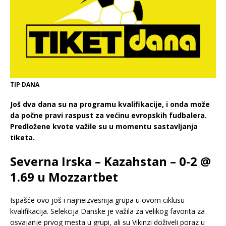
TIP DANA
Još dva dana su na programu kvalifikacije, i onda može
da počne pravi raspust za većinu evropskih fudbalera.
Predložene kvote važile su u momentu sastavljanja
tiketa.
Severna Irska – Kazahstan – 0-2 @
1.69 u Mozzartbet
Ispašće ovo još i najneizvesnija grupa u ovom ciklusu
kvalifikacija. Selekcija Danske je važila za velikog favorita za
osvajanje prvog mesta u grupi, ali su Vikinzi doživeli poraz u