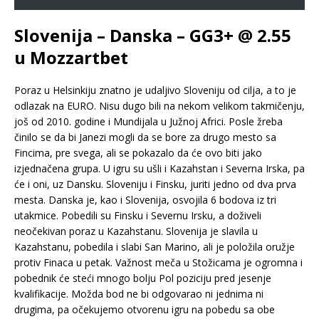
Slovenija – Danska – GG3+ @ 2.55
u Mozzartbet
Poraz u Helsinkiju znatno je udaljivo Sloveniju od cilja, a to je
odlazak na EURO. Nisu dugo bili na nekom velikom takmičenju,
još od 2010. godine i Mundijala u Južnoj Africi. Posle žreba
činilo se da bi Janezi mogli da se bore za drugo mesto sa
Fincima, pre svega, ali se pokazalo da će ovo biti jako
izjednačena grupa. U igru su ušli i Kazahstan i Severna Irska, pa
će i oni, uz Dansku. Sloveniju i Finsku, juriti jedno od dva prva
mesta. Danska je, kao i Slovenija, osvojila 6 bodova iz tri
utakmice. Pobedili su Finsku i Severnu Irsku, a doživeli
neočekivan poraz u Kazahstanu. Slovenija je slavila u
Kazahstanu, pobedila i slabi San Marino, ali je položila oružje
protiv Finaca u petak. Važnost meča u Stožicama je ogromna i
pobednik će steći mnogo bolju Pol poziciju pred jesenje
kvalifikacije. Možda bod ne bi odgovarao ni jednima ni
drugima, pa očekujemo otvorenu igru na pobedu sa obe