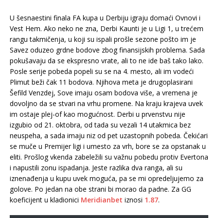
U šesnaestini finala FA kupa u Derbiju igraju domaći Ovnovi i
Vest Hem. Ako neko ne zna, Derbi Kaunti je u Ligi 1, u trećem
rangu takmičenja, u koji su ispali prošle sezone pošto im je
Savez oduzeo grdne bodove zbog finansijskih problema. Sada
pokušavaju da se ekspresno vrate, ali to ne ide baš tako lako.
Posle serije pobeda popeli su se na 4. mesto, ali im vodeći
Plimut beži čak 11 bodova. Njihova meta je drugoplasirani
Šefild Venzdej, Sove imaju osam bodova više, a vremena je
dovoljno da se stvari na vrhu promene. Na kraju krajeva uvek
im ostaje plej-of kao mogućnost. Derbi u prvenstvu nije
izgubio od 21. oktobra, od tada su vezali 14 utakmica bez
neuspeha, a sada imaju niz od pet uzastopnih pobeda. Čekićari
se muče u Premijer ligi i umesto za vrh, bore se za opstanak u
eliti. Prošlog vkenda zabeležili su važnu pobedu protiv Evertona
i napustili zonu ispadanja. Jeste razlika dva ranga, ali su
iznenađenja u kupu uvek moguća, pa se mi opredeljujemo za
golove. Po jedan na obe strani bi morao da padne. Za GG
koeficijent u kladionici
Meridianbet
iznosi
1.87
.