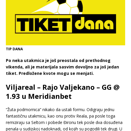
TIP DANA
Po neka utakmica je još preostala od prethodnog
vikenda, ali je materijala sasvim dovoljno za još jedan
tiket. Predložene kvote mogu se menjati.
Viljareal – Rajo Valjekano – GG @
1.93 u Meridianbet
”Žuta podmornica” nikako da ustali formu. Odigraju jednu
fantastičnu utakmicu, kao onu protiv Reala, pa posle toga
remiziraju sa Seltom i pobede Đironu tek posle dva dosuđena
penala u sudijskoj nadoknadi, od kojih su pogodili tek drugi. U