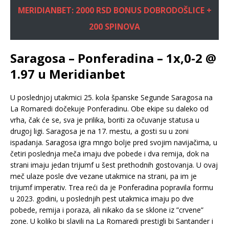
MERIDIANBET: 2000 RSD BONUS DOBRODOŠLICE +
200 SPINOVA
Saragosa – Ponferadina – 1x,0-2 @
1.97 u Meridianbet
U poslednjoj utakmici 25. kola španske Segunde Saragosa na
La Romaredi dočekuje Ponferadinu. Obe ekipe su daleko od
vrha, čak će se, sva je prilika, boriti za očuvanje statusa u
drugoj ligi. Saragosa je na 17. mestu, a gosti su u zoni
ispadanja. Saragosa igra mngo bolje pred svojim navijačima, u
četiri poslednja meča imaju dve pobede i dva remija, dok na
strani imaju jedan trijumf u šest prethodnih gostovanja. U ovaj
meč ulaze posle dve vezane utakmice na strani, pa im je
trijumf imperativ. Trea reći da je Ponferadina popravila formu
u 2023. godini, u poslednjih pest utakmica imaju po dve
pobede, remija i poraza, ali nikako da se sklone iz ”crvene”
zone. U koliko bi slavili na La Romaredi prestigli bi Santander i