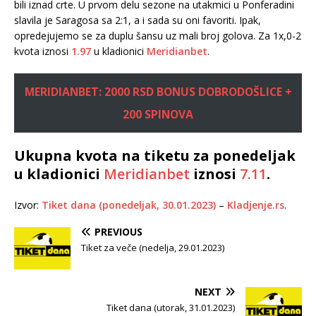
bili iznad crte. U prvom delu sezone na utakmici u Ponferadini
slavila je Saragosa sa 2:1, a i sada su oni favoriti. Ipak,
opredejujemo se za duplu šansu uz mali broj golova. Za 1x,0-2
kvota iznosi
1.97
u kladionici
Meridianbet
.
MERIDIANBET: 2000 RSD BONUS DOBRODOŠLICE +
200 SPINOVA
Ukupna kvota na tiketu za ponedeljak
u kladionici
Meridianbet
iznosi
7.11
.
Izvor:
Tiket dana (ponedeljak, 30.01.2023)
–
Kladjenje.rs
.
PREVIOUS
Tiket za veče (nedelja, 29.01.2023)
NEXT
Tiket dana (utorak, 31.01.2023)