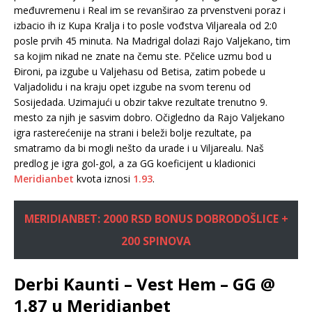
međuvremenu i Real im se revanširao za prvenstveni poraz i
izbacio ih iz Kupa Kralja i to posle vođstva Viljareala od 2:0
posle prvih 45 minuta. Na Madrigal dolazi Rajo Valjekano, tim
sa kojim nikad ne znate na čemu ste. Pčelice uzmu bod u
Đironi, pa izgube u Valjehasu od Betisa, zatim pobede u
Valjadolidu i na kraju opet izgube na svom terenu od
Sosijedada. Uzimajući u obzir takve rezultate trenutno 9.
mesto za njih je sasvim dobro. Očigledno da Rajo Valjekano
igra rasterećenije na strani i beleži bolje rezultate, pa
smatramo da bi mogli nešto da urade i u Viljarealu. Naš
predlog je igra gol-gol, a za GG koeficijent u kladionici
Meridianbet
kvota iznosi
1.93
.
MERIDIANBET: 2000 RSD BONUS DOBRODOŠLICE +
200 SPINOVA
Derbi Kaunti – Vest Hem – GG @
1.87 u Meridianbet