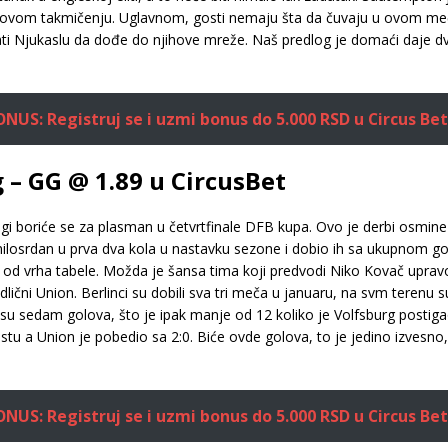
 ovom takmičenju. Uglavnom, gosti nemaju šta da čuvaju u ovom m
kšati Njukaslu da dođe do njihove mreže. Naš predlog je domaći daje d
US: Registruj se i uzmi bonus do 5.000 RSD u Circus Bet
 – GG @ 1.89 u CircusBet
gi boriće se za plasman u četvrtfinale DFB kupa. Ovo je derbi osmine f
losrdan u prva dva kola u nastavku sezone i dobio ih sa ukupnom go
 od vrha tabele. Možda je šansa tima koji predvodi Niko Kovač uprav
lični Union. Berlinci su dobili sva tri meča u januaru, na svm terenu s
i su sedam golova, što je ipak manje od 12 koliko je Volfsburg postig
gustu a Union je pobedio sa 2:0. Biće ovde golova, to je jedino izvesno
US: Registruj se i uzmi bonus do 5.000 RSD u Circus Bet