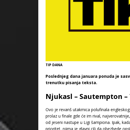
TIP DANA
Poslednjeg dana januara ponuda je sasvi
trenutku pisanja teksta.
Njukasl – Sautempton – 
Ovo je revanš utakmica polufinala engleskog
prolaz u finale gde će im rival, najverovatnij
od jeseni nastupe u Ligi šampiona. Ipak, kada 
prioritet, njima je glavni cilj da obezbede op