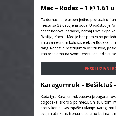
Mec – Rodez – 1 @ 1.61 u
Za domaćina je uspeh jedino povratak u francu
mestu sa 32 osvojena boda. U vođstvu je Avr
deset bodova. naravno, nemaju sve ekipe koje
Bastija, Kaen… Mec je bez poraza na poslednj
im u vanrednom kolu stiže ekipa Rodeza, tim 
rang. Rodez je bez trijumfa već tri kola, pos
ima problema na svom terenu. Za jedinicu se
EKSKLUZIVNI BON
Karagumruk – Bešiktaš –
Kada igra Karagumruk zabava je zagarantova
pogodaka, skoro 5 po meču. Oni su u tom interva
protiv konje, Kasimpaše i Alanije. Karagumru
svojim učinkom, trenutno su crno-beli na 4. m