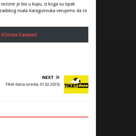
ezone je bio u kupu, iz koga su ispali
 gradskog rivala Karagumruka verujemo da će
 (Circus Casino)
NEXT
Tiket dana (sreda, 01.02.2023)