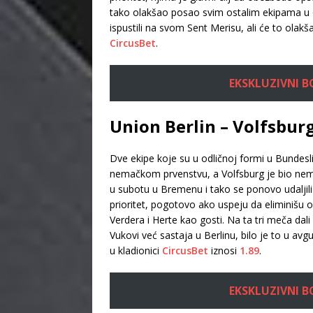
tako olakšao posao svim ostalim ekipama u
ispustili na svom Sent Merisu, ali će to ola
CircusBet
.
EKSKLUZIVNI BON
Union Berlin – Volfsburg
Dve ekipe koje su u odličnoj formi u Bundesli
nemačkom prvenstvu, a Volfsburg je bio nemi
u subotu u Bremenu i tako se ponovo udaljili
prioritet, pogotovo ako uspeju da eliminišu od
Verdera i Herte kao gosti. Na ta tri meča dal
Vukovi već sastaja u Berlinu, bilo je to u av
u kladionici
CircusBet
iznosi
1.89
.
EKSKLUZIVNI BON