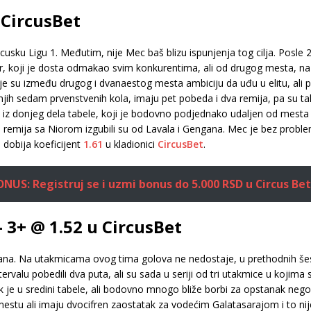
 CircusBet
sku Ligu 1. Međutim, nije Mec baš blizu ispunjenja tog cilja. Posle 20
, koji je dosta odmakao svim konkurentima, ali od drugog mesta, na 
 su između drugog i dvanaestog mesta ambiciju da uđu u elitu, ali p
ih sedam prvenstvenih kola, imaju pet pobeda i dva remija, pa su tako
iz donjeg dela tabele, koji je bodovno podjednako udaljen od mesta ko
le remija sa Niorom izgubili su od Lavala i Gengana. Mec je bez proble
 dobija koeficijent
1.61
u kladionici
CircusBet
.
US: Registruj se i uzmi bonus do 5.000 RSD u Circus Bet
 3+ @ 1.52 u CircusBet
na. Na utakmicama ovog tima golova ne nedostaje, u prethodnih šes
lu pobedili dva puta, ali su sada u seriji od tri utakmice u kojima su r
k je u sredini tabele, ali bodovno mnogo bliže borbi za opstanak neg
estu ali imaju dvocifren zaostatak za vodećim Galatasarajom i to nije