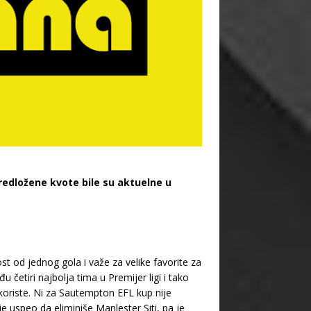
redložene kvote bile su aktuelne u
 od jednog gola i važe za velike favorite za
 četiri najbolja tima u Premijer ligi i tako
iskoriste. Ni za Sautempton EFL kup nije
je uspeo da eliminiše Manlester Siti, pa je