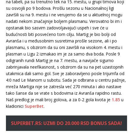
na tabeli, pa su trenutno tek na 15. mestu, u grupi timova koji
su osvojili po 9 bodova. Prošlu sezonu u Nacionalnoj ligi
završili su na 9. mestu i ne verujemo da se u aktuelnoj mogu
nadati nekom značajnije boljem plasmanu. Verovatno bi im i
opstanak bio sasvim zadovoljavajući uspeh i sve će u
budućnosti biti posvećeno tom cilju. Martig je bio bolji od
Avranša i u međusobnim susretima prošle sezone, ali i po
plasmanu, s obzirom da su oni završili na visokom 4. mestu i
plasman u Ligu 2 izmakao im je za samo dva boda. Posle 9
odigranih rundi Martig je na 7. mestu, a navijače sigurno
zabrinjavala neefikasnost, s obzirom da su na pet uzastopnih
utakmica dali samo gol. Sve je zaboravljeno posle trijumfa od
4:0 nad Le Manom u subotu. Sada je odbrana u centru pažnje,
mreža Martiga nije se zatresla već 270 minuta i ako nastave
tako šanse da se vrate s bodovima iz Avranša rapidno rastu.
Naš predlog je mali broj golova, a za 0-2 gola kvota je
1.85
u
kladionici
SuperBet
.
SUPERBET.RS: UZMI DO 20.000 RSD BONUS SADA!