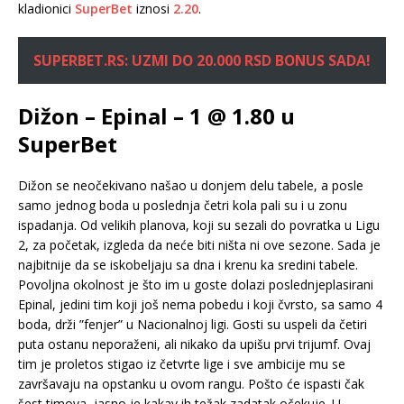
kladionici
SuperBet
iznosi
2.20
.
SUPERBET.RS: UZMI DO 20.000 RSD BONUS SADA!
Dižon – Epinal – 1 @ 1.80 u
SuperBet
Dižon se neočekivano našao u donjem delu tabele, a posle
samo jednog boda u poslednja četri kola pali su i u zonu
ispadanja. Od velikih planova, koji su sezali do povratka u Ligu
2, za početak, izgleda da neće biti ništa ni ove sezone. Sada je
najbitnije da se iskobeljaju sa dna i krenu ka sredini tabele.
Povoljna okolnost je što im u goste dolazi poslednjeplasirani
Epinal, jedini tim koji još nema pobedu i koji čvrsto, sa samo 4
boda, drži ”fenjer” u Nacionalnoj ligi. Gosti su uspeli da četiri
puta ostanu neporaženi, ali nikako da upišu prvi trijumf. Ovaj
tim je proletos stigao iz četvrte lige i sve ambicije mu se
završavaju na opstanku u ovom rangu. Pošto će ispasti čak
šest timova, jasno je kakav ih težak zadatak očekuje. U