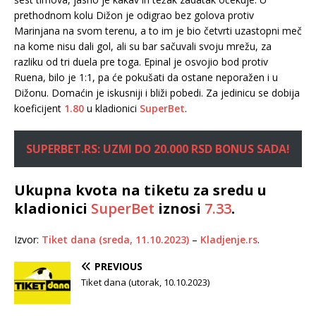
prethodnom kolu Dižon je odigrao bez golova protiv
Marinjana na svom terenu, a to im je bio četvrti uzastopni meč
na kome nisu dali gol, ali su bar sačuvali svoju mrežu, za
razliku od tri duela pre toga. Epinal je osvojio bod protiv
Ruena, bilo je 1:1, pa će pokušati da ostane neporažen i u
Dižonu. Domaćin je iskusniji i bliži pobedi. Za jedinicu se dobija
koeficijent
1.80
u kladionici
SuperBet
.
SUPERBET.RS: UZMI DO 20.000 RSD BONUS SADA!
Ukupna kvota na tiketu za sredu u
kladionici
SuperBet
iznosi
7.33
.
Izvor:
Tiket dana (sreda, 11.10.2023)
–
Kladjenje.rs
.
PREVIOUS
Tiket dana (utorak, 10.10.2023)