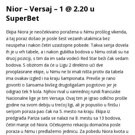
Nior – Versaj – 1 @ 2.20 u
SuperBet
Ekipa Niora je neočekivano poražena u Nimu prošlog vikenda,
a taj poraz došao je posle šest vezanih utakmica bez
neuspeha i nakon četiri uzastopne pobede. Takva serija dovela
ih je u vrh tabele, a i nakon gubitka bodova u Nimu ostali su na
druoj poziciji, s tim da im sada vodeći Red Star beži čak sedam
bodova. S obzirom da će u Ligu 2 direktno ući dve
prvoplasirane ekipe, u Nimu ne bi imali ništa protiv da tabela
ima ovakav izgled i na kraju šampionata. Previše je rano
govoriti o šansama bivšeg drugoligašam pogotovo jer je
odigrao tek 9 kola. Njihov rival u vanrednoj rundi francuske
Nacionalne lige je tim Versaja. Ovaj tim je igrao odlično prošle
godine na svom debiju u trećoj ligi, ali je popustio u finišu i
serijom poraza pao čak na 5. mesto na kraju. Ekipa iz
predgrađa Pariza sada se nalazi na 8. mestu sa 13 bodova,
četiri manje od Niora. Očekujemo rekaciju domaćina posle
poraza u Nimu i predlažemo jedinicu. Za pobedu Niora kvota u