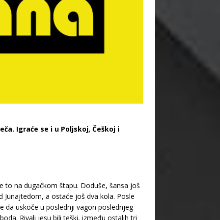
. Igraće se i u Poljskoj, Češkoj i
 sve to na dugačkom štapu. Doduše, šansa još
ld Junajtedom, a ostaće još dva kola. Posle
ede da uskoče u poslednji vagon poslednjeg
 Rivali jesu bili teški, između ostalih tri