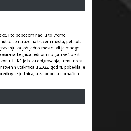
ljske, i to pobedom nad, u to vreme,
renutko se nalaze na trećem mestu, pet kola
doigravanju za još jedno mesto, ali je mnogo
oplasirana Legnica jednom nogom već u eliti.
ezonu. I LKS je blizu doigravanja, trenutno su
nstvenih utakmica u 2022. godini, pobedila je
 predlog je jedinica, a za pobedu domaćina