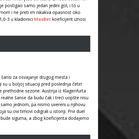
je postigao samo jedan jedini gol, i to u
gurnom i ne preti im nikakva opasnost oko
,0-3 u kladionici
MaxBet
koeficijent iznosi
ez šansi za osvajanje drugog mesta i
 su u boljoj situaciji pred poslednja četiri
ve prethodne sezone. Austrija iz Klagenfurta
 realne šanse da budu čak i treći uopšte nisu
io samo jednom, pa nismo uvereni u njihovu
u ovi timovi odigrali u istoriji. Prvi duel
da bude sigurna, a zbog koeficijenta dodajemo