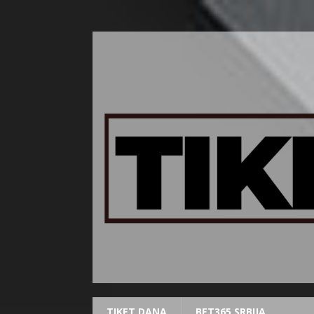
TIKET DANA
BET365 SRBIJA