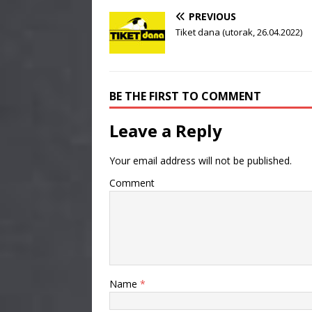
PREVIOUS
Tiket dana (utorak, 26.04.2022)
BE THE FIRST TO COMMENT
Leave a Reply
Your email address will not be published.
Comment
Name
*