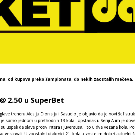
ima, od kupova preko šampionata, do nekih zaostalih mečeva. 
 @ 2.50 u SuperBet
ave treneru Alesiju Dionisiju i Sasuolo je objavio da je novi šef str
 je samo jednom u prethodnih 13 kola i opstanak u Seriji A im je dove
 su uspeli da slave protiv Intera i Juventusa, i to u dva vezana kola. P
 gostovali. U zaostaloj utakmici 21. kola u goste im dolazi aktuelni 