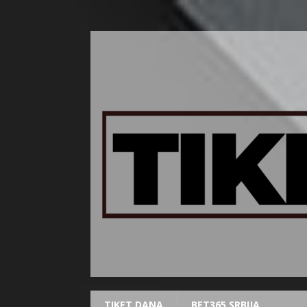
TIKET DANA
BET365 SRBIJA