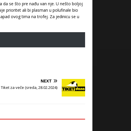
ma da se što pre nađu van nje. U nešto boljoj
e prioritet ali bi plasman u polufinale bio
apad ovog tima na trofej. Za jedinicu se u
NEXT
Tiket za veče (sreda, 28.02.2024)