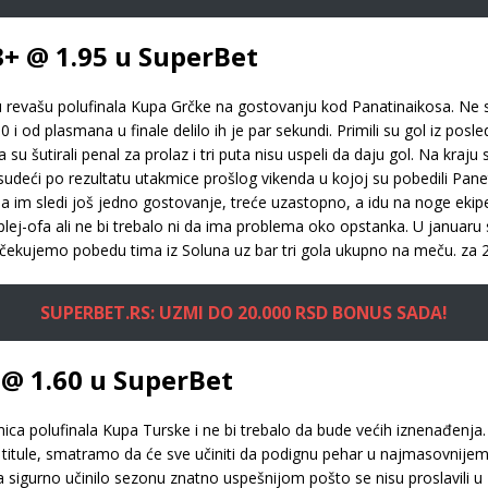
3+ @ 1.95 u SuperBet
e u revašu polufinala Kupa Grčke na gostovanju kod Panatinaikosa. Ne
0 i od plasmana u finale delilo ih je par sekundi. Primili su gol iz pos
a su šutirali penal za prolaz i tri puta nisu uspeli da daju gol. Na kraju
 sudeći po rezultatu utakmice prošlog vikenda u kojoj su pobedili Pane
m sledi još jedno gostovanje, treće uzastopno, a idu na noge ekip
lej-ofa ali ne bi trebalo ni da ima problema oko opstanka. U januaru
 očekujemo pobedu tima iz Soluna uz bar tri gola ukupno na meču. za 
SUPERBET.RS: UZMI DO 20.000 RSD BONUS SADA!
 @ 1.60 u SuperBet
ica polufinala Kupa Turske i ne bi trebalo da bude većih iznenađenja.
titule, smatramo da će sve učiniti da podignu pehar u najmasovnijem 
 sigurno učinilo sezonu znatno uspešnijom pošto se nisu proslavili u L