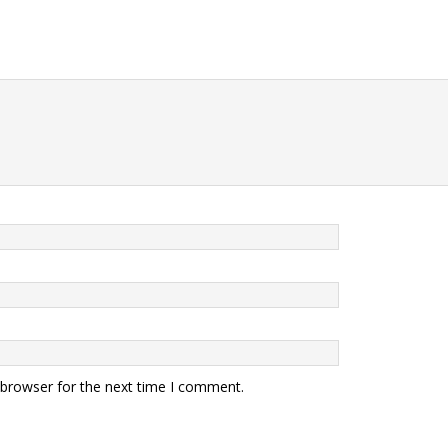
 browser for the next time I comment.