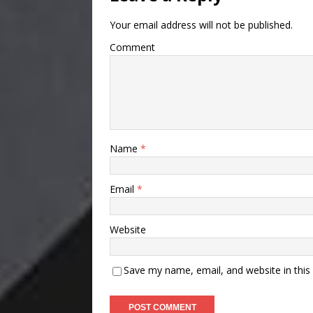
Your email address will not be published.
Comment
Name
*
Email
*
Website
Save my name, email, and website in this