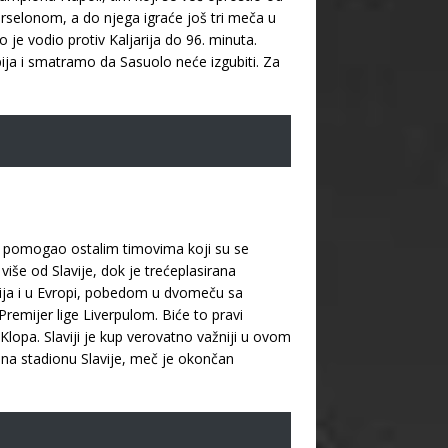
rselonom, a do njega igraće još tri meča u
 je vodio protiv Kaljarija do 96. minuta.
ija i smatramo da Sasuolo neće izgubiti. Za
ako pomogao ostalim timovima koji su se
više od Slavije, dok je trećeplasirana
nija i u Evropi, pobedom u dvomeču sa
emijer lige Liverpulom. Biće to pravi
 Klopa. Slaviji je kup verovatno važniji u ovom
a stadionu Slavije, meč je okončan