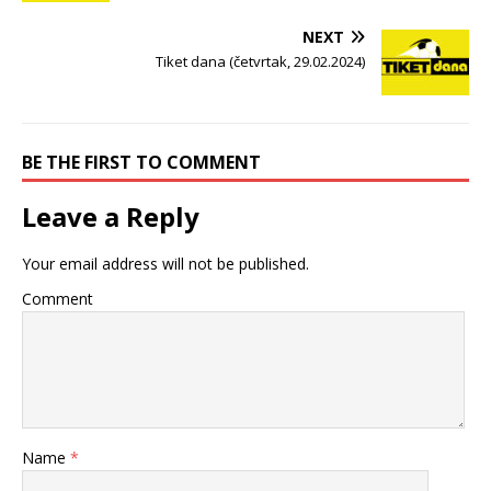
NEXT
Tiket dana (četvrtak, 29.02.2024)
BE THE FIRST TO COMMENT
Leave a Reply
Your email address will not be published.
Comment
Name
*