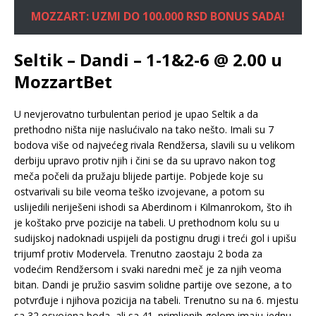
MOZZART: UZMI DO 100.000 RSD BONUS SADA!
Seltik – Dandi – 1-1&2-6 @ 2.00 u
MozzartBet
U nevjerovatno turbulentan period je upao Seltik a da
prethodno ništa nije naslućivalo na tako nešto. Imali su 7
bodova više od najvećeg rivala Rendžersa, slavili su u velikom
derbiju upravo protiv njih i čini se da su upravo nakon tog
meča počeli da pružaju blijede partije. Pobjede koje su
ostvarivali su bile veoma teško izvojevane, a potom su
uslijedili neriješeni ishodi sa Aberdinom i Kilmanrokom, što ih
je koštako prve pozicije na tabeli. U prethodnom kolu su u
sudijskoj nadoknadi uspijeli da postignu drugi i treći gol i upišu
trijumf protiv Modervela. Trenutno zaostaju 2 boda za
vodećim Rendžersom i svaki naredni meč je za njih veoma
bitan. Dandi je pružio sasvim solidne partije ove sezone, a to
potvrđuje i njihova pozicija na tabeli. Trenutno su na 6. mjestu
sa 32 osvojena boda, ali sa 41. primljenih golom imaju jednu