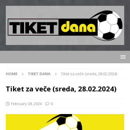
HOME
TIKET DANA
Tiket za veče (sreda, 28.02.2024)
Tiket za veče (sreda, 28.02.2024)
February 28, 2024
0