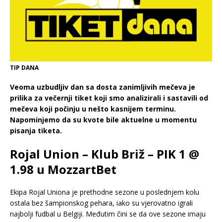
TIP DANA
Veoma uzbudljiv dan sa dosta zanimljivih mečeva je
prilika za večernji tiket koji smo analizirali i sastavili od
mečeva koji počinju u nešto kasnijem terminu.
Napominjemo da su kvote bile aktuelne u momentu
pisanja tiketa.
Rojal Union – Klub Briž – PIK 1 @
1.98 u MozzartBet
Ekipa Rojal Uniona je prethodne sezone u poslednjem kolu
ostala bez šampionskog pehara, iako su vjerovatno igrali
najbolji fudbal u Belgiji. Međutim čini se da ove sezone imaju