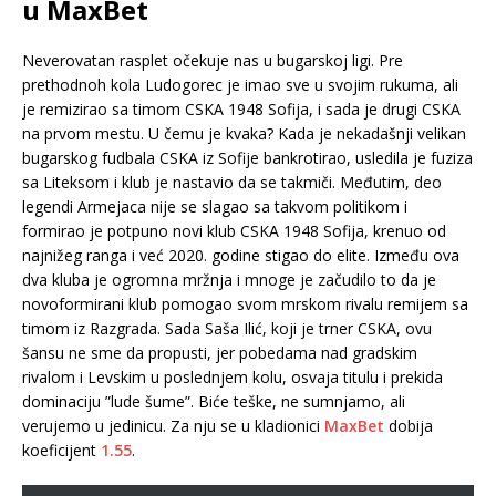
u MaxBet
Neverovatan rasplet očekuje nas u bugarskoj ligi. Pre
prethodnoh kola Ludogorec je imao sve u svojim rukuma, ali
je remizirao sa timom CSKA 1948 Sofija, i sada je drugi CSKA
na prvom mestu. U čemu je kvaka? Kada je nekadašnji velikan
bugarskog fudbala CSKA iz Sofije bankrotirao, usledila je fuziza
sa Liteksom i klub je nastavio da se takmiči. Međutim, deo
legendi Armejaca nije se slagao sa takvom politikom i
formirao je potpuno novi klub CSKA 1948 Sofija, krenuo od
najnižeg ranga i već 2020. godine stigao do elite. Između ova
dva kluba je ogromna mržnja i mnoge je začudilo to da je
novoformirani klub pomogao svom mrskom rivalu remijem sa
timom iz Razgrada. Sada Saša Ilić, koji je trner CSKA, ovu
šansu ne sme da propusti, jer pobedama nad gradskim
rivalom i Levskim u poslednjem kolu, osvaja titulu i prekida
dominaciju ”lude šume”. Biće teške, ne sumnjamo, ali
verujemo u jedinicu. Za nju se u kladionici
MaxBet
dobija
koeficijent
1.55
.