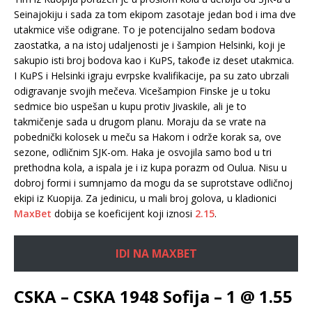
Seinajokiju i sada za tom ekipom zasotaje jedan bod i ima dve
utakmice više odigrane. To je potencijalno sedam bodova
zaostatka, a na istoj udaljenosti je i šampion Helsinki, koji je
sakupio isti broj bodova kao i KuPS, takođe iz deset utakmica.
I KuPS i Helsinki igraju evrpske kvalifikacije, pa su zato ubrzali
odigravanje svojih mečeva. Vicešampion Finske je u toku
sedmice bio uspešan u kupu protiv Jivaskile, ali je to
takmičenje sada u drugom planu. Moraju da se vrate na
pobednički kolosek u meču sa Hakom i održe korak sa, ove
sezone, odličnim SJK-om. Haka je osvojila samo bod u tri
prethodna kola, a ispala je i iz kupa porazm od Oulua. Nisu u
dobroj formi i sumnjamo da mogu da se suprotstave odličnoj
ekipi iz Kuopija. Za jedinicu, u mali broj golova, u kladionici
MaxBet
dobija se koeficijent koji iznosi
2.15
.
IDI NA MAXBET
CSKA – CSKA 1948 Sofija – 1 @ 1.55