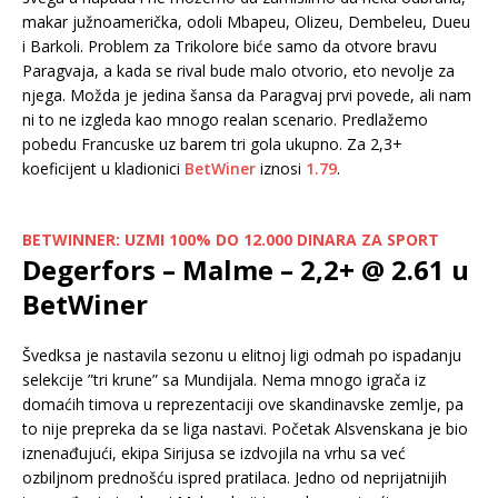
makar južnoamerička, odoli Mbapeu, Olizeu, Dembeleu, Dueu
i Barkoli. Problem za Trikolore biće samo da otvore bravu
Paragvaja, a kada se rival bude malo otvorio, eto nevolje za
njega. Možda je jedina šansa da Paragvaj prvi povede, ali nam
ni to ne izgleda kao mnogo realan scenario. Predlažemo
pobedu Francuske uz barem tri gola ukupno. Za 2,3+
koeficijent u kladionici
BetWiner
iznosi
1.79
.
BETWINNER: UZMI 100% DO 12.000 DINARA ZA SPORT
Degerfors – Malme – 2,2+ @ 2.61 u
BetWiner
Švedksa je nastavila sezonu u elitnoj ligi odmah po ispadanju
selekcije ”tri krune” sa Mundijala. Nema mnogo igrača iz
domaćih timova u reprezentaciji ove skandinavske zemlje, pa
to nije prepreka da se liga nastavi. Početak Alsvenskana je bio
iznenađujući, ekipa Sirijusa se izdvojila na vrhu sa već
ozbiljnom prednošću ispred pratilaca. Jedno od neprijatnijih