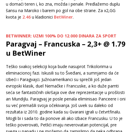
u domaći teren i, ko zna, možda i penale. Predlažemo duplu
šansu na Maroko i barem po gol na obe strane. Za x2,GG
kvota je
2.46
u kladionici
BetWiner
.
BETWINNER: UZMI 100% DO 12.000 DINARA ZA SPORT
Paragvaj – Francuska – 2,3+ @ 1.79
u BetWiner
Teško svakoj selekciji koja bude nasuprot Trikolorima u
eliminacionoj fazi. Iskusili su to Šveđani, a sumnjamo da će
izbeći i Paragvajci. Južnoamerikanci su sprečili još jedan
evropski klasik, duel Nemačke i Francuske, a ko duže pamti
seća se fantastičnih okršaja ove dve reprezentacije u prošlosti
an Mundijlu. Paragvaj je posle penala eliminisao Panceere i oni
su već premašili svoja očekivanja. Još uvek su daleko od
rezultata iz 2010. godine kada su Gvarani igrali u četvrtfinalu.
Mogli bi i sada to da ponove ali ako izbace Francusku. U to je
teško poverovati, Petlići imaju neverovatan potencijal, pre
svega u napadu i ne možemo da zamislimo da neka odbrana,