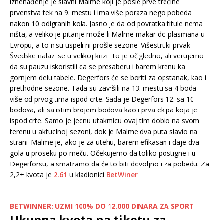
iznenađenje je slavni Malme koji je posle prve trećine
prvenstva tek na 9. mestu i ima više poraza nego pobeda
nakon 10 odigranih kola. Jasno je da od povratka titule nema
ništa, a veliko je pitanje može li Malme makar do plasmana u
Evropu, a to nisu uspeli ni prošle sezone. Višestruki prvak
Švedske nalazi se u velikoj krizi i to je očigledno, ali verujemo
da su pauzu iskoristili da se presaberu i barem krenu ka
gornjem delu tabele. Degerfors će se boriti za opstanak, kao i
prethodne sezone. Tada su završili na 13. mestu sa 4 boda
više od prvog tima ispod crte. Sada je Degerfors 12. sa 10
bodova, ali sa istim brojem bodova kao i prva ekipa koja je
ispod crte. Samo je jednu utakmicu ovaj tim dobio na svom
terenu u aktuelnoj sezoni, dok je Malme dva puta slavio na
strani. Malme je, ako je za utehu, barem efikasan i daje dva
gola u proseku po meču. Očekujemo da toliko postigne i u
Degerforsu, a smatramo da će to biti dovoljno i za pobedu. Za
2,2+ kvota je
2.61
u kladionici
BetWiner
.
BETWINNER: UZMI 100% DO 12.000 DINARA ZA SPORT
Ukupna kvota na tiketu za