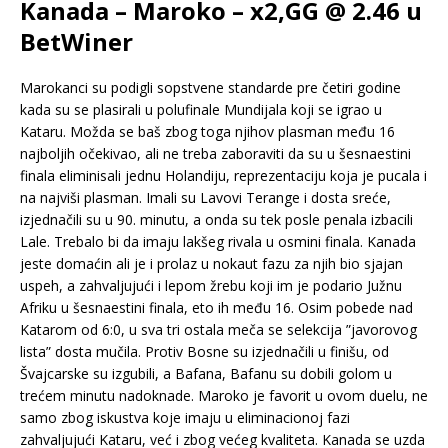
Kanada – Maroko – x2,GG @ 2.46 u
BetWiner
Marokanci su podigli sopstvene standarde pre četiri godine
kada su se plasirali u polufinale Mundijala koji se igrao u
Kataru. Možda se baš zbog toga njihov plasman među 16
najboljih očekivao, ali ne treba zaboraviti da su u šesnaestini
finala eliminisali jednu Holandiju, reprezentaciju koja je pucala i
na najviši plasman. Imali su Lavovi Terange i dosta sreće,
izjednačili su u 90. minutu, a onda su tek posle penala izbacili
Lale. Trebalo bi da imaju lakšeg rivala u osmini finala. Kanada
jeste domaćin ali je i prolaz u nokaut fazu za njih bio sjajan
uspeh, a zahvaljujući i lepom žrebu koji im je podario Južnu
Afriku u šesnaestini finala, eto ih među 16. Osim pobede nad
Katarom od 6:0, u sva tri ostala meča se selekcija ”javorovog
lista” dosta mučila. Protiv Bosne su izjednačili u finišu, od
Švajcarske su izgubili, a Bafana, Bafanu su dobili golom u
trećem minutu nadoknade. Maroko je favorit u ovom duelu, ne
samo zbog iskustva koje imaju u eliminacionoj fazi
zahvaljujući Kataru, već i zbog većeg kvaliteta. Kanada se uzda