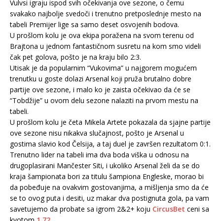
Vulvsi igraju ispod svih očekivanja ove sezone, o čemu
svakako najbolje svedoči i trenutno pretposlednje mesto na
tabeli Premijer lige sa samo deset osvojenih bodova.
U prošlom kolu je ova ekipa poražena na svom terenu od
Brajtona u jednom fantastičnom susretu na kom smo videli
čak pet golova, pošto je na kraju bilo 2:3.
Utisak je da popularnim “Vukovima” u najgorem mogućem
trenutku u goste dolazi Arsenal koji pruža brutalno dobre
partije ove sezone, i malo ko je zaista očekivao da će se
“Tobdžije” u ovom delu sezone nalaziti na prvom mestu na
tabeli.
U prošlom kolu je četa Mikela Artete pokazala da sjajne partije
ove sezone nisu nikakva slučajnost, pošto je Arsenal u
gostima slavio kod Čelsija, a taj duel je završen rezultatom 0:1.
Trenutno lider na tabeli ima dva boda viška u odnosu na
drugoplasirani Mančester Siti, i ukoliko Arsenal želi da se do
kraja šampionata bori za titulu šampiona Engleske, morao bi
da pobeđuje na ovakvim gostovanjima, a mišljenja smo da će
se to ovog puta i desiti, uz makar dva postignuta gola, pa vam
savetujemo da probate sa igrom 2&2+ koju
CircusBet
ceni sa
kvotom
1.72
.