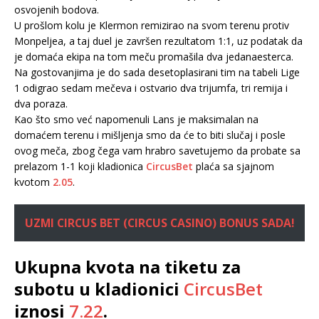
osvojenih bodova.
U prošlom kolu je Klermon remizirao na svom terenu protiv
Monpeljea, a taj duel je završen rezultatom 1:1, uz podatak da
je domaća ekipa na tom meču promašila dva jedanaesterca.
Na gostovanjima je do sada desetoplasirani tim na tabeli Lige
1 odigrao sedam mečeva i ostvario dva trijumfa, tri remija i
dva poraza.
Kao što smo već napomenuli Lans je maksimalan na
domaćem terenu i mišljenja smo da će to biti slučaj i posle
ovog meča, zbog čega vam hrabro savetujemo da probate sa
prelazom 1-1 koji kladionica
CircusBet
plaća sa sjajnom
kvotom
2.05
.
UZMI CIRCUS BET (CIRCUS CASINO) BONUS SADA!
Ukupna kvota na tiketu za
subotu u kladionici
CircusBet
iznosi
7.22
.