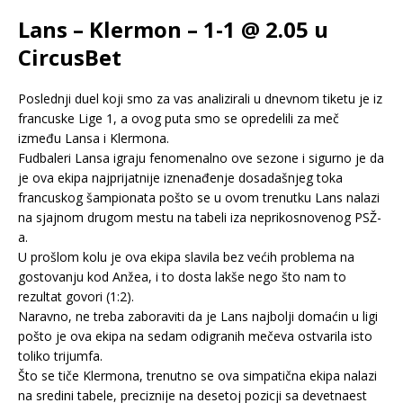
Lans – Klermon – 1-1 @ 2.05 u
CircusBet
Poslednji duel koji smo za vas analizirali u dnevnom tiketu je iz
francuske Lige 1, a ovog puta smo se opredelili za meč
između Lansa i Klermona.
Fudbaleri Lansa igraju fenomenalno ove sezone i sigurno je da
je ova ekipa najprijatnije iznenađenje dosadašnjeg toka
francuskog šampionata pošto se u ovom trenutku Lans nalazi
na sjajnom drugom mestu na tabeli iza neprikosnovenog PSŽ-
a.
U prošlom kolu je ova ekipa slavila bez većih problema na
gostovanju kod Anžea, i to dosta lakše nego što nam to
rezultat govori (1:2).
Naravno, ne treba zaboraviti da je Lans najbolji domaćin u ligi
pošto je ova ekipa na sedam odigranih mečeva ostvarila isto
toliko trijumfa.
Što se tiče Klermona, trenutno se ova simpatična ekipa nalazi
na sredini tabele, preciznije na desetoj pozicji sa devetnaest