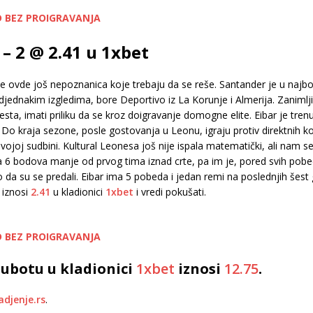
RSD BEZ PROIGRAVANJA
 – 2 @ 2.41 u 1xbet
iće ovde još nepoznanica koje trebaju da se reše. Santander je u najbol
jednakim izgledima, bore Deportivo iz La Korunje i Almerija. Zanimljivo
esta, imati priliku da se kroz doigravanje domogne elite. Eibar je tren
Do kraja sezone, posle gostovanja u Leonu, igraju protiv direktnih 
svojoj sudbini. Kultural Leonesa još nije ispala matematički, ali nam s
 6 bodova manje od prvog tima iznad crte, pa im je, pored svih pobed
a su se predali. Eibar ima 5 pobeda i jedan remi na poslednjih šest 
i iznosi
2.41
u kladionici
1xbet
i vredi pokušati.
RSD BEZ PROIGRAVANJA
subotu u kladionici
1xbet
iznosi
12.75
.
adjenje.rs
.