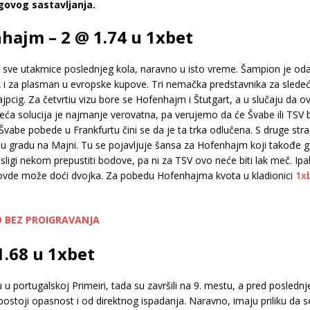
govog sastavljanja.
ajm – 2 @ 1.74 u 1xbet
aju sve utakmice poslednjeg kola, naravno u isto vreme. Šampion je od
i za plasman u evropske kupove. Tri nemačka predstavnika za sledeć
pcig. Za četvrtiu vizu bore se Hofenhajm i Štutgart, a u slučaju da o
ća solucija je najmanje verovatna, pa verujemo da će Švabe ili TSV bit
o Švabe pobede u Frankfurtu čini se da je ta trka odlučena. S druge str
ko u gradu na Majni. Tu se pojavljuje šansa za Hofenhajm koji takođe 
gi nekom prepustiti bodove, pa ni za TSV ovo neće biti lak meč. Ip
a ovde može doći dvojka. Za pobedu Hofenhajma kvota u kladionici
1x
RSD BEZ PROIGRAVANJA
1.68 u 1xbet
portugalskoj Primeiri, tada su završili na 9. mestu, a pred poslednj
stoji opasnost i od direktnog ispadanja. Naravno, imaju priliku da se