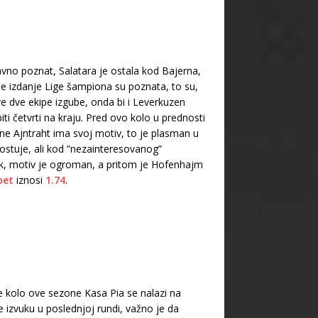
avno poznat, Salatara je ostala kod Bajerna,
e izdanje Lige šampiona su poznata, to su,
ve dve ekipe izgube, onda bi i Leverkuzen
i četvrti na kraju. Pred ovo kolo u prednosti
ane Ajntraht ima svoj motiv, to je plasman u
gostuje, ali kod ”nezainteresovanog”
ak, motiv je ogroman, a pritom je Hofenhajm
bet
iznosi
1.74
.
e kolo ove sezone Kasa Pia se nalazi na
 izvuku u poslednjoj rundi, važno je da