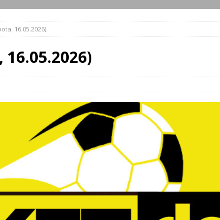
ota, 16.05.2026)
, 16.05.2026)