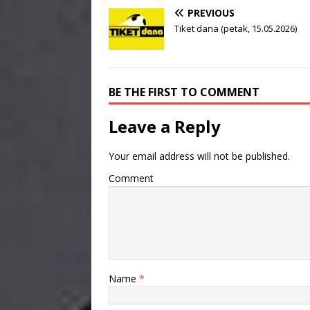
PREVIOUS
Tiket dana (petak, 15.05.2026)
BE THE FIRST TO COMMENT
Leave a Reply
Your email address will not be published.
Comment
Name
*