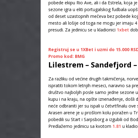
pobede ekipu Rio Ave, ali i da Estrela, koja
sezone igra u eliti portugalskog fudbala uopšt
od deset uzastopnih mečeva bez pobede koji je 
mesto ali lošije od toga ne mogu jer imaju 4
presudi. Za jedinicu se u kladionici
1xbet
dob
Registruj se u 1XBet i uzmi do 15.000 
Promo kod: BMG
Lilestrem – Sandefjord –
Za razliku od većine drugih takmičenja, norve
ispratiti tokom letnjih meseci, naravno sa p
društvo najboljih posle samo jedne sezone u d
kupu i na kraju, na opšte iznenađenje, došli 
neće odbraniti jer su ispali u četvrtfinalu o
Arasen arene je u prošlom kolu poražen u Tro
pobedili su Start i Sarpsborg a izgubili od 
Predlažemo jedinicu sa kvotom
1.81
u kladio