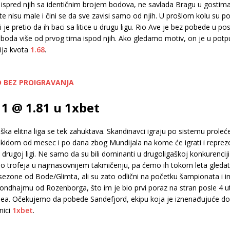
 je ispred njih sa identičnim brojem bodova, ne savlada Bragu u gostim
e nisu male i čini se da sve zavisi samo od njih. U prošlom kolu su pobe
pretio da ih baci sa litice u drugu ligu. Rio Ave je bez pobede u posle
 boda više od prvog tima ispod njih. Ako gledamo motiv, on je u potp
ija kvota
1.68
.
RSD BEZ PROIGRAVANJA
 1 @ 1.81 u 1xbet
ška elitna liga se tek zahuktava. Skandinavci igraju po sistemu prole
rekidom od mesec i po dana zbog Mundijala na kome će igrati i repreze
rugoj ligi. Ne samo da su bili dominanti u drugoligaškoj konkurenciji
do trofeja u najmasovnijem takmičenju, pa ćemo ih tokom leta gledati 
ve sezone od Bode/Glimta, ali su zato odlični na početku šampionata i 
ndhajmu od Rozenborga, što im je bio prvi poraz na stran posle 4 uta
Bodea. Očekujemo da pobede Sandefjord, ekipu koja je iznenađujuće do
nici
1xbet
.