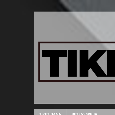
TIKET DANA
BET365 SRBIJA