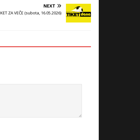
NEXT
IKET ZA VEČE (subota, 16.05.2026)