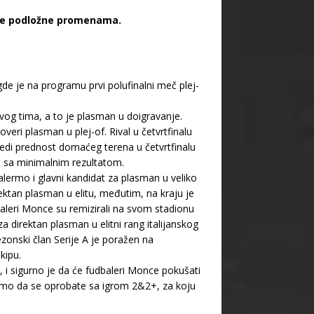
ste podložne promenama.
 gde je na programu prvi polufinalni meč plej-
ovog tima, a to je plasman u doigravanje.
veri plasman u plej-of. Rival u četvrtfinalu
bedi prednost domaćeg terena u četvrtfinalu
ila sa minimalnim rezultatom.
lermo i glavni kandidat za plasman u veliko
rektan plasman u elitu, međutim, na kraju je
leri Monce su remizirali na svom stadionu
 direktan plasman u elitni rang italijanskog
zonski član Serije A je poražen na
kipu.
, i sigurno je da će fudbaleri Monce pokušati
jemo da se oprobate sa igrom 2&2+, za koju