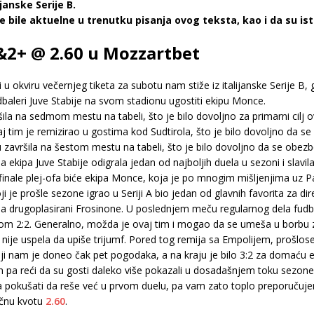
janske Serije B.
 bile aktuelne u trenutku pisanja ovog teksta, kao i da su i
2&2+ @ 2.60 u Mozzartbet
i u okviru večernjeg tiketa za subotu nam stiže iz italijanske Serije B,
udbaleri Juve Stabije na svom stadionu ugostiti ekipu Monce.
šila na sedmom mestu na tabeli, što je bilo dovoljno za primarni cilj 
 tim je remizirao u gostima kod Sudtirola, što je bilo dovoljno da se o
 završila na šestom mestu na tabeli, što je bilo dovoljno da se obez
ija ekipa Juve Stabije odigrala jedan od najboljih duela u sezoni i slav
finale plej-ofa biće ekipa Monce, koja je po mnogim mišljenjima uz Pa
i je prošle sezone igrao u Seriji A bio jedan od glavnih favorita za di
a drugoplasirani Frosinone. U poslednjem meču regularnog dela fudba
tatom 2:2. Generalno, možda je ovaj tim i mogao da se umeša u borbu za
 nije uspela da upiše trijumf. Pored tog remija sa Empolijem, prošlose
 nam je doneo čak pet pogodaka, a na kraju je bilo 3:2 za domaću e
an pa reći da su gosti daleko više pokazali u dosadašnjem toku sezone
ža pokušati da reše već u prvom duelu, pa vam zato toplo preporuču
ičnu kvotu
2.60
.