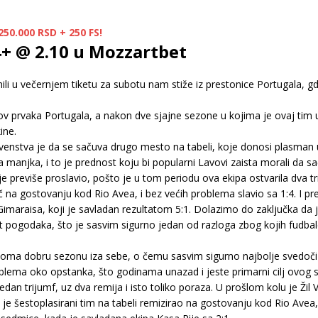
50.000 RSD + 250 FS!
 4+ @ 2.10 u Mozzartbet
li u večernjem tiketu za subotu nam stiže iz prestonice Portugala, gde
lov prvaka Portugala, a nakon dve sjajne sezone u kojima je ovaj tim
ine.
prvenstva je da se sačuva drugo mesto na tabeli, koje donosi plasma
 manjka, i to je prednost koju bi popularni Lavovi zaista morali da sa
je previše proslavio, pošto je u tom periodu ova ekipa ostvarila dva t
na gostovanju kod Rio Avea, i bez većih problema slavio sa 1:4. I pre
Gimaraisa, koji je savladan rezultatom 5:1. Dolazimo do zaključka da
t pogodaka, što je sasvim sigurno jedan od razloga zbog kojih fudba
eoma dobru sezonu iza sebe, o čemu sasvim sigurno najbolje svedoči i
roblema oko opstanka, što godinama unazad i jeste primarni cilj ovog 
jedan trijumf, uz dva remija i isto toliko poraza. U prošlom kolu je Ž
a je šestoplasirani tim na tabeli remizirao na gostovanju kod Rio Ave