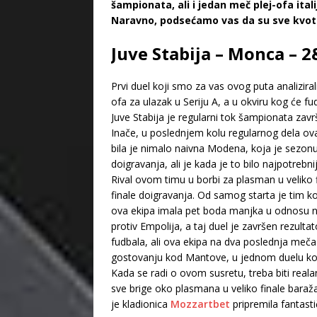
šampionata, ali i jedan meč plej-ofa itali
Naravno, podsećamo vas da su sve kvote
Juve Stabija – Monca – 
Prvi duel koji smo za vas ovog puta analiziral
ofa za ulazak u Seriju A, a u okviru kog će f
Juve Stabija je regularni tok šampionata zavr
Inače, u poslednjem kolu regularnog dela ovaj
bila je nimalo naivna Modena, koja je sezonu
doigravanja, ali je kada je to bilo najpotrebn
Rival ovom timu u borbi za plasman u veliko 
finale doigravanja. Od samog starta je tim koj
ova ekipa imala pet boda manjka u odnosu n
protiv Empolija, a taj duel je završen rezul
fudbala, ali ova ekipa na dva poslednja meča
gostovanju kod Mantove, u jednom duelu koji
Kada se radi o ovom susretu, treba biti real
sve brige oko plasmana u veliko finale bara
je kladionica
Mozzartbet
pripremila fantast