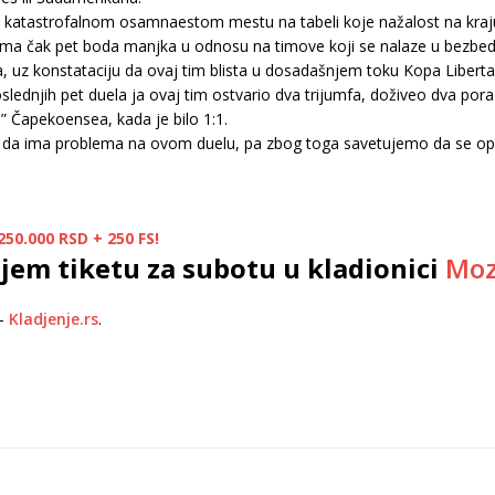
 katastrofalnom osamnaestom mestu na tabeli koje nažalost na kraju 
 ima čak pet boda manjka u odnosu na timove koji se nalaze u bezbed
a, uz konstataciju da ovaj tim blista u dosadašnjem toku Kopa Liberta
lednjih pet duela ja ovaj tim ostvario dva trijumfa, doživeo dva pora
” Čapekoensea, kada je bilo 1:1.
 da ima problema na ovom duelu, pa zbog toga savetujemo da se opr
50.000 RSD + 250 FS!
em tiketu za subotu u kladionici
Moz
–
Kladjenje.rs
.