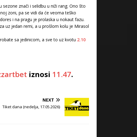
sezone znači i selidbu u niži rang. Ono što
noj zoni, pa se vidi da će veoma teško
dores i na pragu je prolaska u nokaut fazu.
za uz jedan remi, a u prošlom kolu je Mirasol
obate sa jedinicom, a sve to uz kvotu
2.10
zartbet
iznosi
11.47
.
NEXT
Tiket dana (nedelja, 17.05.2026)