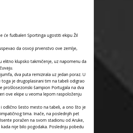
 će fudbaleri Sportinga ugostiti ekipu Žil
 uspevao da osvoji prvenstvo ove zemlje,
n u elitno klupsko takmičenje, uz napomenu da
čuvaju.
rijumfa, dva puta remizirala uz jedan poraz. U
 toga je drugoplasirani tim na tabeli odigrao
 je prošlosezonski šampion Portugala na dva
leri ove ekipe u veoma lepom raspoloženju
 odlično šesto mesto na tabeli, a ono što je
simpatičnog tima. Inače, na poslednjih pet
il Visente poražen na svom stadionu od Aruke,
a, kada nije bilo pogodaka. Poslednju pobedu