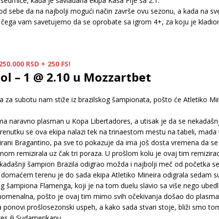
i sedmice, kada je savladana ekipa Kasa Pije sa 2:1.
e od sebe da na najbolji mogući način završe ovu sezonu, a kada na sve
g čega vam savetujemo da se oprobate sa igrom 4+, za koju je kladio
50.000 RSD + 250 FS!
ol – 1 @ 2.10 u Mozzartbet
ta za subotu nam stiže iz brazilskog šampionata, pošto će Atletiko Mi
 ima naravno plasman u Kopa Libertadores, a utisak je da se nekadašnj
enutku se ova ekipa nalazi tek na trinaestom mestu na tabeli, mada 
rani Bragantino, pa sve to pokazuje da ima još dosta vremena da se
ednom remizirala uz čak tri poraza. U prošlom kolu je ovaj tim remizi
nekadašnji šampion Brazila odigrao možda i najbolji meč od početka s
 domaćem terenu je do sada ekipa Atletiko Mineira odigrala sedam susret
g šampiona Flamenga, koji je na tom duelu slavio sa više nego ubedlji
 fenomenalna, pošto je ovaj tim mimo svih očekivanja došao do plasm
a ponovi prošlosezonski uspeh, a kako sada stvari stoje, bliži smo t
es ili Sudamerikanu.