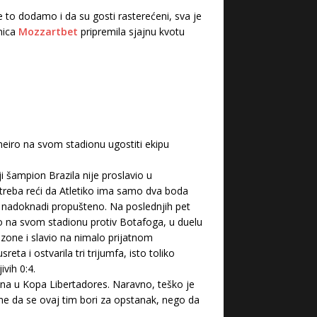
 to dodamo i da su gosti rasterećeni, sva je
nica
Mozzartbet
pripremila sjajnu kvotu
neiro na svom stadionu ugostiti ekipu
i šampion Brazila nije proslavio u
treba reći da Atletiko ima samo dva boda
 nadoknadi propušteno. Na poslednjih pet
rao na svom stadionu protiv Botafoga, u duelu
ezone i slavio na nimalo prijatnom
a i ostvarila tri trijumfa, isto toliko
vih 0:4.
ana u Kopa Libertadores. Naravno, teško je
ome da se ovaj tim bori za opstanak, nego da