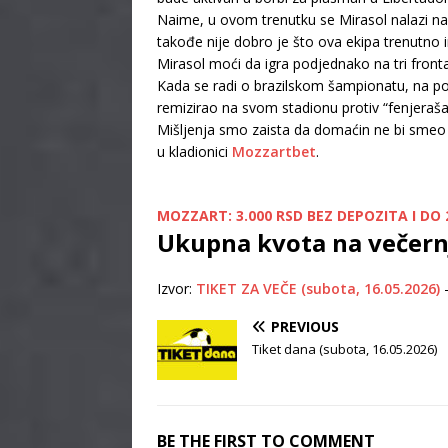
Naime, u ovom trenutku se Mirasol nalazi na
takođe nije dobro je što ova ekipa trenutno
Mirasol moći da igra podjednako na tri front
Kada se radi o brazilskom šampionatu, na pos
remizirao na svom stadionu protiv “fenjeraša
Mišljenja smo zaista da domaćin ne bi smeo
u kladionici
Mozzartbet
.
MOZZART: 3.000 RSD BEZ DEPOZITA I DO 2
Ukupna kvota na večernj
Izvor:
TIKET ZA VEČE (subota, 16.05.2026)
PREVIOUS
Tiket dana (subota, 16.05.2026)
BE THE FIRST TO COMMENT