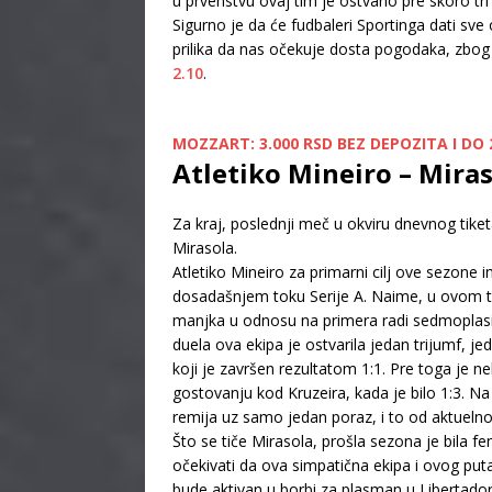
u prvenstvu ovaj tim je ostvario pre skoro tr
Sigurno je da će fudbaleri Sportinga dati sv
prilika da nas očekuje dosta pogodaka, zbo
2.10
.
MOZZART: 3.000 RSD BEZ DEPOZITA I DO 2
Atletiko Mineiro – Miras
Za kraj, poslednji meč u okviru dnevnog tike
Mirasola.
Atletiko Mineiro za primarni cilj ove sezone
dosadašnjem toku Serije A. Naime, u ovom tr
manjka u odnosu na primera radi sedmoplasi
duela ova ekipa je ostvarila jedan trijumf, j
koji je završen rezultatom 1:1. Pre toga je 
gostovanju kod Kruzeira, kada je bilo 1:3. Na
remija uz samo jedan poraz, i to od aktuelno
Što se tiče Mirasola, prošla sezona je bila
očekivati da ova simpatična ekipa i ovog put
bude aktivan u borbi za plasman u Libertador