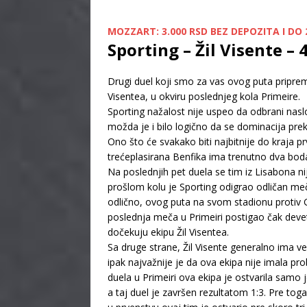
MOZZART: 3.000 RSD BEZ DEPOZITA I DO 2
Sporting – Žil Visente –
Drugi duel koji smo za vas ovog puta pripremi
Visentea, u okviru poslednjeg kola Primeire.
Sporting nažalost nije uspeo da odbrani nas
možda je i bilo logično da se dominacija prek
Ono što će svakako biti najbitnije do kraja 
trećeplasirana Benfika ima trenutno dva boda
Na poslednjih pet duela se tim iz Lisabona ni
prošlom kolu je Sporting odigrao odličan meč 
odlično, ovog puta na svom stadionu protiv 
poslednja meča u Primeiri postigao čak deve
dočekuju ekipu Žil Visentea.
Sa druge strane, Žil Visente generalno ima v
ipak najvažnije je da ova ekipa nije imala p
duela u Primeiri ova ekipa je ostvarila samo 
a taj duel je završen rezultatom 1:3. Pre tog