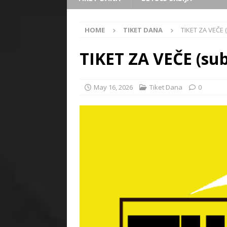
HOME
TIKET DANA
TIKET ZA VEČE (
TIKET ZA VEČE (sub
May 16, 2026
Tiket Dana
0