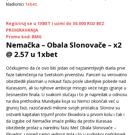
kladionici
1xbet
.
Registruj se u 1XBET i uzmi do 30.000 RSD BEZ
PROIGRAVANJA
Promo kod: BMG
Nemačka – Obala Slonovače – x2
@ 2.57 u 1xbet
Očekujemo da će ovo biti jedan od najzanimljivijih duela prve
faze takmičenja na Svetskom prvenstvu. Panceri su verovatno
obezbedili plasman u nokaut fazu posle ubedljive pobede nad
Kurasaom, ali su njihove ambicije mnogo veće nego igranje u
šesnaestini finala. U svakom slučaju i to je napredak u odnosu
na dva prethodna Mundijala koja su Nemci okončali već u
grunoj fazi, razočaravši milione svojih pristalica. Slonovi su
ostvarili kapitalan trijumf protiv Ekvadora u prvom kolu i čak i
da izgube od Nemačke imaće priliku da protiv Kurasaa
obezbede prolaz u narednu fazu Meč Obala Slonovače –
Ekvador, i pored samo jednog gola i to u sudijskoj nadoknadi,