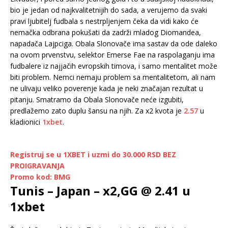
bio je jedan od najkvalitetnijih do sada, a verujemo da svaki
pravi ljubitelj fudbala s nestrpljenjem čeka da vidi kako će
nemačka odbrana pokušati da zadrži mladog Diomandea,
napadača Lajpciga. Obala Slonovače ima sastav da ode daleko
na ovom prvenstvu, selektor Emerse Fae na raspolaganju ima
fudbalere iz najjačih evropskih timova, i samo mentalitet može
biti problem. Nemci nemaju problem sa mentalitetom, ali nam
ne ulivaju veliko poverenje kada je neki značajan rezultat u
pitanju. Smatramo da Obala Slonovače neće izgubiti,
predlažemo zato duplu šansu na njih. Za x2 kvota je
2.57
u
kladionici
1xbet
.
Registruj se u 1XBET i uzmi do 30.000 RSD BEZ
PROIGRAVANJA
Promo kod: BMG
Tunis – Japan – x2,GG @ 2.41 u
1xbet