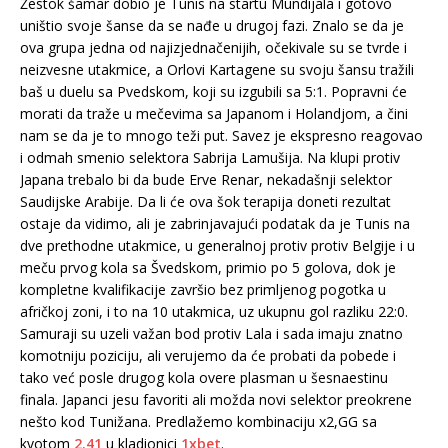
Žestok šamar dobio je Tunis na startu Mundijala i gotovo
uništio svoje šanse da se nađe u drugoj fazi. Znalo se da je
ova grupa jedna od najizjednačenijih, očekivale su se tvrde i
neizvesne utakmice, a Orlovi Kartagene su svoju šansu tražili
baš u duelu sa Pvedskom, koji su izgubili sa 5:1. Popravni će
morati da traže u mečevima sa Japanom i Holandjom, a čini
nam se da je to mnogo teži put. Savez je ekspresno reagovao
i odmah smenio selektora Sabrija Lamušija. Na klupi protiv
Japana trebalo bi da bude Erve Renar, nekadašnji selektor
Saudijske Arabije. Da li će ova šok terapija doneti rezultat
ostaje da vidimo, ali je zabrinjavajući podatak da je Tunis na
dve prethodne utakmice, u generalnoj protiv protiv Belgije i u
meču prvog kola sa Švedskom, primio po 5 golova, dok je
kompletne kvalifikacije završio bez primljenog pogotka u
afričkoj zoni, i to na 10 utakmica, uz ukupnu gol razliku 22:0.
Samuraji su uzeli važan bod protiv Lala i sada imaju znatno
komotniju poziciju, ali verujemo da će probati da pobede i
tako već posle drugog kola overe plasman u šesnaestinu
finala. Japanci jesu favoriti ali možda novi selektor preokrene
nešto kod Tunižana. Predlažemo kombinaciju x2,GG sa
kvotom
2.41
u kladionici
1xbet
.