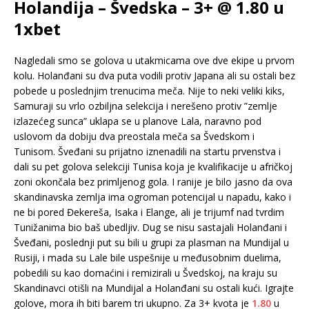
Holandija – Švedska – 3+ @ 1.80 u
1xbet
Nagledali smo se golova u utakmicama ove dve ekipe u prvom
kolu. Holanđani su dva puta vodili protiv Japana ali su ostali bez
pobede u poslednjim trenucima meča. Nije to neki veliki kiks,
Samuraji su vrlo ozbiljna selekcija i nerešeno protiv ”zemlje
izlazećeg sunca” uklapa se u planove Lala, naravno pod
uslovom da dobiju dva preostala meča sa Švedskom i
Tunisom. Šveđani su prijatno iznenadili na startu prvenstva i
dali su pet golova selekciji Tunisa koja je kvalifikacije u afričkoj
zoni okončala bez primljenog gola. I ranije je bilo jasno da ova
skandinavska zemlja ima ogroman potencijal u napadu, kako i
ne bi pored Đekereša, Isaka i Elange, ali je trijumf nad tvrdim
Tunižanima bio baš ubedljiv. Dug se nisu sastajali Holanđani i
Šveđani, poslednji put su bili u grupi za plasman na Mundijal u
Rusiji, i mada su Lale bile uspešnije u međusobnim duelima,
pobedili su kao domaćini i remizirali u Švedskoj, na kraju su
Skandinavci otišli na Mundijal a Holanđani su ostali kući. Igrajte
golove, mora ih biti barem tri ukupno. Za 3+ kvota je
1.80
u