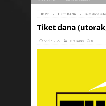
HOME
TIKET DANA
Tiket dana (uto
Tiket dana (utorak
April 5, 2022
Tiket Dana
0