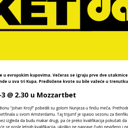
e u evropskim kupovima. Večeras se igraju prve dve utakmice 
unde u sva tri Kupa. Predložene kvote su bile važeće u trenutku
2-3 @ 2.30 u Mozzartbet
tadionu ”Johan Krojf” pobedili su golom Nunjeza u finišu meča. Prethod
etvrtfinala u svom Amsterdamu. Taj trijumf je spasio sezonu za Benfiku.
z izgleda da budu makar drugi, pa će preko kvalifikacija pokušati 
znaće se posle letnjih kvalifikacija, ukoliko ne naprave čudo neviđeno i 