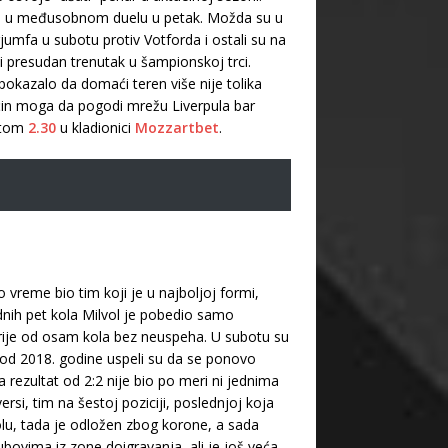
ede u međusobnom duelu u petak. Možda su u
rjumfa u subotu protiv Votforda i ostali su na
i presudan trenutak u šampionskoj trci.
pokazalo da domaći teren više nije tolika
maćin moga da pogodi mrežu Liverpula bar
entom
2.30
u kladionici
Mozzartbet
.
o vreme bio tim koji je u najboljoj formi,
dnih pet kola Milvol je pobedio samo
serije od osam kola bez neuspeha. U subotu su
ek od 2018. godine uspeli su da se ponovo
a rezultat od 2:2 nije bio po meri ni jednima
si, tim na šestoj poziciji, poslednjoj koja
 kolu, tada je odložen zbog korone, a sada
bovima iz zone doigravanja, ali je još veća