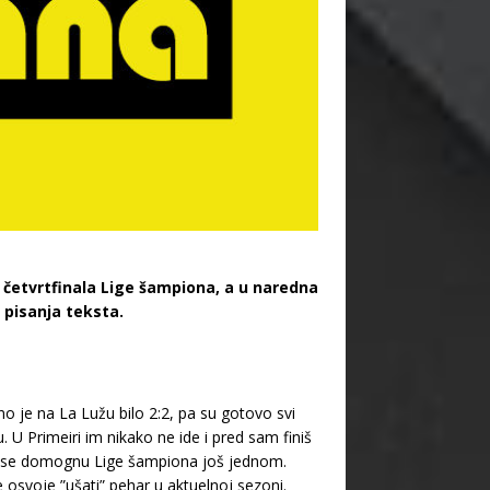
četvrtfinala Lige šampiona, a u naredna
 pisanja teksta.
no je na La Lužu bilo 2:2, pa su gotovo svi
 U Primeiri im nikako ne ide i pred sam finiš
da se domognu Lige šampiona još jednom.
ne osvoje ”ušati” pehar u aktuelnoj sezoni.