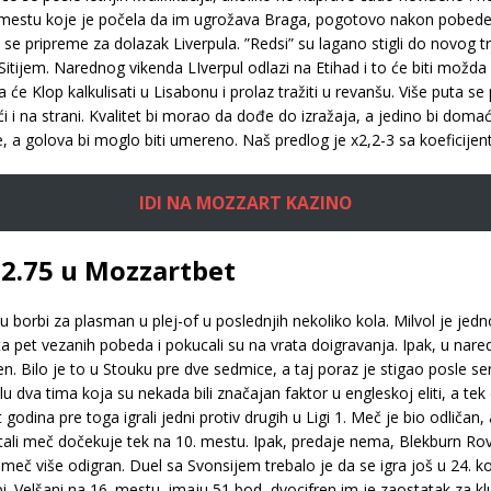
ećem mestu koje je počela da im ugrožava Braga, pogotovo nakon pob
je se pripreme za dolazak Liverpula. ”Redsi” su lagano stigli do novog t
jem. Narednog vikenda LIverpul odlazi na Etihad i to će biti možda 
 Klop kalkulisati u Lisabonu i prolaz tražiti u revanšu. Više puta se 
ći i na strani. Kvalitet bi morao da dođe do izražaja, a jedino bi do
, a golova bi moglo biti umereno. Naš predlog je x2,2-3 sa koeficij
IDI NA MOZZART KAZINO
@ 2.75 u Mozzartbet
 borbi za plasman u plej-of u poslednjih nekoliko kola. Milvol je jedn
a pet vezanih pobeda i pokucali su na vrata doigravanja. Ipak, u nare
en. Bilo je to u Stouku pre dve sedmice, a taj poraz je stigao posle 
elu dva tima koja su nekada bili značajan faktor u engleskoj eliti, a t
dina pre toga igrali jedni protiv drugih u Ligi 1. Meč je bio odličan, 
ali meč dočekuje tek na 10. mestu. Ipak, predaje nema, Blekburn Rover
 i meč više odigran. Duel sa Svonsijem trebalo je da se igra još u 24.
. Velšani na 16. mestu, imaju 51 bod, dvocifren im je zaostatak za klu