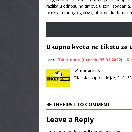
razlika u odnosu na timove u zoni ispadanja. 
očekivati mnogo golova, ali pobedu domaćina 
Ukupna kvota na tiketu za 
Izvor:
Tiket dana (utorak, 05.04.2022)
–
Kl
PREVIOUS
Tiket dana (ponedeljak, 04.04.20
BE THE FIRST TO COMMENT
Leave a Reply
Your email address will not be published.