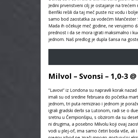
Jedini prvenstveni cilj je ostajanje na tr
Benfiki rešili da taj meč puste niz vodu i bol
samo bod zaostatka za vodećim Mančester Siti
Mada ih očekuje meč godine, ne verujemo da će
prednost i da se mora igrati maksimalno i ku
jednom. Naš predlog je dupla šansa na goste
Milvol – Svonsi – 1,0-3 
”Lavovi” iz Londona su napravili korak nazad u
imali su od sredine februara do početka mart
jednom, tri puta remizirao i jednom je poraž
igrali gradski derbi sa Lutonom, radi se o du
sretnu u Čempionšipu, s obzirom da su deset go
ni drugima, a posebno Milvolu koji ovaj zaost
vodi u plej-of, ima samo četiri boda više, ali
njegov ishod ne znači mnogo gostujućoj ekipi