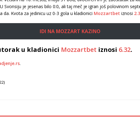
U Svonsiju je jesenas bilo 0:0, ali taj meč je igran još polovinom sep
da. Kvota za jedinicu uz 0-3 gola u kladionici
Mozzartbet
iznosi
2.
IDI NA MOZZART KAZINO
utorak u kladionici
Mozzartbet
iznosi
6.32
.
adjenje.rs
.
22)