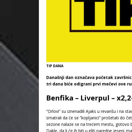
TIP DANA
Današnji dan označava početak završnic
tri dana biće odigrani prvi mečevi ove r
Benfika – Liverpul – x2,
”Orlovi” su iznenadili Ajaks u revanšu i na s
smatrali da će se ”kopljanici” prošetati do č
sezone nalaze se na trećem mestu, gotovo be
Dakle, da li će ih biti u eliti naredne jeseni 