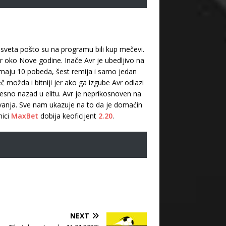
a sveta pošto su na programu bili kup mečevi.
or oko Nove godine. Inače Avr je ubedljivo na
imaju 10 pobeda, šest remija i samo jedan
možda i bitniji jer ako ga izgube Avr odlazi
resno nazad u elitu. Avr je neprikosnoven na
vanja. Sve nam ukazuje na to da je domaćin
nici
MaxBet
dobija keoficijent
2.20
.
NEXT