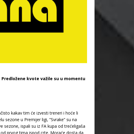
 Predložene kvote važile su u momentu
to kakav tim će izvesti treneri i hoće li
u sezone u Premijer ligi, ”Svrake” su na
 sezone, ispali su iz FA kupa od trećeligaša
e od prvog tima ispod crte. Moraće dosta da