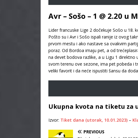
Avr – Sošo – 1 @ 2.20 u 
Lider francuske Lige 2 dočekuje Sošo u 18. ko
Pošto su i Avr i Sošo ispali ranije iz ovog t
prvom mestu i ako nastave sa ovakvim partij
poraz. Od Bordoa imaju pet, a od trećeplasir
na devet bodova razlike, a u Ligu 1 direktno 
svom terenu ove sezone, ima pet pobeda i tr
veliki favorit i da neće ispustiti šansu da d
Ukupna kvota na tiketu za 
Izvor:
Tiket dana (utorak, 10.01.2023)
–
Kl
PREVIOUS