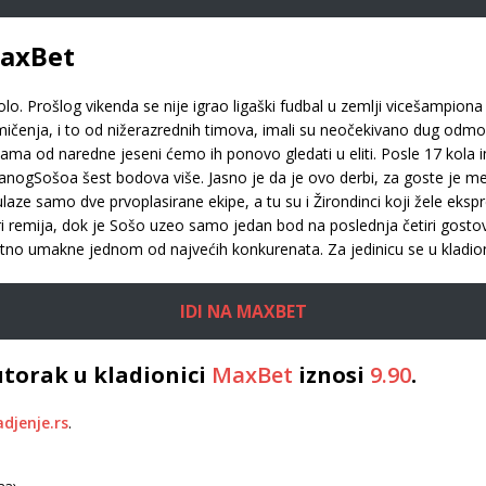
MaxBet
lo. Prošlog vikenda se nije igrao ligaški fudbal u zemlji vicešampion
akmičenja, i to od nižerazrednih timova, imali su neočekivano dug odm
ama od naredne jeseni ćemo ih ponovo gledati u eliti. Posle 17 kola 
anogSošoa šest bodova više. Jasno je da je ovo derbi, za goste je meč 
ulaze samo dve prvoplasirane ekipe, a tu su i Žirondinci koji žele eksp
i remija, dok je Sošo uzeo samo jedan bod na poslednja četiri gosto
odatno umakne jednom od najvećih konkurenata. Za jedinicu se u kladio
IDI NA MAXBET
utorak u kladionici
MaxBet
iznosi
9.90
.
adjenje.rs
.