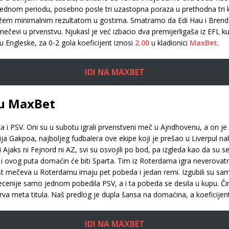
nom periodu, posebno posle tri uzastopna poraza u prethodna tri kol
ndžem minimalnim rezultatom u gostima. Smatramo da Edi Hau i Brendo
ečevi u prvenstvu. Njukasl je već izbacio dva premijerligaša iz EFL k
 Engleske, za 0-2 gola koeficijent iznosi
2.00
u kladionici
MaxBet
.
IDI NA MAXBET
 u MaxBet
 i PSV. Oni su u subotu igrali prvenstveni meč u Ajndhovenu, a on je
odija Gakpoa, najboljeg fudbalera ove ekipe koji je prešao u Liverpul 
 Ajaks ni Fejnord ni AZ, svi su osvojili po bod, pa izgleda kao da su se 
 i ovog puta domaćin će biti Sparta. Tim iz Roterdama igra neverova
 šest mečeva u Roterdamu imaju pet pobeda i jedan remi. Izgubili su s
ecenije samo jednom pobedila PSV, a i ta pobeda se desila u kupu. Čin
rva meta titula. Naš predlog je dupla šansa na domaćina, a koeficijen
IDI NA MAXBET