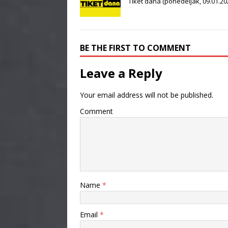
Tiket dana (ponedeljak, 09.01.20
BE THE FIRST TO COMMENT
Leave a Reply
Your email address will not be published.
Comment
Name
*
Email
*