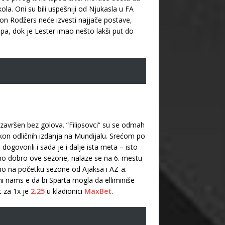
a. Oni su bili uspešniji od Njukasla u FA
n Rodžers neće izvesti najjače postave,
upa, dok je Lester imao nešto lakši put do
 završen bez golova. ”Filipsovci” su se odmah
nakon odličnih izdanja na Mundijalu. Srećom po
dogovorili i sada je i dalje ista meta – isto
tno dobro ove sezone, nalaze se na 6. mestu
amo na početku sezone od Ajaksa i AZ-a.
i nams e da bi Sparta mogla da elliminiše
t za 1x je
2.25
u kladionici
MaxBet
.