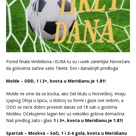
Pored finala Vimbldona i EURA tu su i uvek zanimljivi Norvežani
da golovima začine vaše Tikete. Evo i današnjih predloga:
Molde – ODD, 1 i 3+, kvota u Meridianu je 1.81!
Molde ne sme da se kocka, ako želi titulu u Norveškoj. Imaju
sjajnog Ohija u špicu, u dobroj su formi i gaze sve redom, a
ODD se neće dobro provesti danas od 18 sati u gostima
Moldeu. Očekujemo lagan kec uz nekoliko golova domaćina.
Naš predlog zato i glasi
1 i 3+, kvota u Meridianu je 1.81!
Spartak – Moskva – Soči, 1 i 2-4 gola, kvota u Meridianu