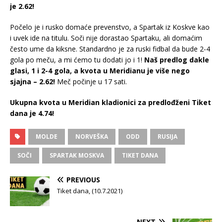
je 2.62!
Počelo je i rusko domaće prevenstvo, a Spartak iz Koskve kao
i uvek ide na titulu. Soči nije dorastao Spartaku, ali domaćim
često ume da kiksne. Standardno je za ruski fidbal da bude 2-4
gola po meču, a mi ćemo tu dodati jo i 1!
Naš predlog dakle
glasi, 1 i 2-4 gola, a kvota u Meridianu je više nego
sjajna – 2.62!
Meč počinje u 17 sati.
Ukupna kvota u Meridian kladionici za predlođženi Tiket
dana je 4.74!
MOLDE
NORVEŠKA
ODD
RUSIJA
SOČI
SPARTAK MOSKVA
TIKET DANA
PREVIOUS
Tiket dana, (10.7.2021)
NEXT