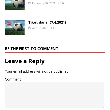
February 10, 2021
0
Tiket dana, (7.4.2021)
April 7, 2021
0
BE THE FIRST TO COMMENT
Leave a Reply
Your email address will not be published.
Comment