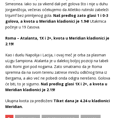
Simeonea. Iako su za vikend dali pet golova što i nije u duhu
Jorgandžoja, večeras očekujemo da Atletiko rutinski zabeleži
trijumf bez primljenog gola.
Naš predlog zato glasi 1 i 0-3
golova, a kvota u Meridian kladionici je 1.94!
Utakmica
počinje u 19 časova.
Roma – Atalanta, 1X i 2+, kvota u Meridian kladionici je
2.19!
Kao i duelu Napolija i Lacija, i ovaj meč je orba za plasman
uLigu šampiona. Atalanta je u dalekoj boljoj poziciji na tabeli
dok Romi gori pod nogama. Zato smatramo da je Roma
spremna da na svom terenu zatrese mrežu odličnog tima iz
Bergama, a ako već ne pobedi onda odigra nerešeno. Golova
će biti, to je sigurno.
Naš predlog glasi 1X i 2+, a kvota u
Meridian kladionici je 2.19!
Ukupna kvota za predloženi
Tiket dana je 4.24 u kladionici
Meridian.