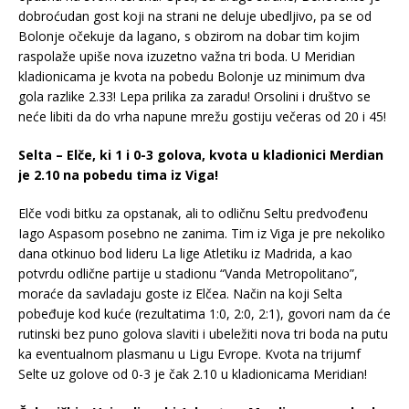
dobroćudan gost koji na strani ne deluje ubedljivo, pa se od
Bolonje očekuje da lagano, s obzirom na dobar tim kojim
raspolaže upiše nova izuzetno važna tri boda. U Meridian
kladionicama je kvota na pobedu Bolonje uz minimum dva
gola razlike 2.33! Lepa prilika za zaradu! Orsolini i društvo se
neće libiti da do vrha napune mrežu gostiju večeras od 20 i 45!
Selta – Elče, ki 1 i 0-3 golova, kvota u kladionici Merdian
je 2.10 na pobedu tima iz Viga!
Elče vodi bitku za opstanak, ali to odličnu Seltu predvođenu
Iago Aspasom posebno ne zanima. Tim iz Viga je pre nekoliko
dana otkinuo bod lideru La lige Atletiku iz Madrida, a kao
potvrdu odlične partije u stadionu “Vanda Metropolitano”,
moraće da savladaju goste iz Elčea. Način na koji Selta
pobeđuje kod kuće (rezultatima 1:0, 2:0, 2:1), govori nam da će
rutinski bez puno golova slaviti i ubeležiti nova tri boda na putu
ka eventualnom plasmanu u Ligu Evrope. Kvota na trijumf
Selte uz golove od 0-3 je čak 2.10 u kladionicama Meridian!