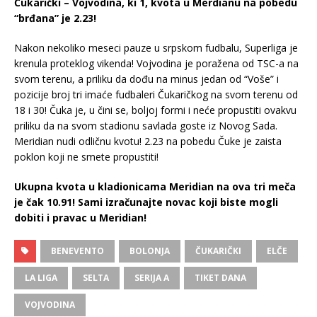
Čukarički – Vojvodina, ki 1, kvota u Merdianu na pobedu
“brđana” je 2.23!
Nakon nekoliko meseci pauze u srpskom fudbalu, Superliga je
krenula proteklog vikenda! Vojvodina je poražena od TSC-a na
svom terenu, a priliku da dođu na minus jedan od “Voše” i
pozicije broj tri imaće fudbaleri Čukaričkog na svom terenu od
18 i 30! Čuka je, u čini se, boljoj formi i neće propustiti ovakvu
priliku da na svom stadionu savlada goste iz Novog Sada.
Meridian nudi odličnu kvotu! 2.23 na pobedu Čuke je zaista
poklon koji ne smete propustiti!
Ukupna kvota u kladionicama Meridian na ova tri meča
je čak 10.91! Sami izračunajte novac koji biste mogli
dobiti i pravac u Meridian!
BENEVENTO
BOLONJA
ČUKARIČKI
ELČE
LA LIGA
SELTA
SERIJA A
TIKET DANA
VOJVODINA