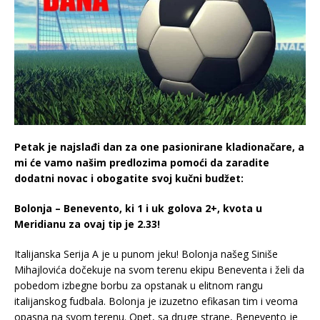
Petak je najslađi dan za one pasionirane kladionačare, a
mi će vamo našim predlozima pomoći da zaradite
dodatni novac i obogatite svoj kučni budžet:
Bolonja – Benevento, ki 1 i uk golova 2+, kvota u
Meridianu za ovaj tip je 2.33!
Italijanska Serija A je u punom jeku! Bolonja našeg Siniše
Mihajlovića dočekuje na svom terenu ekipu Beneventa i želi da
pobedom izbegne borbu za opstanak u elitnom rangu
italijanskog fudbala. Bolonja je izuzetno efikasan tim i veoma
opasna na svom terenu. Opet, sa druge strane, Benevento je