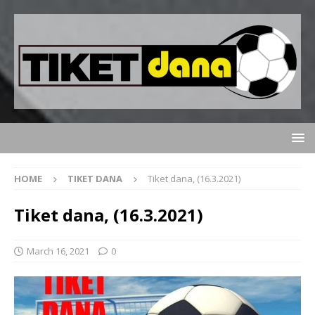
HOME
TIKET DANA
Tiket dana, (16.3.2021)
Tiket dana, (16.3.2021)
March 16, 2021
0