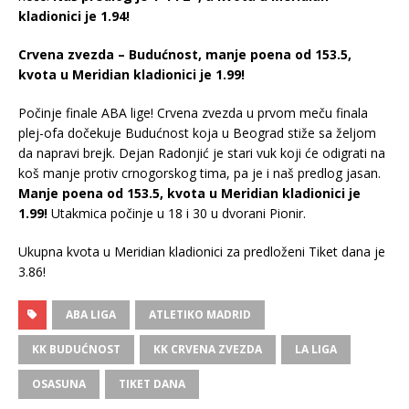
kladionici je 1.94!
Crvena zvezda – Budućnost, manje poena od 153.5,
kvota u Meridian kladionici je 1.99!
Počinje finale ABA lige! Crvena zvezda u prvom meču finala
plej-ofa dočekuje Budućnost koja u Beograd stiže sa željom
da napravi brejk. Dejan Radonjić je stari vuk koji će odigrati na
koš manje protiv crnogorskog tima, pa je i naš predlog jasan.
Manje poena od 153.5, kvota u Meridian kladionici je
1.99!
Utakmica počinje u 18 i 30 u dvorani Pionir.
Ukupna kvota u Meridian kladionici za predloženi Tiket dana je
3.86!
ABA LIGA
ATLETIKO MADRID
KK BUDUĆNOST
KK CRVENA ZVEZDA
LA LIGA
OSASUNA
TIKET DANA