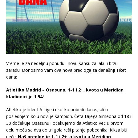
Vreme je za nedeljnu ponudu i novu šansu za laku i brzu
zaradu. Donosimo vam dva nova predloga za današnji Tiket
dana:
Atletiko Madrid – Osasuna, 1-1 i 2+, kvota u Meridian
kladionici je 1.94!
Atletiko je lider LA Lige i ukoliko pobedi danas, ali u
poslednjem kolu novi je šampion. Četa Dijega Simeona od 18 i
30 dočekuje Osasunu i očekujemo da Atletiko već u prvom
delu meča sa dva do tri gola reši pitanje pobednika. Kiksa biti
neće!
Naš predlog je 1-1 i 2+, a
kvota u Meridian