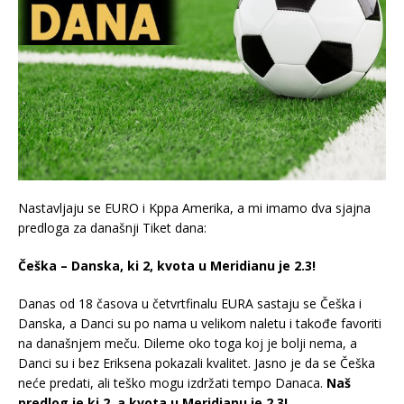
Nastavljaju se EURO i Kppa Amerika, a mi imamo dva sjajna
predloga za današnji Tiket dana:
Češka – Danska, ki 2, kvota u Meridianu je 2.3!
Danas od 18 časova u četvrtfinalu EURA sastaju se Češka i
Danska, a Danci su po nama u velikom naletu i takođe favoriti
na današnjem meču. Dileme oko toga koj je bolji nema, a
Danci su i bez Eriksena pokazali kvalitet. Jasno je da se Češka
neće predati, ali teško mogu izdržati tempo Danaca.
Naš
predlog je ki 2, a
kvota u Meridianu je 2.3!