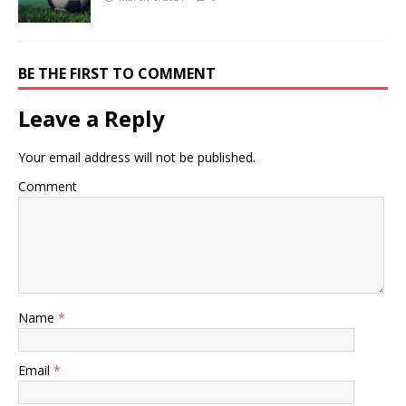
BE THE FIRST TO COMMENT
Leave a Reply
Your email address will not be published.
Comment
Name
*
Email
*