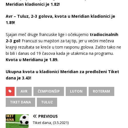
Meridian kladionici je 1.82!
Avr – Tuluz, 2-3 golova, kvota u Meridian kladionici je
1.89!
Sjajan meč druge francuske lige i očekujemo
tradiocinalnih
2-3 gol
! Francuzi su majstori za taj tip, jer u većini mečeva
krajnji rezultata se kreće u tom rasponu golova. Zašto tako ne
bi bili i danas od 19 časova kada je utakmica na programu.
Kvota u Meridianu je 1.89.
Ukupna kvota u kladionici Meridian za predloženi Tiket
dana je 3.43!
AVR
ČEMPIONŠIP
LUTON
ROTERAM
TIKET DANA
TULUZ
PREVIOUS
Tiket dana, (3.5.2021)