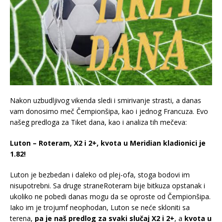
Nakon uzbudljivog vikenda sledi i smirivanje strasti, a danas
vam donosimo meč Čempionšipa, kao i jednog Francuza. Evo
našeg predloga za Tiket dana, kao i analiza tih mečeva:
Luton – Roteram, X2 i 2+, kvota u Meridian kladionici je
1.82!
Luton je bezbedan i daleko od plej-ofa, stoga bodovi im
nisupotrebni. Sa druge straneRoteram bije bitkuza opstanak i
ukoliko ne pobedi danas mogu da se oproste od Čempionšipa.
Iako im je trojumf neophodan, Luton se neće skloniti sa
terena,
pa je naš predlog za svaki slučaj X2 i 2+
, a
kvota u