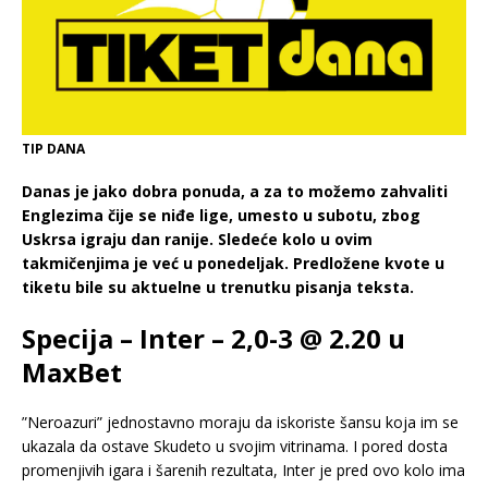
TIP DANA
Danas je jako dobra ponuda, a za to možemo zahvaliti
Englezima čije se niđe lige, umesto u subotu, zbog
Uskrsa igraju dan ranije. Sledeće kolo u ovim
takmičenjima je već u ponedeljak. Predložene kvote u
tiketu bile su aktuelne u trenutku pisanja teksta.
Specija – Inter – 2,0-3 @ 2.20 u
MaxBet
”Neroazuri” jednostavno moraju da iskoriste šansu koja im se
ukazala da ostave Skudeto u svojim vitrinama. I pored dosta
promenjivih igara i šarenih rezultata, Inter je pred ovo kolo ima