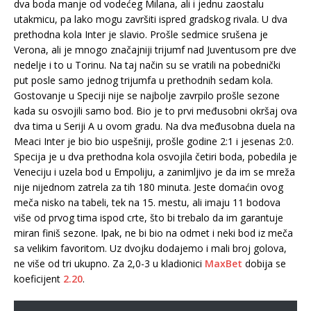
dva boda manje od vodećeg Milana, ali i jednu zaostalu
utakmicu, pa lako mogu završiti ispred gradskog rivala. U dva
prethodna kola Inter je slavio. Prošle sedmice srušena je
Verona, ali je mnogo značajniji trijumf nad Juventusom pre dve
nedelje i to u Torinu. Na taj način su se vratili na pobednički
put posle samo jednog trijumfa u prethodnih sedam kola.
Gostovanje u Speciji nije se najbolje zavrpilo prošle sezone
kada su osvojili samo bod. Bio je to prvi međusobni okršaj ova
dva tima u Seriji A u ovom gradu. Na dva međusobna duela na
Meaci Inter je bio bio uspešniji, prošle godine 2:1 i jesenas 2:0.
Specija je u dva prethodna kola osvojila četiri boda, pobedila je
Veneciju i uzela bod u Empoliju, a zanimljivo je da im se mreža
nije nijednom zatrela za tih 180 minuta. Jeste domaćin ovog
meča nisko na tabeli, tek na 15. mestu, ali imaju 11 bodova
više od prvog tima ispod crte, što bi trebalo da im garantuje
miran finiš sezone. Ipak, ne bi bio na odmet i neki bod iz meča
sa velikim favoritom. Uz dvojku dodajemo i mali broj golova,
ne više od tri ukupno. Za 2,0-3 u kladionici
MaxBet
dobija se
koeficijent
2.20
.