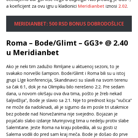
a koeficijent za ovu igru u kladionici
Meridianbet
iznosi
2.02
.
MERIDIANBET: 500 RSD BONUS DOBRODOŠLICE
Roma – Bode/Glimt – GG3+ @ 2.40
u Meridianbet
Ako je neki tim zadužio Rimljane u aktuenoj sezoni, to je
svakako norveški šampion. Bode/Glimt i Roma bili su u istoj
grupi LIge konferencija, Skandinavci su slavili na svom terenu
sa čak 6:1, dok je na Olimpiku bilo nerešeno 2:2. Pre sedam
dana, u novom okršaju ova dva tima, pošto je žreb nekad
šaljivdžija”, Bode je slavio sa 2:1. Nije to prednost koju ”vučica”
ne može da nadoknadi, ali je sigurno da im posle tri utakmice
bez pobede nad Norvežanima nije svejedno. Bojazan je
pojačalo slabo izdanje Murinjovog tima u nedelju protiv slabe
Salernitane. Jeste Roma na kraju pobedila, ali su gosti iz
Salerna vodili do pred sam kraj meča. Bode je došao do prve