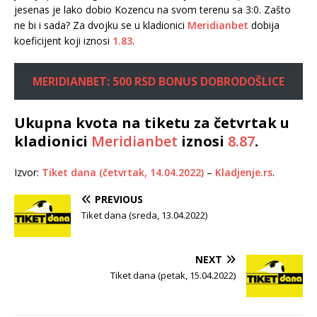
jesenas je lako dobio Kozencu na svom terenu sa 3:0. Zašto
ne bi i sada? Za dvojku se u kladionici
Meridianbet
dobija
koeficijent koji iznosi
1.83
.
MERIDIANBET: 500 RSD BONUS DOBRODOŠLICE
Ukupna kvota na tiketu za četvrtak u
kladionici
Meridianbet
iznosi
8.87
.
Izvor:
Tiket dana (četvrtak, 14.04.2022)
–
Kladjenje.rs
.
PREVIOUS
Tiket dana (sreda, 13.04.2022)
NEXT
Tiket dana (petak, 15.04.2022)