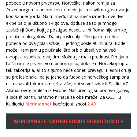
pobede u novom prvenstvu Norveške, nakon remija sa
Rozenborgom u prvom kolu, u nedelju su slavili na gostovanju
kod Sanderfjorda. Na tri međusobna meča između ove dve
ekipe palo je ukupno 14 golova, doduše za to je mnogo
zaslužniji Bode koji je postigao deset, ali ni Roma nije tim koji
postiže malo golova. Da bi prošli dalje, Rimljanima treba
pobeda od dva gola razlike, ili jednog posle 90 minuta. Bode
može i remijem u polufinale, što bi bio ubedljivo najveći
evropski uspeh za ovaj tim. Možda je mala prednost Rimljana
to što im je prvenstvo u punom jeku, dok se u Norvekoj lopta
tek zakotrljala, ali to sigurno neće doneti prevagu. I jedni i drugi
su profesionalci, pa je jasno da fudbaleri norveškog šampiona
nisu spavali tokom zime, šta više, oni su već izbacili Seltik i AZ
Alkmar ovog proleća iz Evrope. Naš predlog su ponovo golovi,
a biće ih bar tri, naravno njihaće se obe mreže. Za GG3+ u
kaldionici
Meridianbet
koeficijent iznosi
2.40
.
MERIDIANBET: 500 RSD BONUS DOBRODOŠLICE