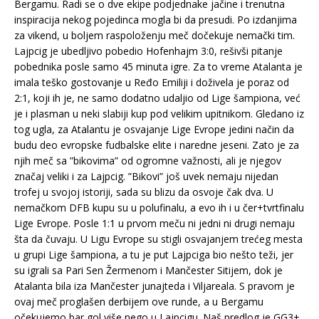
Bergamu. Radi se o dve ekipe podjednake jačine i trenutna
inspiracija nekog pojedinca mogla bi da presudi. Po izdanjima
za vikend, u boljem raspoloženju meč dočekuje nemački tim.
Lajpcig je ubedljivo pobedio Hofenhajm 3:0, rešivši pitanje
pobednika posle samo 45 minuta igre. Za to vreme Atalanta je
imala teško gostovanje u Ređo Emiliji i doživela je poraz od
2:1, koji ih je, ne samo dodatno udaljio od Lige šampiona, već
je i plasman u neki slabiji kup pod velikim upitnikom. Gledano iz
tog ugla, za Atalantu je osvajanje Lige Evrope jedini način da
budu deo evropske fudbalske elite i naredne jeseni. Zato je za
njih meč sa ”bikovima” od ogromne važnosti, ali je njegov
značaj veliki i za Lajpcig. ”Bikovi” još uvek nemaju nijedan
trofej u svojoj istoriji, sada su blizu da osvoje čak dva. U
nemačkom DFB kupu su u polufinalu, a evo ih i u čer+tvrtfinalu
Lige Evrope. Posle 1:1 u prvom meču ni jedni ni drugi nemaju
šta da čuvaju. U Ligu Evrope su stigli osvajanjem trećeg mesta
u grupi Lige šampiona, a tu je put Lajpciga bio nešto teži, jer
su igrali sa Pari Sen Žermenom i Mančester Sitijem, dok je
Atalanta bila iza Mančester junajteda i Viljareala. S pravom je
ovaj meč proglašen derbijem ove runde, a u Bergamu
očekujemo bar gol više nego u Lajpcigu. Naš predlog je GG3+,