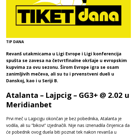
TIP DANA
Revanš utakmicama u Ligi Evrope i Ligi konferencija
spušta se zavesa na četvrtfinalne okršaje u evropskim
kupvima za ovu sezonu. Širom Evrope igra se osam
zanimljivih mečeva, ali su tu i prvenstveni dueli u
Danskoj, kao i u Seriji B.
Atalanta – Lajpcig – GG3+ @ 2.02 u
Meridianbet
Prvi meč u Lajpcigu okončan je bez pobednika, Atalanta je
vodila, ali su ”bikovi” izjednačili. Nije nas iznenadila činjenica da
će pobednik ovog duela biti poznat tek nakon revanša u