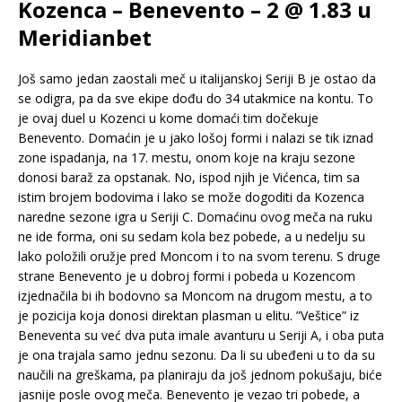
Kozenca – Benevento – 2 @ 1.83 u
Meridianbet
Još samo jedan zaostali meč u italijanskoj Seriji B je ostao da
se odigra, pa da sve ekipe dođu do 34 utakmice na kontu. To
je ovaj duel u Kozenci u kome domaći tim dočekuje
Benevento. Domaćin je u jako lošoj formi i nalazi se tik iznad
zone ispadanja, na 17. mestu, onom koje na kraju sezone
donosi baraž za opstanak. No, ispod njih je Vićenca, tim sa
istim brojem bodovima i lako se može dogoditi da Kozenca
naredne sezone igra u Seriji C. Domaćinu ovog meča na ruku
ne ide forma, oni su sedam kola bez pobede, a u nedelju su
lako položili oružje pred Moncom i to na svom terenu. S druge
strane Benevento je u dobroj formi i pobeda u Kozencom
izjednačila bi ih bodovno sa Moncom na drugom mestu, a to
je pozicija koja donosi direktan plasman u elitu. ”Veštice” iz
Beneventa su već dva puta imale avanturu u Seriji A, i oba puta
je ona trajala samo jednu sezonu. Da li su ubeđeni u to da su
naučili na greškama, pa planiraju da još jednom pokušaju, biće
jasnije posle ovog meča. Benevento je vezao tri pobede, a