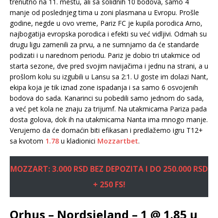
trenutno na 11. mestu, ali sa solidnih 10 bodova, samo 4
manje od poslednjeg tima u zoni plasmana u Evropu. Prošle
godine, negde u ovo vreme, Pariz FC je kupila porodica Arno,
najbogatija evropska porodica i efekti su već vidljivi. Odmah su
drugu ligu zamenili za prvu, a ne sumnjamo da će standarde
podizati i u narednom periodu. Pariz je dobio tri utakmice od
starta sezone, dve pred svojim navijačima i jednu na strani, a u
prošlom kolu su izgubili u Lansu sa 2:1. U goste im dolazi Nant,
ekipa koja je tik iznad zone ispadanja i sa samo 6 osvojenih
bodova do sada. Kanarinci su pobedili samo jednom do sada,
a već pet kola ne znaju za trijumf. Na utakmicama Pariza pada
dosta golova, dok ih na utakmicama Nanta ima mnogo manje.
Verujemo da će domaćin biti efikasan i predlažemo igru T12+
sa kvotom
1.78
u kladionici
Mozzartbet
.
MOZZART: 3.000 RSD BEZ DEPOZITA I DO 250.000 RSD
+ 250 FS!
Orhus – Nordsjeland – 1 @ 1.85 u