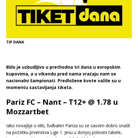
TIP DANA
Biilo je uzbudljivo u prethodna tri dana u evropskim
kupovima, a u vikendu pred nama vraćaju nam se
nacionalni šampionati. Predložene kvote važile su u
momentu sastavljanja tiketa.
Pariz FC – Nant – T12+ @ 1.78 u
Mozzartbet
Iako novajlije u eliti, fudbaleri Pariza su se sasvim dobro snašli
na početku prvenstva Lige 1. Jesu u donjoj polovini tabele,