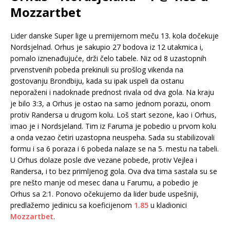
Mozzartbet
Lider danske Super lige u premijernom meču 13. kola dočekuje
Nordsjelnad. Orhus je sakupio 27 bodova iz 12 utakmica i,
pomalo iznenađujuće, drži čelo tabele. Niz od 8 uzastopnih
prvenstvenih pobeda prekinuli su prošlog vikenda na
gostovanju Brondbiju, kada su ipak uspeli da ostanu
neporaženi i nadoknade prednost rivala od dva gola. Na kraju
je bilo 3:3, a Orhus je ostao na samo jednom porazu, onom
protiv Randersa u drugom kolu. Loš start sezone, kao i Orhus,
imao je i Nordsjeland. Tim iz Faruma je pobedio u prvom kolu
a onda vezao četiri uzastopna neuspeha. Sada su stabilizovali
formu i sa 6 poraza i 6 pobeda nalaze se na 5. mestu na tabeli.
U Orhus dolaze posle dve vezane pobede, protiv Vejlea i
Randersa, i to bez primljenog gola. Ova dva tima sastala su se
pre nešto manje od mesec dana u Farumu, a pobedio je
Orhus sa 2:1. Ponovo očekujemo da lider bude uspešniji,
predlažemo jedinicu sa koeficijenom
1.85
u kladionici
Mozzartbet
.