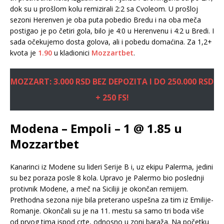
dok su u prošlom kolu remizirali 2:2 sa Cvoleom. U prošloj
sezoni Herenven je oba puta pobedio Bredu i na oba meča
postigao je po četiri gola, bilo je 4:0 u Herenvenu i 4:2 u Bredi. I
sada očekujemo dosta golova, ali i pobedu domaćina. Za 1,2+
kvota je
1.90
u kladionici
Mozzartbet
.
MOZZART: 3.000 RSD BEZ DEPOZITA I DO 250.000 RSD
+ 250 FS!
Modena – Empoli – 1 @ 1.85 u
Mozzartbet
Kanarinci iz Modene su lideri Serije B i, uz ekipu Palerma, jedini
su bez poraza posle 8 kola. Upravo je Palermo bio poslednji
protivnik Modene, a meč na Siciliji je okončan remijem.
Prethodna sezona nije bila preterano uspešna za tim iz Emilije-
Romanje. Okončali su je na 11. mestu sa samo tri boda više
od prvog tima ispod crte, odnosno u zoni baraža. Na početku