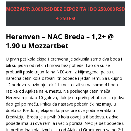
MOZZART: 3.000 RSD BEZ DEPOZITA I DO 250.000 RSD
+ 250 FS!
Herenven – NAC Breda – 1,2+ @
1.90 u Mozzartbet
U prvih pet kola ekipa Herenvena je sakupila samo dva boda i
bili su jedan od retkih timova bez pobede. Lao da su se
probudili posle trijumfa na NEC-om iz Nijmegena, pa su u
naredna četiri kola ostvarili tri pobede i jedan remi. Sa ukupno
12 bodova zauzimaju tek 11. mesto, ali su na samo 4 boda
razlike od Ajaksa na 4. mestu. Na poslednja četiri meča
Herenven je dao 10 golova, dok je na prvih pet utakmica jedva
dao gol po meču. Priliku da nastave pobednički niz imaju u
duelu sa Bredom, ekipom koja se pre dve godine vratila u
Erediviziju. Breda je u prvih 9 kola osvojila 8 bodova, uz dve
pobede imaju i dva remija i već 5 poraza. NAC je bez pobede u
tri prethodna kola, izgubili su od Ajaksa i Groningena sa po 2:1,