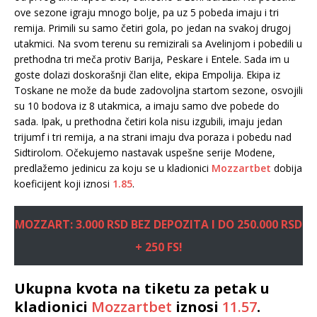
ove sezone igraju mnogo bolje, pa uz 5 pobeda imaju i tri
remija. Primili su samo četiri gola, po jedan na svakoj drugoj
utakmici. Na svom terenu su remizirali sa Avelinjom i pobedili u
prethodna tri meča protiv Barija, Peskare i Entele. Sada im u
goste dolazi doskorašnji član elite, ekipa Empolija. Ekipa iz
Toskane ne može da bude zadovoljna startom sezone, osvojili
su 10 bodova iz 8 utakmica, a imaju samo dve pobede do
sada. Ipak, u prethodna četiri kola nisu izgubili, imaju jedan
trijumf i tri remija, a na strani imaju dva poraza i pobedu nad
Sidtirolom. Očekujemo nastavak uspešne serije Modene,
predlažemo jedinicu za koju se u kladionici
Mozzartbet
dobija
koeficijent koji iznosi
1.85
.
MOZZART: 3.000 RSD BEZ DEPOZITA I DO 250.000 RSD
+ 250 FS!
Ukupna kvota na tiketu za petak u
kladionici
Mozzartbet
iznosi
11.57
.