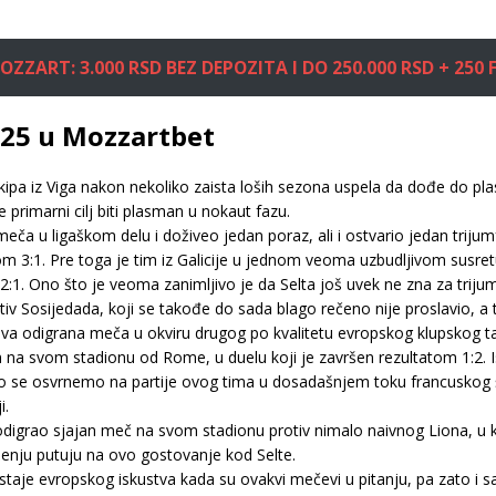
OZZART: 3.000 RSD BEZ DEPOZITA I DO 250.000 RSD + 250 F
.25 u Mozzartbet
ekipa iz Viga nakon nekoliko zaista loših sezona uspela da dođe do p
 primarni cilj biti plasman u nokaut fazu.
eča u ligaškom delu i doživeo jedan poraz, ali i ostvario jedan triju
tom 3:1. Pre toga je tim iz Galicije u jednom veoma uzbudljivom sus
m 2:1. Ono što je veoma zanimljivo je da Selta još uvek ne zna za tr
iv Sosijedada, koji se takođe do sada blago rečeno nije proslavio, a t
dva odigrana meča u okviru drugog po kvalitetu evropskog klupskog ta
 na svom stadionu od Rome, u duelu koji je završen rezultatom 1:2. 
ko se osvrnemo na partije ovog tima u dosadašnjem toku francuskog 
i.
odigrao sjajan meč na svom stadionu protiv nimalo naivnog Liona, u k
enju putuju na ovo gostovanje kod Selte.
ostaje evropskog iskustva kada su ovakvi mečevi u pitanju, pa zato 