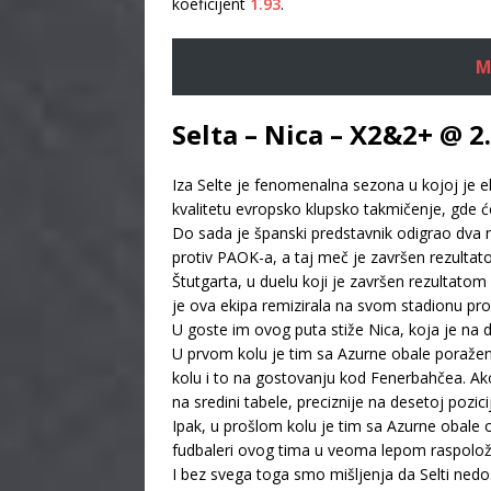
koeficijent
1.93
.
M
Selta – Nica – X2&2+ @ 2
Iza Selte je fenomenalna sezona u kojoj je 
kvalitetu evropsko klupsko takmičenje, gde će
Do sada je španski predstavnik odigrao dva m
protiv PAOK-a, a taj meč je završen rezulta
Štutgarta, u duelu koji je završen rezultato
je ova ekipa remizirala na svom stadionu prot
U goste im ovog puta stiže Nica, koja je na 
U prvom kolu je tim sa Azurne obale poražen
kolu i to na gostovanju kod Fenerbahčea. A
na sredini tabele, preciznije na desetoj pozicij
Ipak, u prošlom kolu je tim sa Azurne obale 
fudbaleri ovog tima u veoma lepom raspolož
I bez svega toga smo mišljenja da Selti ned