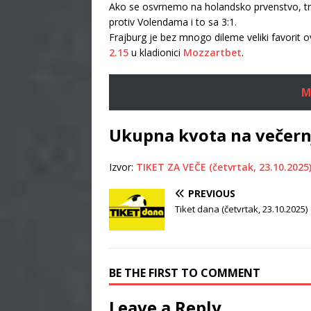
Ako se osvrnemo na holandsko prvenstvo, tre
protiv Volendama i to sa 3:1.
Frajburg je bez mnogo dileme veliki favorit 
2.15
u kladionici
Mozzartbet
.
M
Ukupna kvota na večernj
Izvor:
TIKET ZA VEČE (četvrtak, 23.10.2025
PREVIOUS
Tiket dana (četvrtak, 23.10.2025)
BE THE FIRST TO COMMENT
Leave a Reply