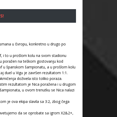
S!
lasmana u Evropu, konkretno u drugo po
mf, i to u prošlom kolu na svom stadionu
retu poražen na teškom gostovanju kod
ijumf u španskom šampionatu, a u prošlom kolu
aj duel u Vigu je završen rezultatom 1:1.
kmičenja doživela isto toliko poraza.
Istim rezultatom je Nica poražena i u drugom
šampionata, u ovom trenutku se Nica nalazi
om je ova ekipa slavila sa 3:2, zbog čega
i savetujemo da se oprobate sa igrom X2&2+,