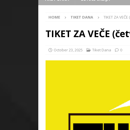
HOME
TIKET DANA
TIKET ZA VEČE (
TIKET ZA VEČE (čet
October 23, 2025
Tiket Dana
0