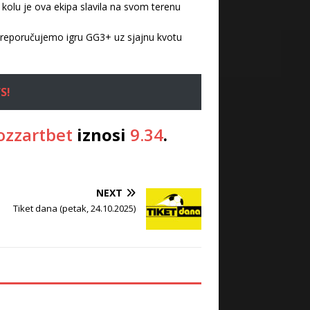
olu je ova ekipa slavila na svom terenu
o preporučujemo igru GG3+ uz sjajnu kvotu
S!
zzartbet
iznosi
9.34
.
NEXT
Tiket dana (petak, 24.10.2025)