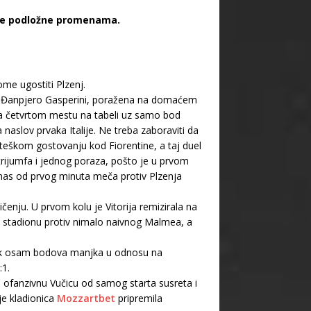
ste podložne promenama.
me ugostiti Plzenj.
di Đanpjero Gasperini, poražena na domaćem
na četvrtom mestu na tabeli uz samo bod
 naslov prvaka Italije. Ne treba zaboraviti da
eškom gostovanju kod Fiorentine, a taj duel
 trijumfa i jednog poraza, pošto je u prvom
 nas od prvog minuta meča protiv Plzenja
nju. U prvom kolu je Vitorija remizirala na
 stadionu protiv nimalo naivnog Malmea, a
čak osam bodova manjka u odnosu na
:1.
fanzivnu Vučicu od samog starta susreta i
je kladionica
Mozzartbet
pripremila