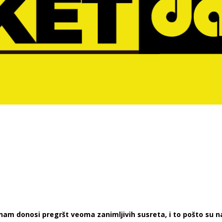
e nam donosi pregršt veoma zanimljivih susreta, i to pošto su n