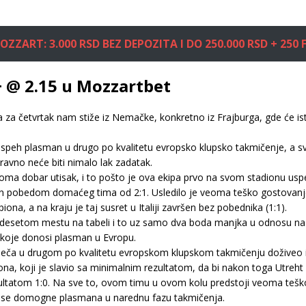
OZZART: 3.000 RSD BEZ DEPOZITA I DO 250.000 RSD + 250 F
+ @ 2.15 u Mozzartbet
ta za četvrtak nam stiže iz Nemačke, konkretno iz Frajburga, gde će i
i uspeh plasman u drugo po kvalitetu evropsko klupsko takmičenje, a sv
vno neće biti nimalo lak zadatak.
oma dobar utisak, i to pošto je ova ekipa prvo na svom stadionu us
ršen pobedom domaćeg tima od 2:1. Usledilo je veoma teško gostovanj
na, a na kraju je taj susret u Italiji završen bez pobednika (1:1).
a desetom mestu na tabeli i to uz samo dva boda manjka u odnosu na
o koje donosi plasman u Evropu.
meča u drugom po kvalitetu evropskom klupskom takmičenju doživeo is
na, koji je slavio sa minimalnim rezultatom, da bi nakon toga Utreht
ultatom 1:0. Na sve to, ovom timu u ovom kolu predstoji veoma teško 
a se domogne plasmana u narednu fazu takmičenja.