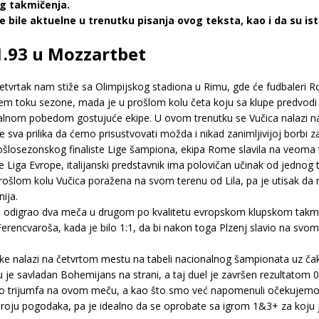
og takmičenja.
 bile aktuelne u trenutku pisanja ovog teksta, kao i da su i
1.93 u Mozzartbet
četvrtak nam stiže sa Olimpijskog stadiona u Rimu, gde će fudbaleri Ro
jem toku sezone, mada je u prošlom kolu četa koju sa klupe predvo
imalnom pobedom gostujuće ekipe. U ovom trenutku se Vučica nalazi 
 sva prilika da ćemo prisustvovati možda i nikad zanimljivijoj borbi za
šlosezonskog finaliste Lige šampiona, ekipa Rome slavila na veoma t
iče Liga Evrope, italijanski predstavnik ima polovičan učinak od jednog
prošlom kolu Vučica poražena na svom terenu od Lila, pa je utisak da
ija.
da odigrao dva meča u drugom po kvalitetu evropskom klupskom takmiče
ncvaroša, kada je bilo 1:1, da bi nakon toga Plzenj slavio na svom
ke nalazi na četvrtom mestu na tabeli nacionalnog šampionata uz 
 je savladan Bohemijans na strani, a taj duel je završen rezultatom 0
trijumfa na ovom meču, a kao što smo već napomenuli očekujemo o
 broju pogodaka, pa je idealno da se oprobate sa igrom 1&3+ za koju 