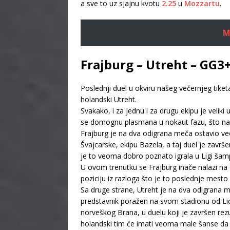
a sve to uz sjajnu kvotu
2.25
u
Mozzartu
.
M
Frajburg – Utreht – GG3
Poslednji duel u okviru našeg večernjeg tike
holandski Utreht.
Svakako, i za jednu i za drugu ekipu je velik
se domognu plasmana u nokaut fazu, što nara
Frajburg je na dva odigrana meča ostavio ve
Švajcarske, ekipu Bazela, a taj duel je zav
je to veoma dobro poznato igrala u Ligi šampio
U ovom trenutku se Frajburg inače nalazi n
poziciju iz razloga što je to poslednje mest
Sa druge strane, Utreht je na dva odigrana 
predstavnik poražen na svom stadionu od Lio
norveškog Brana, u duelu koji je završen rez
holandski tim će imati veoma male šanse d