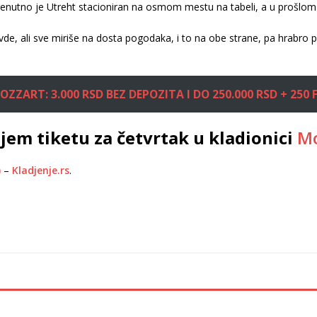
nutno je Utreht stacioniran na osmom mestu na tabeli, a u prošlom k
ovde, ali sve miriše na dosta pogodaka, i to na obe strane, pa hrabr
OZZART: 3.000 RSD BEZ DEPOZITA I DO 250.000 RSD + 250 F
em tiketu za četvrtak u kladionici
Mo
)
–
Kladjenje.rs
.