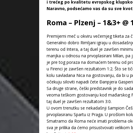
i trećeg po kvalitetu evropskog klupsk
Naravno, podsećamo vas da su sve kvote
Roma – Plzenj – 1&3+ @ 
Premijerni meč u okviru večernjeg tiketa za 
Generalno dobro Rimljani igraju u dosadašn
terenu od Intera, a taj duel je završen min
manjka u odnosu na prvoplasirani Milan, pa je
je pre tog poraza na domaćem terenu od pro
u Firenci je završen rezultatom 1:2. Što se t
kolu savladana Nica na gostovanju, da bi u 
očekuju siloviti napadi čete Đanpjera Gasperin
Sa druge strane, češki predstavnik je do sa
veoma teškom gostovanju kod mađarskog Fere
taj duel je završen rezultatom 3:0.
U ovom trenutku se nekadašnji šampion Češ
prvoplasiranu Spartu iz Praga. U prošlom kolu
Smatramo da Roma neće imati problema oko 
sva je prilika da ćemo prisustvovati velikom