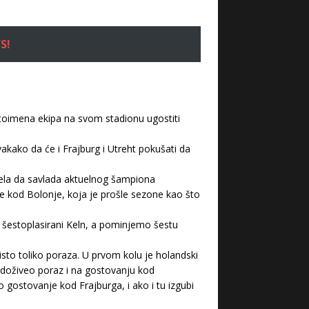
S!
stoimena ekipa na svom stadionu ugostiti
akako da će i Frajburg i Utreht pokušati da
pela da savlada aktuelnog šampiona
e kod Bolonje, koja je prošle sezone kao što
 šestoplasirani Keln, a pominjemo šestu
to toliko poraza. U prvom kolu je holandski
 doživeo poraz i na gostovanju kod
gostovanje kod Frajburga, i ako i tu izgubi